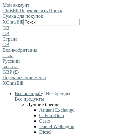
Мой аккаунт
ChrisElli
Переключить Поиск
Сумка для покупок
X
ChrisElli
GB
GB
Страна:
GB
Великобритания
язык:
Pусский
валюта:
GBP (£)
Переключение меню
X
ChrisElli
Все бренды
>
<
Все бренды
Все продукты
Лучшие бренды
Armani Exchange
Calvin Klein
Casio
Daniel Wellington
Diesel