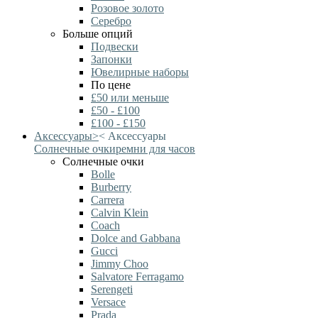
Розовое золото
Серебро
Больше опций
Подвески
Запонки
Ювелирные наборы
По цене
£50 или меньше
£50 - £100
£100 - £150
Аксессуары
>
<
Аксессуары
Солнечные очки
ремни для часов
Солнечные очки
Bolle
Burberry
Carrera
Calvin Klein
Coach
Dolce and Gabbana
Gucci
Jimmy Choo
Salvatore Ferragamo
Serengeti
Versace
Prada