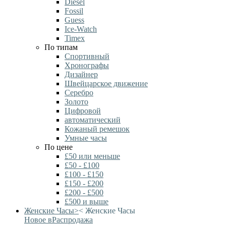
Diesel
Fossil
Guess
Ice-Watch
Timex
По типам
Спортивный
Хронографы
Дизайнер
Швейцарское движение
Серебро
Золото
Цифровой
автоматический
Кожаный ремешок
Умные часы
По цене
£50 или меньше
£50 - £100
£100 - £150
£150 - £200
£200 - £500
£500 и выше
Женские Часы
>
<
Женские Часы
Новое в
Распродажа