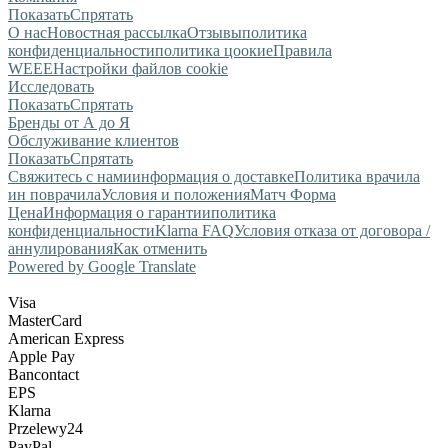
Показать
Спрятать
О нас
Новостная рассылка
Отзывы
политика
конфиденциальности
политика цоокие
Правила
WEEE
Настройки файлов cookie
Исследовать
Показать
Спрятать
Бренды от А до Я
Обслуживание клиентов
Показать
Спрятать
Свяжитесь с нами
информация о доставке
Политика врачила
ин поврачила
Условия и положения
Матч Форма
Цена
Информация о гарантии
политика
конфиденциальности
Klarna FAQ
Условия отказа от договора /
аннулирования
Как отменить
Powered by Google Translate
Visa
MasterCard
American Express
Apple Pay
Bancontact
EPS
Klarna
Przelewy24
PayPal