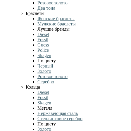
Розовое золото
Два тона
Браслеты
Женские браслеты
Мужские браслеты
Лучшие бренды
Diesel
Fossil
Guess
Police
Skagen
По цвету
Черный
Золото
Розовое золото
Серебро
Кольца
Diesel
Fossil
Skagen
Металл
Нержавеющая сталь
Стерлинговое серебро
По цвету
Золото