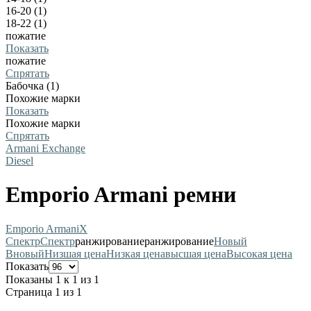
16-20 (1)
18-22 (1)
пожатие
Показать
пожатие
Спрятать
Бабочка (1)
Похожие марки
Показать
Похожие марки
Спрятать
Armani Exchange
Diesel
Emporio Armani ремни
Emporio Armani
X
Спектр
Спектр
ранжирование
ранжирование
Новый
В
новый
Низшая цена
Низкая цена
высшая цена
Высокая цена
Показать
Показаны 1 к 1 из 1
Страница 1 из 1