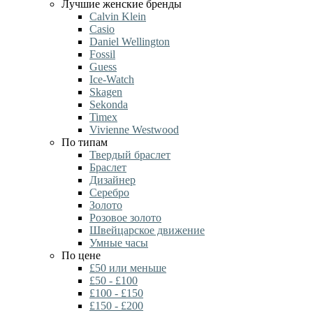
Лучшие женские бренды
Calvin Klein
Casio
Daniel Wellington
Fossil
Guess
Ice-Watch
Skagen
Sekonda
Timex
Vivienne Westwood
По типам
Твердый браслет
Браслет
Дизайнер
Серебро
Золото
Розовое золото
Швейцарское движение
Умные часы
По цене
£50 или меньше
£50 - £100
£100 - £150
£150 - £200