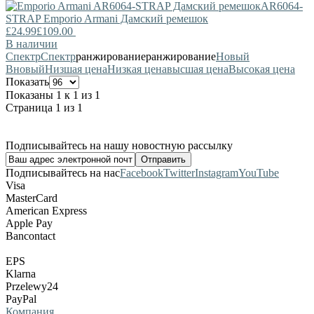
AR6064-
STRAP
Emporio Armani
Дамский ремешок
£24.99
£109.00
В наличии
Спектр
Спектр
ранжирование
ранжирование
Новый
В
новый
Низшая цена
Низкая цена
высшая цена
Высокая цена
Показать
Показаны 1 к 1 из 1
Страница 1 из 1
Подписывайтесь на нашу новостную рассылку
Подписывайтесь на нас
Facebook
Twitter
Instagram
YouTube
Visa
MasterCard
American Express
Apple Pay
Bancontact
EPS
Klarna
Przelewy24
PayPal
Компания