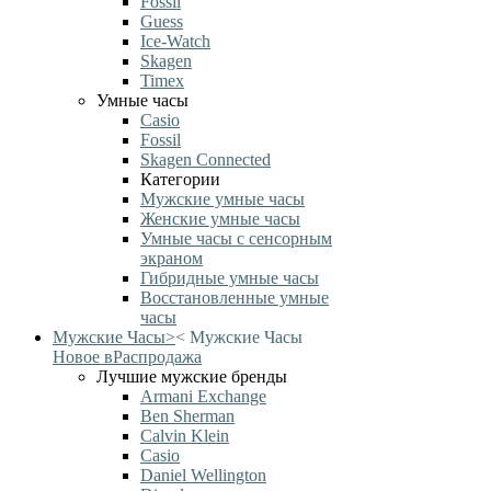
Fossil
Guess
Ice-Watch
Skagen
Timex
Умные часы
Casio
Fossil
Skagen Connected
Категории
Мужские умные часы
Женские умные часы
Умные часы с сенсорным
экраном
Гибридные умные часы
Восстановленные умные
часы
Мужские Часы
>
<
Мужские Часы
Новое в
Распродажа
Лучшие мужские бренды
Armani Exchange
Ben Sherman
Calvin Klein
Casio
Daniel Wellington