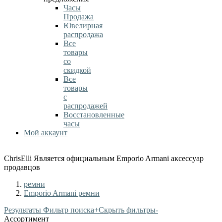
Часы
Продажа
Ювелирная
распродажа
Все
товары
со
скидкой
Все
товары
с
распродажей
Восстановленные
часы
Мой аккаунт
ChrisElli Является официальным Emporio Armani аксессуар
продавцов
ремни
Emporio Armani ремни
Результаты Фильтр поиска
+
Скрыть фильтры
-
Ассортимент