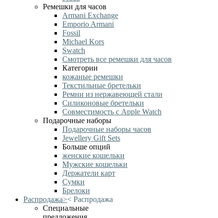
Ремешки для часов
Armani Exchange
Emporio Armani
Fossil
Michael Kors
Swatch
Смотреть все ремешки для часов
Категории
кожаные ремешки
Текстильные бретельки
Ремни из нержавеющей стали
Силиконовые бретельки
Совместимость с Apple Watch
Подарочные наборы
Подарочные наборы часов
Jewellery Gift Sets
Больше опций
женские кошельки
Мужские кошельки
Держатели карт
Сумки
Брелоки
Распродажа
>
<
Распродажа
Специальные
предложения