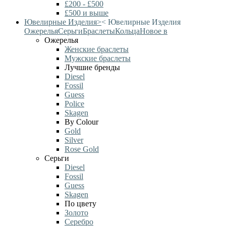
£200 - £500
£500 и выше
Ювелирные Изделия
>
<
Ювелирные Изделия
Ожерелья
Серьги
Браслеты
Кольца
Новое в
Ожерелья
Женские браслеты
Мужские браслеты
Лучшие бренды
Diesel
Fossil
Guess
Police
Skagen
By Colour
Gold
Silver
Rose Gold
Серьги
Diesel
Fossil
Guess
Skagen
По цвету
Золото
Серебро