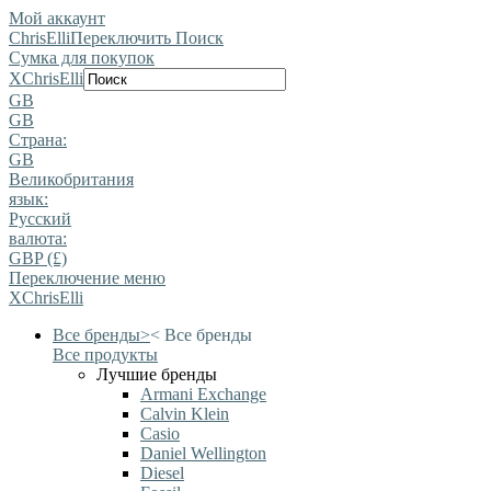
Мой аккаунт
ChrisElli
Переключить Поиск
Сумка для покупок
X
ChrisElli
GB
GB
Страна:
GB
Великобритания
язык:
Pусский
валюта:
GBP (£)
Переключение меню
X
ChrisElli
Все бренды
>
<
Все бренды
Все продукты
Лучшие бренды
Armani Exchange
Calvin Klein
Casio
Daniel Wellington
Diesel