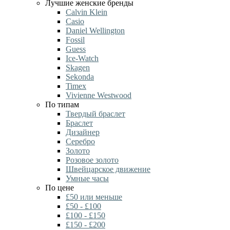
Лучшие женские бренды
Calvin Klein
Casio
Daniel Wellington
Fossil
Guess
Ice-Watch
Skagen
Sekonda
Timex
Vivienne Westwood
По типам
Твердый браслет
Браслет
Дизайнер
Серебро
Золото
Розовое золото
Швейцарское движение
Умные часы
По цене
£50 или меньше
£50 - £100
£100 - £150
£150 - £200