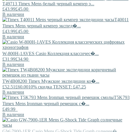
T49713
Timex
Mens белый черный кемпер э...
£43.99
£45.00
В наличии
T40011
Timex
Mens черный кемпер экспед�...
£43.99
£45.00
В наличии
W-800H-1AVES
Casio
Коллекция классичес�...
£31.99
£34.90
В наличии
TW4B08200
Timex
Мужские экспедиции ко�...
£52.51
£60.00
10% скидка TENSET: £47.25
В наличии
T5K793
Timex
Mens Ironman черный ремешок с�...
£49.99
В наличии
GW-7900-1ER
Casio
Mens G-Shock Tide Graph солнечн�...