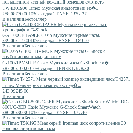
TW4B01900
Timex
Мужская аналоговый эк�...
£58.08
£70.00
10% скидка TENSET: £52.27
В наличии
Бестселлер
GA-100CF-1A9ER
Casio
Мужские черные часы...
£99.00
£119.00
10% скидка TENSET: £89.10
В наличии
Бестселлер
G-100-1BVMUR
Casio
Мужские часы G-Shock с к�...
£87.00
£100.00
10% скидка TENSET: £78.30
В наличии
Бестселлер
T42571
Timex
Mens черный кемпер экспед�...
£43.99
£45.00
В наличии
GBD-
800UC-3ER
Casio
Мужские G-Shock SmartWatch
£86.00
£99.90
10% скидка TENSET: £77.40
В наличии
Бестселлер