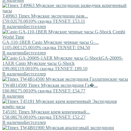
В наличии
T49963
Timex
Мужские экспедиции разв...
£59.02
£70.00
10% скидка TENSET: £53.11
В наличии
Бестселлер
GA-110-1BER
Casio
Мужские черные часы G-...
£105.00
£125.00
10% скидка TENSET: £94.50
В наличии
Бестселлер
GA-2000S-
1AER
Casio
Мужские часы G-Shock
£99.00
£119.00
10% скидка TENSET: £89.10
В наличии
Бестселлер
TW4B14500
Timex
Мужская экспедиция Га�...
£60.86
£75.00
10% скидка TENSET: £54.77
В наличии
T45181
Timex
Мужские крем коричневый...
£58.08
£70.00
10% скидка TENSET: £52.27
В наличии
Бестселлер