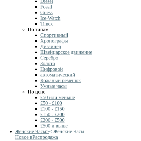
Diesel
Fossil
Guess
Ice-Watch
Timex
По типам
Спортивный
Хронографы
Дизайнер
Швейцарское движение
Серебро
Золото
Цифровой
автоматический
Кожаный ремешок
Умные часы
По цене
£50 или меньше
£50 - £100
£100 - £150
£150 - £200
£200 - £500
£500 и выше
Женские Часы
>
<
Женские Часы
Новое в
Распродажа