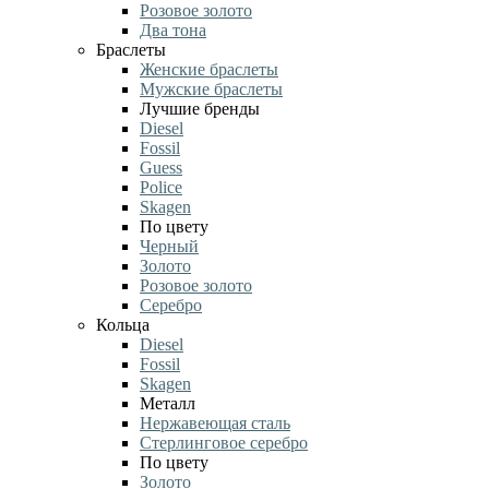
Розовое золото
Два тона
Браслеты
Женские браслеты
Мужские браслеты
Лучшие бренды
Diesel
Fossil
Guess
Police
Skagen
По цвету
Черный
Золото
Розовое золото
Серебро
Кольца
Diesel
Fossil
Skagen
Металл
Нержавеющая сталь
Стерлинговое серебро
По цвету
Золото