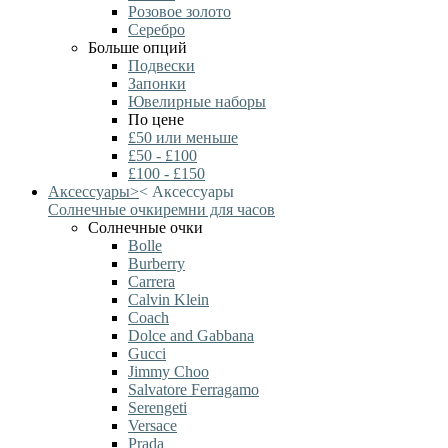
Розовое золото
Серебро
Больше опций
Подвески
Запонки
Ювелирные наборы
По цене
£50 или меньше
£50 - £100
£100 - £150
Аксессуары
>
<
Аксессуары
Солнечные очки
ремни для часов
Солнечные очки
Bolle
Burberry
Carrera
Calvin Klein
Coach
Dolce and Gabbana
Gucci
Jimmy Choo
Salvatore Ferragamo
Serengeti
Versace
Prada