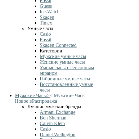
Fossil
Guess
Ice-Watch
Skagen
Timex
Умные часы
Casio
Fossil
Skagen Connected
Категории
Мужские умные часы
Женские умные часы
Умные часы с сенсорным
экраном
Гибридные умные часы
Восстановленные умные
часы
Мужские Часы
>
<
Мужские Часы
Новое в
Распродажа
Лучшие мужские бренды
Armani Exchange
Ben Sherman
Calvin Klein
Casio
Daniel Wellington