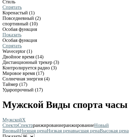
Стиль
Спрятать
Коренастый (1)
Повседневный (2)
спортивный (10)
Особая функция
Показать
Особая функция
Спрятать
Waveceptor (1)
Двойное время (14)
Дистанционный трекер (3)
Контролируется радио (3)
Мировое время (17)
Солнечная энергия (4)
Таймер (17)
Ударопрочный (17)
Мужской Виды спорта часы
Мужской
X
Спектр
Спектр
ранжирование
ранжирование
Новый
В
новый
Низшая цена
Низкая цена
высшая цена
Высокая цена
Показать