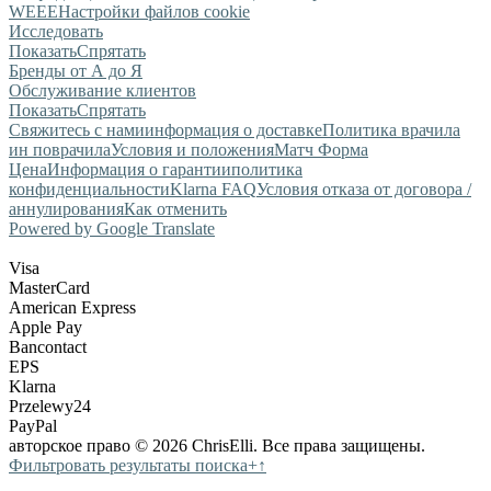
WEEE
Настройки файлов cookie
Исследовать
Показать
Спрятать
Бренды от А до Я
Обслуживание клиентов
Показать
Спрятать
Свяжитесь с нами
информация о доставке
Политика врачила
ин поврачила
Условия и положения
Матч Форма
Цена
Информация о гарантии
политика
конфиденциальности
Klarna FAQ
Условия отказа от договора /
аннулирования
Как отменить
Powered by Google Translate
Visa
MasterCard
American Express
Apple Pay
Bancontact
EPS
Klarna
Przelewy24
PayPal
авторское право © 2026 ChrisElli. Все права защищены.
Фильтровать результаты поиска
+
↑