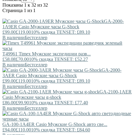
Показаны 1 к 32 из 32
Страница 1 из 1
GA-2000-
1A9ER
Casio
Мужские часы G-Shock
£99.00
£119.00
10% скидка TENSET: £89.10
В наличии
Бестселлер
T49961
Timex
Мужские экспедиции разв...
£58.08
£70.00
10% скидка TENSET: £52.27
В наличии
Бестселлер
GA-2000-
3AER
Casio
Мужские часы G-Shock
£99.00
£119.00
10% скидка TENSET: £89.10
В наличии
Бестселлер
GA-2100-1AER
Casio
Мужские часы g-shock
£86.00
£99.90
10% скидка TENSET: £77.40
В наличии
Бестселлер
GA-100-1A4ER
Casio
Мужские G-Shock авто све...
£94.00
£110.00
10% скидка TENSET: £84.60