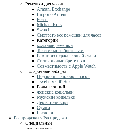
Ремешки для часов
Armani Exchange
Emporio Armani
Fossil
Michael Kors
Swatch
Смотреть все ремешки для часов
Категории
кожаные ремешки
Текстильные бретельки
Ремни из нержавеющей стали
Силиконовые бретельки
Совместимость с Apple Watch
Подарочные наборы
Подарочные наборы часов
Jewellery Gift Sets
Больше опций
женские кошельки
Мужские кошельки
Держатели карт
Сумки
Брелоки
Распродажа
>
<
Распродажа
Специальные
предложения