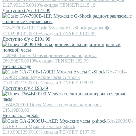
£127.99
£135.00
10% скидка TENSET: £115.19
Доступно б/у с £127.99
GW-7900B-1ER
Casio
Мужские G-Shock радиоуп�...
£119.99
£135.00
10% скидка TENSET: £107.99
Доступно б/у с £101.99
T49990
Timex
Mens коричневый экспедици...
£69.99
£75.00
10% скидка TENSET: £62.99
Нет на складе
GA-710B-
1A9ER
Casio
Мужские часы G-Shock
£109.99
£119.00
10% скидка TENSET: £98.99
Доступно б/у с £93.49
TW4B00100
Timex
Mens экспедиция кемпер я...
£45.19
£60.00
Нет на складе
Sale
GA-2000SU-
1AER
Casio
Мужские часы g-shock
£119.99
£129.00
10% скидка TENSET: £107.99