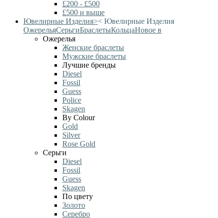
£200 - £500
£500 и выше
Ювелирные Изделия
>
<
Ювелирные Изделия
Ожерелья
Серьги
Браслеты
Кольца
Новое в
Ожерелья
Женские браслеты
Мужские браслеты
Лучшие бренды
Diesel
Fossil
Guess
Police
Skagen
By Colour
Gold
Silver
Rose Gold
Серьги
Diesel
Fossil
Guess
Skagen
По цвету
Золото
Серебро