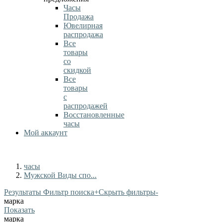
Часы
Продажа
Ювелирная
распродажа
Все
товары
со
скидкой
Все
товары
с
распродажей
Восстановленные
часы
Мой аккаунт
часы
Мужской Виды спо...
Результаты Фильтр поиска
+
Скрыть фильтры
-
марка
Показать
марка