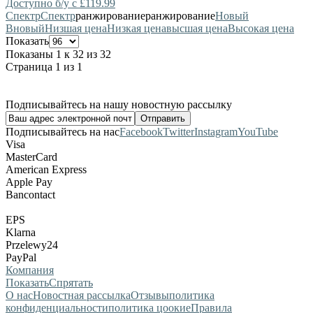
Доступно б/у с £119.99
Спектр
Спектр
ранжирование
ранжирование
Новый
В
новый
Низшая цена
Низкая цена
высшая цена
Высокая цена
Показать
Показаны 1 к 32 из 32
Страница 1 из 1
Подписывайтесь на нашу новостную рассылку
Подписывайтесь на нас
Facebook
Twitter
Instagram
YouTube
Visa
MasterCard
American Express
Apple Pay
Bancontact
EPS
Klarna
Przelewy24
PayPal
Компания
Показать
Спрятать
О нас
Новостная рассылка
Отзывы
политика
конфиденциальности
политика цоокие
Правила