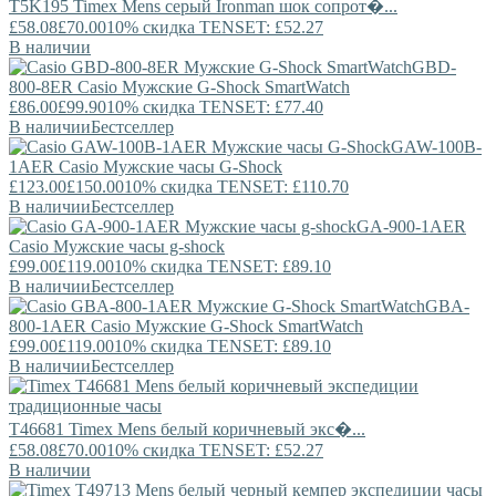
T5K195
Timex
Mens серый Ironman шок сопрот�...
£58.08
£70.00
10% скидка TENSET: £52.27
В наличии
GBD-
800-8ER
Casio
Мужские G-Shock SmartWatch
£86.00
£99.90
10% скидка TENSET: £77.40
В наличии
Бестселлер
GAW-100B-
1AER
Casio
Мужские часы G-Shock
£123.00
£150.00
10% скидка TENSET: £110.70
В наличии
Бестселлер
GA-900-1AER
Casio
Мужские часы g-shock
£99.00
£119.00
10% скидка TENSET: £89.10
В наличии
Бестселлер
GBA-
800-1AER
Casio
Мужские G-Shock SmartWatch
£99.00
£119.00
10% скидка TENSET: £89.10
В наличии
Бестселлер
T46681
Timex
Mens белый коричневый экс�...
£58.08
£70.00
10% скидка TENSET: £52.27
В наличии