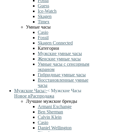
Fossil
Guess
Ice-Watch
Skagen
Timex
Умные часы
Casio
Fossil
Skagen Connected
Категории
Мужские умные часы
Женские умные часы
Умные часы с сенсорным
экраном
Гибридные умные часы
Восстановленные умные
часы
Мужские Часы
>
<
Мужские Часы
Новое в
Распродажа
Лучшие мужские бренды
Armani Exchange
Ben Sherman
Calvin Klein
Casio
Daniel Wellington