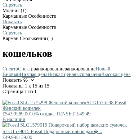
Спрятать
Молния (1)
Карманные Особенности
Показать
Карманные Особенности
Спрятать
Карман Скольжения (1)
кошельков
Спектр
Спектр
ранжирование
ранжирование
Новый
В
новый
Низшая цена
Низкая цена
высшая цена
Высокая цена
Показать
Показаны 1 к 15 из 15
Страница 1 из 1
SLG1575298
Fossil
Женский кошелек
£54.99
£69.00
10% скидка TENSET: £49.49
В наличии
SLG1579015
Fossil
Подарочный набор дам�...
£49.99
£139.00