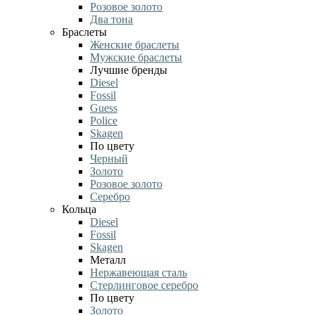
Розовое золото
Два тона
Браслеты
Женские браслеты
Мужские браслеты
Лучшие бренды
Diesel
Fossil
Guess
Police
Skagen
По цвету
Черный
Золото
Розовое золото
Серебро
Кольца
Diesel
Fossil
Skagen
Металл
Нержавеющая сталь
Стерлинговое серебро
По цвету
Золото