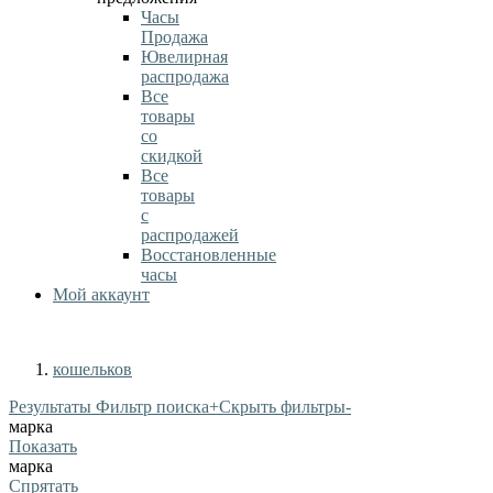
Часы
Продажа
Ювелирная
распродажа
Все
товары
со
скидкой
Все
товары
с
распродажей
Восстановленные
часы
Мой аккаунт
кошельков
Результаты Фильтр поиска
+
Скрыть фильтры
-
марка
Показать
марка
Спрятать