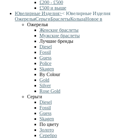
£200 - £500
£500 и выше
Ювелирные Изделия
>
<
Ювелирные Изделия
Ожерелья
Серьги
Браслеты
Кольца
Новое в
Ожерелья
Женские браслеты
Мужские браслеты
Лучшие бренды
Diesel
Fossil
Guess
Police
Skagen
By Colour
Gold
Silver
Rose Gold
Серьги
Diesel
Fossil
Guess
Skagen
По цвету
Золото
Серебро