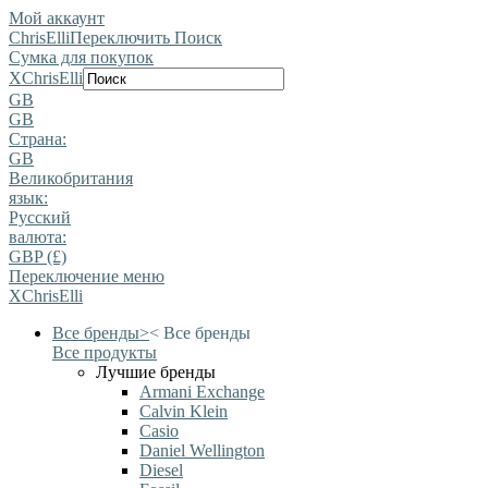
Мой аккаунт
ChrisElli
Переключить Поиск
Сумка для покупок
X
ChrisElli
GB
GB
Страна:
GB
Великобритания
язык:
Pусский
валюта:
GBP (£)
Переключение меню
X
ChrisElli
Все бренды
>
<
Все бренды
Все продукты
Лучшие бренды
Armani Exchange
Calvin Klein
Casio
Daniel Wellington
Diesel