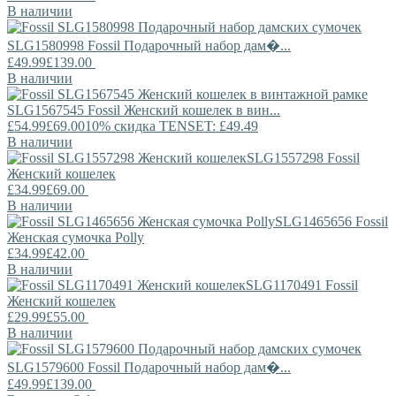
В наличии
SLG1580998
Fossil
Подарочный набор дам�...
£49.99
£139.00
В наличии
SLG1567545
Fossil
Женский кошелек в вин...
£54.99
£69.00
10% скидка TENSET: £49.49
В наличии
SLG1557298
Fossil
Женский кошелек
£34.99
£69.00
В наличии
SLG1465656
Fossil
Женская сумочка Polly
£34.99
£42.00
В наличии
SLG1170491
Fossil
Женский кошелек
£29.99
£55.00
В наличии
SLG1579600
Fossil
Подарочный набор дам�...
£49.99
£139.00