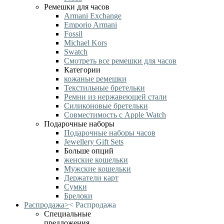
Ремешки для часов
Armani Exchange
Emporio Armani
Fossil
Michael Kors
Swatch
Смотреть все ремешки для часов
Категории
кожаные ремешки
Текстильные бретельки
Ремни из нержавеющей стали
Силиконовые бретельки
Совместимость с Apple Watch
Подарочные наборы
Подарочные наборы часов
Jewellery Gift Sets
Больше опций
женские кошельки
Мужские кошельки
Держатели карт
Сумки
Брелоки
Распродажа
>
<
Распродажа
Специальные
предложения