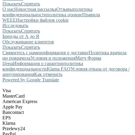
Показать
Спрятать
О нас
Новостная рассылка
Отзывы
политика
конфиденциальности
политика цоокие
Правила
WEEE
Настройки файлов cookie
Исследовать
Показать
Спрятать
Бренды от А до Я
Обслуживание клиентов
Показать
Спрятать
Свяжитесь с нами
информация о доставке
Политика врачила
ин поврачила
Условия и положения
Матч Форма
Цена
Информация о гарантии
политика
конфиденциальности
Klarna FAQ
Условия отказа от договора /
аннулирования
Как отменить
Powered by Google Translate
Visa
MasterCard
American Express
Apple Pay
Bancontact
EPS
Klarna
Przelewy24
PayPal