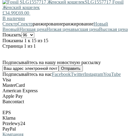
SLG1557717
Fossil
Женский кошелек
£34.99
£69.00
В наличии
Спектр
Спектр
ранжирование
ранжирование
Новый
В
новый
Низшая цена
Низкая цена
высшая цена
Высокая цена
Показать
Показаны 1 к 15 из 15
Страница 1 из 1
Подписывайтесь на нашу новостную рассылку
Подписывайтесь на нас
Facebook
Twitter
Instagram
YouTube
Visa
MasterCard
American Express
Apple Pay
Bancontact
EPS
Klarna
Przelewy24
PayPal
Компания