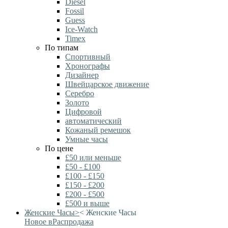
Diesel
Fossil
Guess
Ice-Watch
Timex
По типам
Спортивный
Хронографы
Дизайнер
Швейцарское движение
Серебро
Золото
Цифровой
автоматический
Кожаный ремешок
Умные часы
По цене
£50 или меньше
£50 - £100
£100 - £150
£150 - £200
£200 - £500
£500 и выше
Женские Часы
>
<
Женские Часы
Новое в
Распродажа