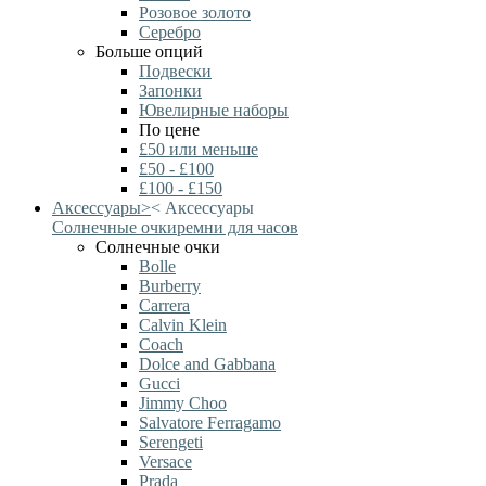
Розовое золото
Серебро
Больше опций
Подвески
Запонки
Ювелирные наборы
По цене
£50 или меньше
£50 - £100
£100 - £150
Аксессуары
>
<
Аксессуары
Солнечные очки
ремни для часов
Солнечные очки
Bolle
Burberry
Carrera
Calvin Klein
Coach
Dolce and Gabbana
Gucci
Jimmy Choo
Salvatore Ferragamo
Serengeti
Versace
Prada