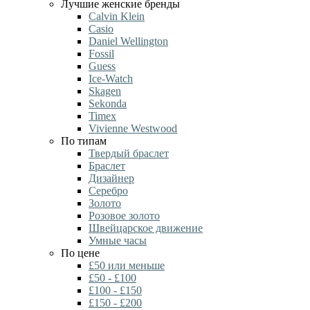
Лучшие женские бренды
Calvin Klein
Casio
Daniel Wellington
Fossil
Guess
Ice-Watch
Skagen
Sekonda
Timex
Vivienne Westwood
По типам
Твердый браслет
Браслет
Дизайнер
Серебро
Золото
Розовое золото
Швейцарское движение
Умные часы
По цене
£50 или меньше
£50 - £100
£100 - £150
£150 - £200