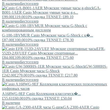
В наличии
Бестселлер
GA-
B001-1AER
Casio
Мужские умные часы g-s...
£99.00
£119.00
10% скидка TENSET: £89.10
В наличии
Бестселлер
G-100-1BVMUR
Casio
Мужские часы G-Shock с к�...
£87.00
£100.00
10% скидка TENSET: £78.30
В наличии
Бестселлер
EFR-
552D-2AVUEF
Casio
Мужские спортивные...
£84.00
£109.00
10% скидка TENSET: £75.60
В наличии
Бестселлер
GW-5000HS-
1ER
Casio
Мужские часы G-Shock
£242.00
£279.00
10% скидка TENSET: £217.80
В наличии
Бестселлер
A168WG-9EF
Casio
Коллекция классическ�...
£55.61
£60.00
10% скидка TENSET: £50.04
В наличии
GA-2300-4AER
Casio