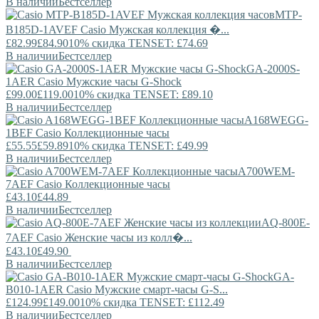
В наличии
Бестселлер
MTP-
B185D-1AVEF
Casio
Мужская коллекция �...
£82.99
£84.90
10% скидка TENSET: £74.69
В наличии
Бестселлер
GA-2000S-
1AER
Casio
Мужские часы G-Shock
£99.00
£119.00
10% скидка TENSET: £89.10
В наличии
Бестселлер
A168WEGG-
1BEF
Casio
Коллекционные часы
£55.55
£59.89
10% скидка TENSET: £49.99
В наличии
Бестселлер
A700WEM-
7AEF
Casio
Коллекционные часы
£43.10
£44.89
В наличии
Бестселлер
AQ-800E-
7AEF
Casio
Женские часы из колл�...
£43.10
£49.90
В наличии
Бестселлер
GA-
B010-1AER
Casio
Мужские смарт-часы G-S...
£124.99
£149.00
10% скидка TENSET: £112.49
В наличии
Бестселлер