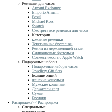
Ремешки для часов
Armani Exchange
Emporio Armani
Fossil
Michael Kors
Swatch
Смотреть все ремешки для часов
Категории
кожаные ремешки
Текстильные бретельки
Ремни из нержавеющей стали
Силиконовые бретельки
Совместимость с Apple Watch
Подарочные наборы
Подарочные наборы часов
Jewellery Gift Sets
Больше опций
женские кошельки
Мужские кошельки
Держатели карт
Сумки
Брелоки
Распродажа
>
<
Распродажа
Специальные
предложения