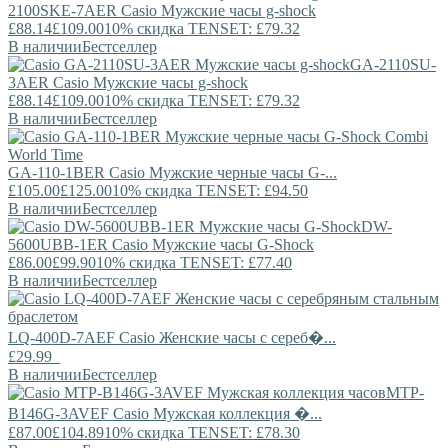
2100SKE-7AER
Casio
Мужские часы g-shock
£88.14
£109.00
10% скидка TENSET: £79.32
В наличии
Бестселлер
GA-2110SU-
3AER
Casio
Мужские часы g-shock
£88.14
£109.00
10% скидка TENSET: £79.32
В наличии
Бестселлер
GA-110-1BER
Casio
Мужские черные часы G-...
£105.00
£125.00
10% скидка TENSET: £94.50
В наличии
Бестселлер
DW-
5600UBB-1ER
Casio
Мужские часы G-Shock
£86.00
£99.90
10% скидка TENSET: £77.40
В наличии
Бестселлер
LQ-400D-7AEF
Casio
Женские часы с сереб�...
£29.99
В наличии
Бестселлер
MTP-
B146G-3AVEF
Casio
Мужская коллекция �...
£87.00
£104.89
10% скидка TENSET: £78.30