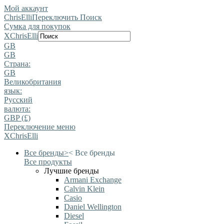
Мой аккаунт
ChrisElli
Переключить Поиск
Сумка для покупок
X
ChrisElli
GB
GB
Страна:
GB
Великобритания
язык:
Pусский
валюта:
GBP (£)
Переключение меню
X
ChrisElli
Все бренды
>
<
Все бренды
Все продукты
Лучшие бренды
Armani Exchange
Calvin Klein
Casio
Daniel Wellington
Diesel