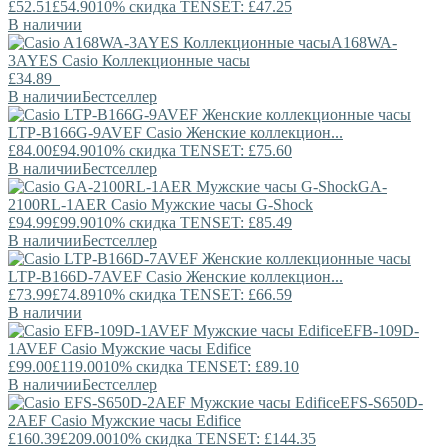
£52.51
£54.90
10% скидка TENSET: £47.25
В наличии
A168WA-
3AYES
Casio
Коллекционные часы
£34.89
В наличии
Бестселлер
LTP-B166G-9AVEF
Casio
Женские коллекцион...
£84.00
£94.90
10% скидка TENSET: £75.60
В наличии
Бестселлер
GA-
2100RL-1AER
Casio
Мужские часы G-Shock
£94.99
£99.90
10% скидка TENSET: £85.49
В наличии
Бестселлер
LTP-B166D-7AVEF
Casio
Женские коллекцион...
£73.99
£74.89
10% скидка TENSET: £66.59
В наличии
EFB-109D-
1AVEF
Casio
Мужские часы Edifice
£99.00
£119.00
10% скидка TENSET: £89.10
В наличии
Бестселлер
EFS-S650D-
2AEF
Casio
Мужские часы Edifice
£160.39
£209.00
10% скидка TENSET: £144.35