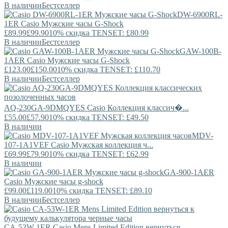
В наличии
Бестселлер
DW-6900RL-
1ER
Casio
Мужские часы G-Shock
£89.99
£99.90
10% скидка TENSET: £80.99
В наличии
Бестселлер
GAW-100B-
1AER
Casio
Мужские часы G-Shock
£123.00
£150.00
10% скидка TENSET: £110.70
В наличии
Бестселлер
AQ-230GA-9DMQYES
Casio
Коллекция классич�...
£55.00
£57.90
10% скидка TENSET: £49.50
В наличии
MDV-
107-1A1VEF
Casio
Мужская коллекция ч...
£69.99
£79.90
10% скидка TENSET: £62.99
В наличии
GA-900-1AER
Casio
Мужские часы g-shock
£99.00
£119.00
10% скидка TENSET: £89.10
В наличии
Бестселлер
CA-53W-1ER
Casio
Mens Limited Edition вернуться ...