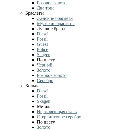
Розовое золото
Два тона
Браслеты
Женские браслеты
Мужские браслеты
Лучшие бренды
Diesel
Fossil
Guess
Police
Skagen
По цвету
Черный
Золото
Розовое золото
Серебро
Кольца
Diesel
Fossil
Skagen
Металл
Нержавеющая сталь
Стерлинговое серебро
По цвету
Золото