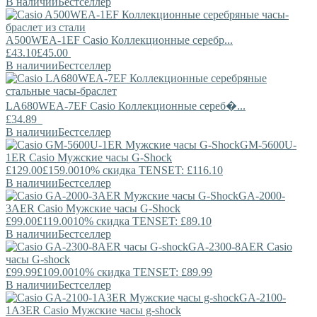
В наличии
Бестселлер
A500WEA-1EF
Casio
Коллекционные серебр...
£43.10
£45.00
В наличии
Бестселлер
LA680WEA-7EF
Casio
Коллекционные сереб�...
£34.89
В наличии
Бестселлер
GM-5600U-
1ER
Casio
Мужские часы G-Shock
£129.00
£159.00
10% скидка TENSET: £116.10
В наличии
Бестселлер
GA-2000-
3AER
Casio
Мужские часы G-Shock
£99.00
£119.00
10% скидка TENSET: £89.10
В наличии
Бестселлер
GA-2300-8AER
Casio
часы G-shock
£99.99
£109.00
10% скидка TENSET: £89.99
В наличии
Бестселлер
GA-2100-
1A3ER
Casio
Мужские часы g-shock