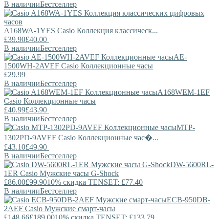
В наличии
Бестселлер
A168WA-1YES
Casio
Коллекция классическ...
£39.90
£40.00
В наличии
Бестселлер
AE-
1500WH-2AVEF
Casio
Коллекционные часы
£29.99
В наличии
Бестселлер
A168WEM-1EF
Casio
Коллекционные часы
£40.99
£43.90
В наличии
Бестселлер
MTP-
1302PD-9AVEF
Casio
Коллекционные час�...
£43.10
£49.90
В наличии
Бестселлер
DW-5600RL-
1ER
Casio
Мужские часы G-Shock
£86.00
£99.90
10% скидка TENSET: £77.40
В наличии
Бестселлер
ECB-950DB-
2AEF
Casio
Мужские смарт-часы
£148.66
£189.00
10% скидка TENSET: £133.79