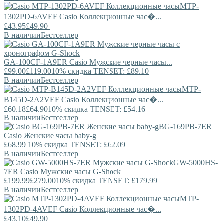
MTP-
1302PD-6AVEF
Casio
Коллекционные час�...
£43.95
£49.90
В наличии
Бестселлер
GA-100CF-1A9ER
Casio
Мужские черные часы...
£99.00
£119.00
10% скидка TENSET: £89.10
В наличии
Бестселлер
MTP-
B145D-2A2VEF
Casio
Коллекционные час�...
£60.18
£64.90
10% скидка TENSET: £54.16
В наличии
Бестселлер
BG-169PB-7ER
Casio
Женские часы baby-g
£68.99
10% скидка TENSET: £62.09
В наличии
Бестселлер
GW-5000HS-
7ER
Casio
Мужские часы G-Shock
£199.99
£279.00
10% скидка TENSET: £179.99
В наличии
Бестселлер
MTP-
1302PD-4AVEF
Casio
Коллекционные час�...
£43.10
£49.90