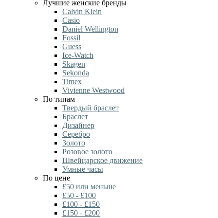
Лучшие женские бренды
Calvin Klein
Casio
Daniel Wellington
Fossil
Guess
Ice-Watch
Skagen
Sekonda
Timex
Vivienne Westwood
По типам
Твердый браслет
Браслет
Дизайнер
Серебро
Золото
Розовое золото
Швейцарское движение
Умные часы
По цене
£50 или меньше
£50 - £100
£100 - £150
£150 - £200