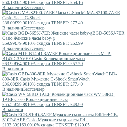
£60.18
£64.90
10% скидка TENSET: £54.16
В наличии
Бестселлер
GMA-S2100-7AER
Casio
Часы G-Shock
£86.00
£99.90
10% скидка TENSET: £77.40
В наличии
Бестселлер
BGD-565SJ-7ER
Casio
Женские часы baby-g
£69.99
£79.90
10% скидка TENSET: £62.99
В наличии
Бестселлер
MTP-
B145D-3AVEF
Casio
Коллекционные часы
£63.99
£64.90
10% скидка TENSET: £57.59
В наличии
GBD-
800-8ER
Casio
Мужские G-Shock SmartWatch
£86.00
£99.90
10% скидка TENSET: £77.40
В наличии
Бестселлер
WV-58RD-
1AEF
Casio
Коллекционные часы
£55.55
£59.89
10% скидка TENSET: £49.99
В наличии
ECB-
S10D-8AEF
Casio
Мужские смарт-часы Ed...
£133.39
£169.00
10% скидка TENSET: £120.05