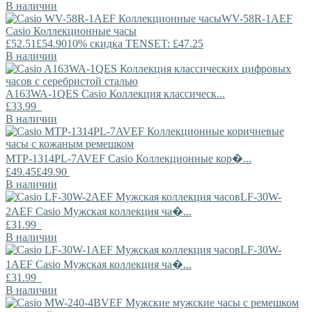
В наличии
WV-58R-1AEF
Casio
Коллекционные часы
£52.51
£54.90
10% скидка TENSET: £47.25
В наличии
A163WA-1QES
Casio
Коллекция классическ...
£33.99
В наличии
MTP-1314PL-7AVEF
Casio
Коллекционные кор�...
£49.45
£49.90
В наличии
LF-30W-
2AEF
Casio
Мужская коллекция ча�...
£31.99
В наличии
LF-30W-
1AEF
Casio
Мужская коллекция ча�...
£31.99
В наличии