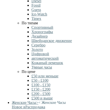
Diesel
Fossil
Guess
Ice-Watch
Timex
По типам
Спортивный
Хронографы
Дизайнер
Швейцарское движение
Серебро
Золото
Цифровой
автоматический
Кожаный ремешок
Умные часы
По цене
£50 или меньше
£50 - £100
£100 - £150
£150 - £200
£200 - £500
£500 и выше
Женские Часы
>
<
Женские Часы
Новое в
Распродажа