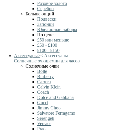
Розовое золото
Серебро
Больше опций
Подвески
Запонки
Ювелирные наборы
По цене
£50 или меньше
£50 - £100
£100 - £150
Аксессуары
>
<
Аксессуары
Солнечные очки
ремни для часов
Солнечные очки
Bolle
Burberry
Carrera
Calvin Klein
Coach
Dolce and Gabbana
Gucci
Jimmy Choo
Salvatore Ferragamo
Serengeti
Versace
Prada