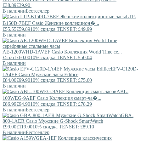
£38.89
£39.90
В наличии
Бестселлер
LTP-
B150D-7BEF
Casio
Женские коллекцион�...
£55.55
£59.89
10% скидка TENSET: £49.99
В наличии
AE-1200WHD-1AVEF
Casio
Коллекция World Time се...
£55.61
£60.00
10% скидка TENSET: £50.04
В наличии
EFV-C120D-
1A4EF
Casio
Мужские часы Edifice
£84.00
£99.90
10% скидка TENSET: £75.60
В наличии
ABL-
100WEG-9AEF
Casio
Коллекция смарт-ча�...
£86.99
£94.90
10% скидка TENSET: £78.29
В наличии
Бестселлер
GBA-
800-1AER
Casio
Мужские G-Shock SmartWatch
£99.00
£119.00
10% скидка TENSET: £89.10
В наличии
Бестселлер