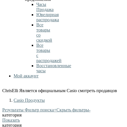
Часы
Продажа
Ювелирная
распродажа
Все
товары
со
скидкой
Все
товары
с
распродажей
Восстановленные
часы
Мой аккаунт
ChrisElli Является официальным Casio смотреть продавцов
Casio Продукты
Результаты Фильтр поиска
+
Скрыть фильтры
-
категория
Показать
категория