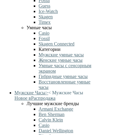
Fossil
Guess
Ice-Watch
Skagen
Timex
Умные часы
Casio
Fossil
Skagen Connected
Категории
Мужские умные часы
Женские умные часы
Умные часы с сенсорным
экраном
Гибридные умные часы
Восстановленные умные
часы
Мужские Часы
>
<
Мужские Часы
Новое в
Распродажа
Лучшие мужские бренды
Armani Exchange
Ben Sherman
Calvin Klein
Casio
Daniel Wellington