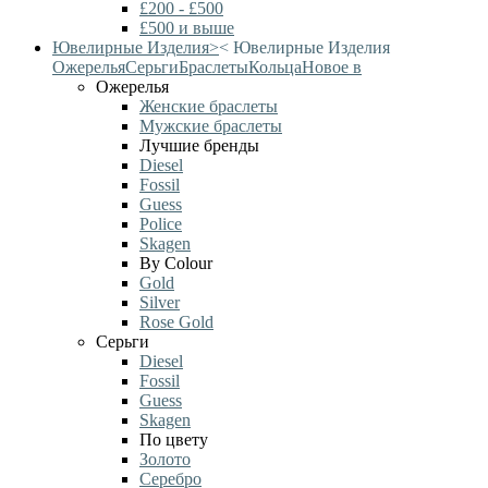
£200 - £500
£500 и выше
Ювелирные Изделия
>
<
Ювелирные Изделия
Ожерелья
Серьги
Браслеты
Кольца
Новое в
Ожерелья
Женские браслеты
Мужские браслеты
Лучшие бренды
Diesel
Fossil
Guess
Police
Skagen
By Colour
Gold
Silver
Rose Gold
Серьги
Diesel
Fossil
Guess
Skagen
По цвету
Золото
Серебро