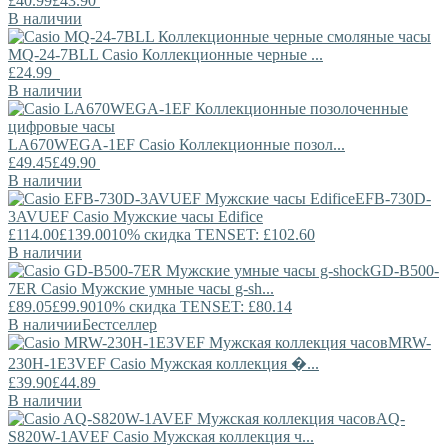
£40.99
£43.90
В наличии
MQ-24-7BLL
Casio
Коллекционные черные ...
£24.99
В наличии
LA670WEGA-1EF
Casio
Коллекционные позол...
£49.45
£49.90
В наличии
EFB-730D-
3AVUEF
Casio
Мужские часы Edifice
£114.00
£139.00
10% скидка TENSET: £102.60
В наличии
GD-B500-
7ER
Casio
Мужские умные часы g-sh...
£89.05
£99.90
10% скидка TENSET: £80.14
В наличии
Бестселлер
MRW-
230H-1E3VEF
Casio
Мужская коллекция �...
£39.90
£44.89
В наличии
AQ-
S820W-1AVEF
Casio
Мужская коллекция ч...