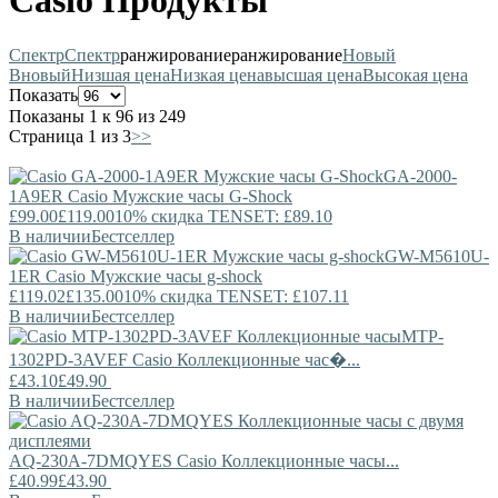
Casio Продукты
Спектр
Спектр
ранжирование
ранжирование
Новый
В
новый
Низшая цена
Низкая цена
высшая цена
Высокая цена
Показать
Показаны 1 к 96 из 249
Страница 1 из 3
>>
GA-2000-
1A9ER
Casio
Мужские часы G-Shock
£99.00
£119.00
10% скидка TENSET: £89.10
В наличии
Бестселлер
GW-M5610U-
1ER
Casio
Мужские часы g-shock
£119.02
£135.00
10% скидка TENSET: £107.11
В наличии
Бестселлер
MTP-
1302PD-3AVEF
Casio
Коллекционные час�...
£43.10
£49.90
В наличии
Бестселлер
AQ-230A-7DMQYES
Casio
Коллекционные часы...
£40.99
£43.90