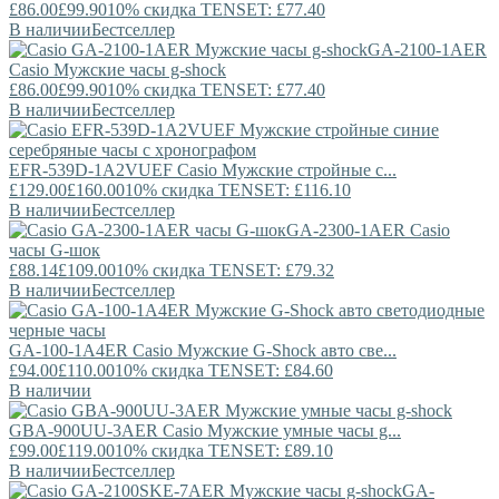
£86.00
£99.90
10% скидка TENSET: £77.40
В наличии
Бестселлер
GA-2100-1AER
Casio
Мужские часы g-shock
£86.00
£99.90
10% скидка TENSET: £77.40
В наличии
Бестселлер
EFR-539D-1A2VUEF
Casio
Мужские стройные с...
£129.00
£160.00
10% скидка TENSET: £116.10
В наличии
Бестселлер
GA-2300-1AER
Casio
часы G-шок
£88.14
£109.00
10% скидка TENSET: £79.32
В наличии
Бестселлер
GA-100-1A4ER
Casio
Мужские G-Shock авто све...
£94.00
£110.00
10% скидка TENSET: £84.60
В наличии
GBA-900UU-3AER
Casio
Мужские умные часы g...
£99.00
£119.00
10% скидка TENSET: £89.10
В наличии
Бестселлер
GA-