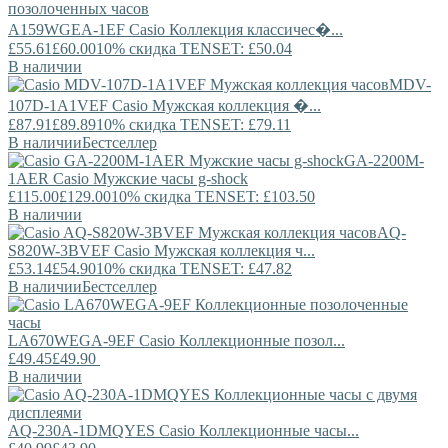
A159WGEA-1EF
Casio
Коллекция классичес�...
£55.61
£60.00
10% скидка TENSET: £50.04
В наличии
MDV-
107D-1A1VEF
Casio
Мужская коллекция �...
£87.91
£89.89
10% скидка TENSET: £79.11
В наличии
Бестселлер
GA-2200M-
1AER
Casio
Мужские часы g-shock
£115.00
£129.00
10% скидка TENSET: £103.50
В наличии
AQ-
S820W-3BVEF
Casio
Мужская коллекция ч...
£53.14
£54.90
10% скидка TENSET: £47.82
В наличии
Бестселлер
LA670WEGA-9EF
Casio
Коллекционные позол...
£49.45
£49.90
В наличии
AQ-230A-1DMQYES
Casio
Коллекционные часы...