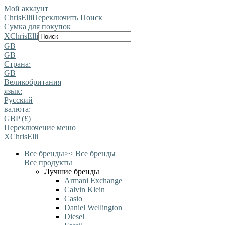
Мой аккаунт
ChrisElli
Переключить Поиск
Сумка для покупок
X
ChrisElli
GB
GB
Страна:
GB
Великобритания
язык:
Pусский
валюта:
GBP (£)
Переключение меню
X
ChrisElli
Все бренды
>
<
Все бренды
Все продукты
Лучшие бренды
Armani Exchange
Calvin Klein
Casio
Daniel Wellington
Diesel