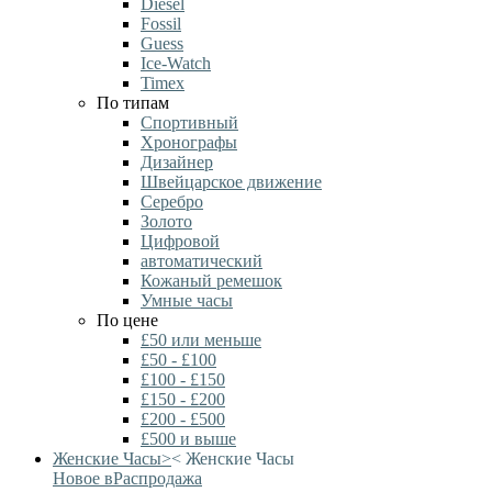
Diesel
Fossil
Guess
Ice-Watch
Timex
По типам
Спортивный
Хронографы
Дизайнер
Швейцарское движение
Серебро
Золото
Цифровой
автоматический
Кожаный ремешок
Умные часы
По цене
£50 или меньше
£50 - £100
£100 - £150
£150 - £200
£200 - £500
£500 и выше
Женские Часы
>
<
Женские Часы
Новое в
Распродажа