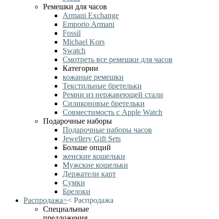
Ремешки для часов
Armani Exchange
Emporio Armani
Fossil
Michael Kors
Swatch
Смотреть все ремешки для часов
Категории
кожаные ремешки
Текстильные бретельки
Ремни из нержавеющей стали
Силиконовые бретельки
Совместимость с Apple Watch
Подарочные наборы
Подарочные наборы часов
Jewellery Gift Sets
Больше опций
женские кошельки
Мужские кошельки
Держатели карт
Сумки
Брелоки
Распродажа
>
<
Распродажа
Специальные
предложения