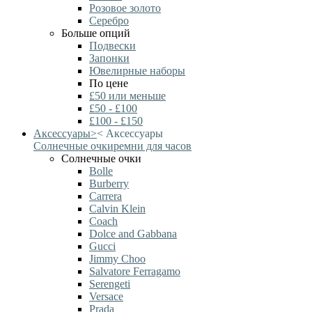
Розовое золото
Серебро
Больше опций
Подвески
Запонки
Ювелирные наборы
По цене
£50 или меньше
£50 - £100
£100 - £150
Аксессуары
>
<
Аксессуары
Солнечные очки
ремни для часов
Солнечные очки
Bolle
Burberry
Carrera
Calvin Klein
Coach
Dolce and Gabbana
Gucci
Jimmy Choo
Salvatore Ferragamo
Serengeti
Versace
Prada