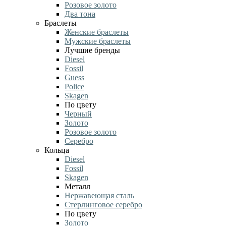
Розовое золото
Два тона
Браслеты
Женские браслеты
Мужские браслеты
Лучшие бренды
Diesel
Fossil
Guess
Police
Skagen
По цвету
Черный
Золото
Розовое золото
Серебро
Кольца
Diesel
Fossil
Skagen
Металл
Нержавеющая сталь
Стерлинговое серебро
По цвету
Золото