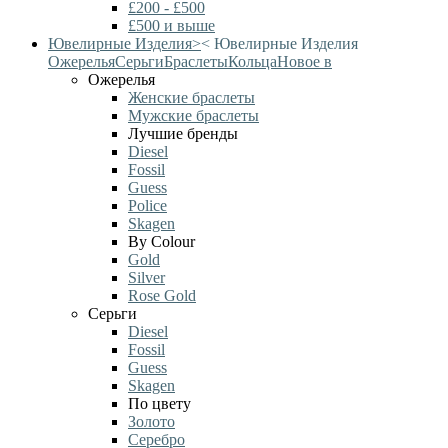
£200 - £500
£500 и выше
Ювелирные Изделия
>
<
Ювелирные Изделия
Ожерелья
Серьги
Браслеты
Кольца
Новое в
Ожерелья
Женские браслеты
Мужские браслеты
Лучшие бренды
Diesel
Fossil
Guess
Police
Skagen
By Colour
Gold
Silver
Rose Gold
Серьги
Diesel
Fossil
Guess
Skagen
По цвету
Золото
Серебро