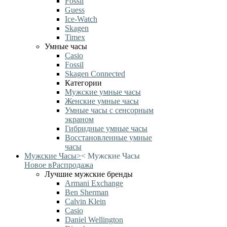
Fossil
Guess
Ice-Watch
Skagen
Timex
Умные часы
Casio
Fossil
Skagen Connected
Категории
Мужские умные часы
Женские умные часы
Умные часы с сенсорным
экраном
Гибридные умные часы
Восстановленные умные
часы
Мужские Часы
>
<
Мужские Часы
Новое в
Распродажа
Лучшие мужские бренды
Armani Exchange
Ben Sherman
Calvin Klein
Casio
Daniel Wellington