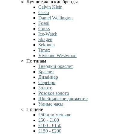
Лучшие женские бренды
Calvin Klein
Casio
Daniel Wellington
Fossil
Guess
Ice-Watch
Skagen
Sekonda
Timex
Vivienne Westwood
По типам
Твердый браслет
Браслет
Дизайнер
Серебро
Золото
Розовое золото
Швейцарское движение
Умные часы
По цене
£50 или меньше
£50 - £100
£100 - £150
£150 - £200