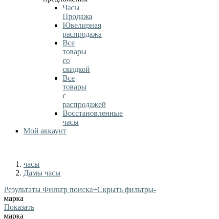
Часы
Продажа
Ювелирная
распродажа
Все
товары
со
скидкой
Все
товары
с
распродажей
Восстановленные
часы
Мой аккаунт
часы
Дамы часы
Результаты Фильтр поиска
+
Скрыть фильтры
-
марка
Показать
марка