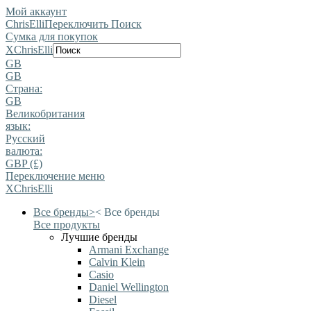
Мой аккаунт
ChrisElli
Переключить Поиск
Сумка для покупок
X
ChrisElli
GB
GB
Страна:
GB
Великобритания
язык:
Pусский
валюта:
GBP (£)
Переключение меню
X
ChrisElli
Все бренды
>
<
Все бренды
Все продукты
Лучшие бренды
Armani Exchange
Calvin Klein
Casio
Daniel Wellington
Diesel