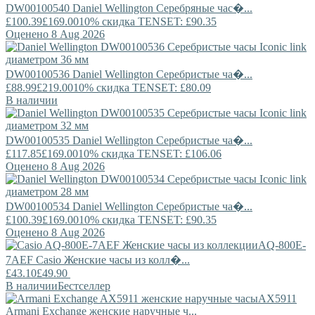
DW00100540
Daniel Wellington
Серебряные час�...
£100.39
£169.00
10% скидка TENSET: £90.35
Оценено 8 Aug 2026
DW00100536
Daniel Wellington
Серебристые ча�...
£88.99
£219.00
10% скидка TENSET: £80.09
В наличии
DW00100535
Daniel Wellington
Серебристые ча�...
£117.85
£169.00
10% скидка TENSET: £106.06
Оценено 8 Aug 2026
DW00100534
Daniel Wellington
Серебристые ча�...
£100.39
£169.00
10% скидка TENSET: £90.35
Оценено 8 Aug 2026
AQ-800E-
7AEF
Casio
Женские часы из колл�...
£43.10
£49.90
В наличии
Бестселлер
AX5911
Armani Exchange
женские наручные ч...