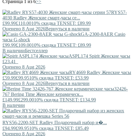
Страница 1 из 6
>>
RYS57-
4030
Radley
Женские смарт-часы се...
£99.99
£110.00
10% скидка TENSET: £89.99
Оценено 8 Aug 2026
Вернуться в наличии
GA-2300-8AER
Casio
часы G-shock
£99.99
£109.00
10% скидка TENSET: £89.99
В наличии
Бестселлер
ASPL174
Spirit
Женские часы
£23.41
Оценено 8 Aug 2026
RY4669
Radley
Женские часы
£59.99
£99.95
10% скидка TENSET: £53.99
Оценено 8 Aug 2026
Вернуться в наличии
32426-
767
Bering Time
Женские керамическ...
£149.99
£299.00
10% скидка TENSET: £134.99
В наличии
RYS56-2200-SET
Radley
Подарочный набор и�...
£94.99
£99.95
10% скидка TENSET: £85.49
Оценено 8 Aug 2026