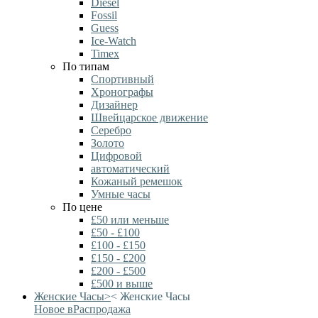
Diesel
Fossil
Guess
Ice-Watch
Timex
По типам
Спортивный
Хронографы
Дизайнер
Швейцарское движение
Серебро
Золото
Цифровой
автоматический
Кожаный ремешок
Умные часы
По цене
£50 или меньше
£50 - £100
£100 - £150
£150 - £200
£200 - £500
£500 и выше
Женские Часы
>
<
Женские Часы
Новое в
Распродажа