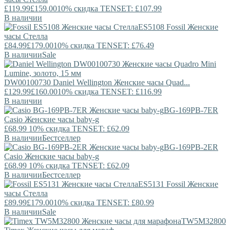
£119.99
£159.00
10% скидка TENSET: £107.99
В наличии
ES5108
Fossil
Женские
часы Стелла
£84.99
£179.00
10% скидка TENSET: £76.49
В наличии
Sale
DW00100730
Daniel Wellington
Женские часы Quad...
£129.99
£160.00
10% скидка TENSET: £116.99
В наличии
BG-169PB-7ER
Casio
Женские часы baby-g
£68.99
10% скидка TENSET: £62.09
В наличии
Бестселлер
BG-169PB-2ER
Casio
Женские часы baby-g
£68.99
10% скидка TENSET: £62.09
В наличии
Бестселлер
ES5131
Fossil
Женские
часы Стелла
£89.99
£179.00
10% скидка TENSET: £80.99
В наличии
Sale
TW5M32800