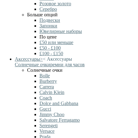
Розовое золото
Серебро
Больше опций
Подвески
Запонки
Ювелирные наборы
По цене
£50 или меньше
£50 - £100
£100 - £150
Аксессуары
>
<
Аксессуары
Солнечные очки
ремни для часов
Солнечные очки
Bolle
Burberry
Carrera
Calvin Klein
Coach
Dolce and Gabbana
Gucci
Jimmy Choo
Salvatore Ferragamo
Serengeti
Versace
Prada