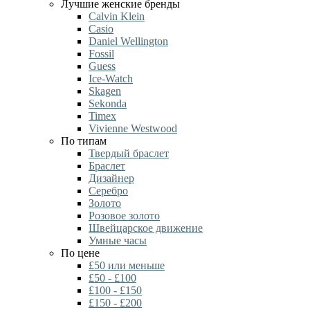
Лучшие женские бренды
Calvin Klein
Casio
Daniel Wellington
Fossil
Guess
Ice-Watch
Skagen
Sekonda
Timex
Vivienne Westwood
По типам
Твердый браслет
Браслет
Дизайнер
Серебро
Золото
Розовое золото
Швейцарское движение
Умные часы
По цене
£50 или меньше
£50 - £100
£100 - £150
£150 - £200