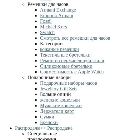
Ремешки для часов
Armani Exchange
Emporio Armani
Fossil
Michael Kors
Swatch
Смотреть все ремешки для часов
Категории
кожаные ремешки
Текстильные бретельки
Ремни из нержавеющей стали
Силиконовые бретельки
Совместимость с Apple Watch
Подарочные наборы
Подарочные наборы часов
Jewellery Gift Sets
Больше опций
женские кошельки
Мужские кошельки
Держатели карт
Сумки
Брелоки
Распродажа
>
<
Распродажа
Специальные
предложения