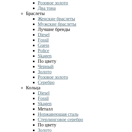
Розовое золото
Два тона
Браслеты
Женские браслеты
Мужские браслеты
Лучшие бренды
Diesel
Fossil
Guess
Police
Skagen
По цвету
Черный
Золото
Розовое золото
Серебро
Кольца
Diesel
Fossil
Skagen
Металл
Нержавеющая сталь
Стерлинговое серебро
По цвету
Золото