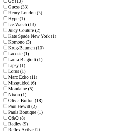
Gc (13)
Guess (33)
Henry London (3)
Hype (1)
Ice-Watch (13)
Juicy Couture (2)
Kate Spade New York (1)
Komono (3)
Krug-Baumen (10)
Lacoste (1)
Laura Biagiotti (1)
Lipsy (1)
Lorus (1)
Marc Ecko (11)
Missguided (6)
Mondaine (5)
Nixon (1)
Olivia Burton (18)
Paul Hewitt (2)
Pauls Boutique (1)
Q&Q (8)
Radley (9)
Reflex Active (2)