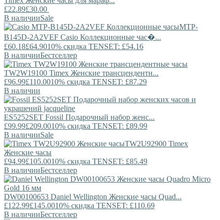
Timex
Женские часы для мараф...
£22.89
£30.00
В наличии
Sale
MTP-
B145D-2A2VEF
Casio
Коллекционные час�...
£60.18
£64.90
10% скидка TENSET: £54.16
В наличии
Бестселлер
TW2W19100
Timex
Женские трансцендентн...
£96.99
£110.00
10% скидка TENSET: £87.29
В наличии
ES5252SET
Fossil
Подарочный набор женс...
£99.99
£209.00
10% скидка TENSET: £89.99
В наличии
Sale
TW2U92900
Timex
Женские часы
£94.99
£105.00
10% скидка TENSET: £85.49
В наличии
Бестселлер
DW00100653
Daniel Wellington
Женские часы Quad...
£122.99
£145.00
10% скидка TENSET: £110.69
В наличии
Бестселлер