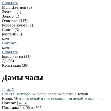
Спрятать
Multi Цветной (3)
Желтый (1)
Золото (1)
Очистить (115)
Розовое золото (1)
Синий (3)
розовый (3)
камни
Показать
камни
Спрятать
Бриллианты (14)
Да (98)
Кристаллы (36)
Дамы часы
Дамы
X
Спектр
Спектр
ранжирование
ранжирование
Новый
В
новый
Низшая цена
Низкая цена
высшая цена
Высокая цена
Показать
Показаны 1 к 96 из 507