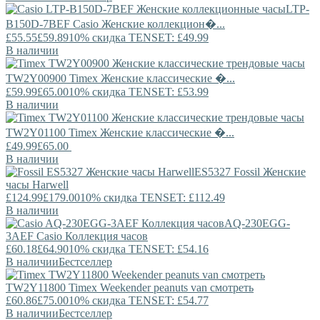
LTP-
B150D-7BEF
Casio
Женские коллекцион�...
£55.55
£59.89
10% скидка TENSET: £49.99
В наличии
TW2Y00900
Timex
Женские классические �...
£59.99
£65.00
10% скидка TENSET: £53.99
В наличии
TW2Y01100
Timex
Женские классические �...
£49.99
£65.00
В наличии
ES5327
Fossil
Женские
часы Harwell
£124.99
£179.00
10% скидка TENSET: £112.49
В наличии
AQ-230EGG-
3AEF
Casio
Коллекция часов
£60.18
£64.90
10% скидка TENSET: £54.16
В наличии
Бестселлер
TW2Y11800
Timex
Weekender peanuts van смотреть
£60.86
£75.00
10% скидка TENSET: £54.77
В наличии
Бестселлер