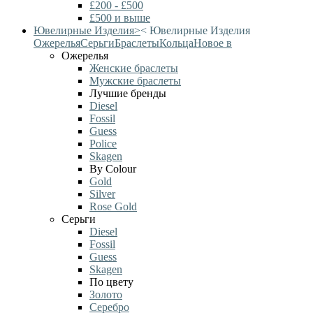
£200 - £500
£500 и выше
Ювелирные Изделия
>
<
Ювелирные Изделия
Ожерелья
Серьги
Браслеты
Кольца
Новое в
Ожерелья
Женские браслеты
Мужские браслеты
Лучшие бренды
Diesel
Fossil
Guess
Police
Skagen
By Colour
Gold
Silver
Rose Gold
Серьги
Diesel
Fossil
Guess
Skagen
По цвету
Золото
Серебро