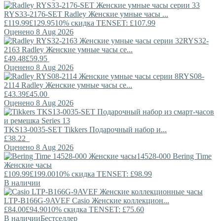
RYS33-2176-SET
Radley
Женские умные часы ...
£119.99
£129.95
10% скидка TENSET: £107.99
Оценено 8 Aug 2026
RYS32-
2163
Radley
Женские умные часы се...
£49.48
£59.95
Оценено 8 Aug 2026
RYS08-
2114
Radley
Женские умные часы се...
£43.39
£45.00
Оценено 8 Aug 2026
TKS13-0035-SET
Tikkers
Подарочный набор и...
£38.22
Оценено 8 Aug 2026
14528-000
Bering Time
Женские часы
£109.99
£199.00
10% скидка TENSET: £98.99
В наличии
LTP-B166G-9AVEF
Casio
Женские коллекцион...
£84.00
£94.90
10% скидка TENSET: £75.60
В наличии
Бестселлер