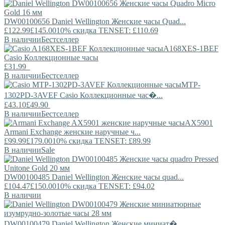
DW00100656
Daniel Wellington
Женские часы Quad...
£122.99
£145.00
10% скидка TENSET: £110.69
В наличии
Бестселлер
A168XES-1BEF
Casio
Коллекционные часы
£31.99
В наличии
Бестселлер
MTP-
1302PD-3AVEF
Casio
Коллекционные час�...
£43.10
£49.90
В наличии
Бестселлер
AX5901
Armani Exchange
женские наручные ч...
£99.99
£179.00
10% скидка TENSET: £89.99
В наличии
Sale
DW00100485
Daniel Wellington
Женские часы quad...
£104.47
£150.00
10% скидка TENSET: £94.02
В наличии
DW00100479
Daniel Wellington
Женские миниат�...