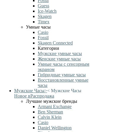
Fossil
Guess
Ice-Watch
Skagen
Timex
Умные часы
Casio
Fossil
Skagen Connected
Категории
Мужские умные часы
Женские умные часы
Умные часы с сенсорным
экраном
Гибридные умные часы
Восстановленные умные
часы
Мужские Часы
>
<
Мужские Часы
Новое в
Распродажа
Лучшие мужские бренды
Armani Exchange
Ben Sherman
Calvin Klein
Casio
Daniel Wellington