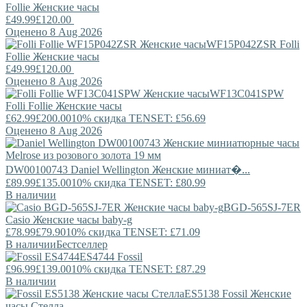
Follie
Женские часы
£49.99
£120.00
Оценено 8 Aug 2026
WF15P042ZSR
Folli
Follie
Женские часы
£49.99
£120.00
Оценено 8 Aug 2026
WF13C041SPW
Folli Follie
Женские часы
£62.99
£200.00
10% скидка TENSET: £56.69
Оценено 8 Aug 2026
DW00100743
Daniel Wellington
Женские миниат�...
£89.99
£135.00
10% скидка TENSET: £80.99
В наличии
BGD-565SJ-7ER
Casio
Женские часы baby-g
£78.99
£79.90
10% скидка TENSET: £71.09
В наличии
Бестселлер
ES4744
Fossil
£96.99
£139.00
10% скидка TENSET: £87.29
В наличии
ES5138
Fossil
Женские
часы Стелла