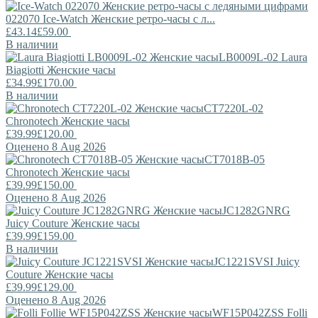
022070
Ice-Watch
Женские ретро-часы с л...
£43.14
£59.00
В наличии
LB0009L-02
Laura
Biagiotti
Женские часы
£34.99
£170.00
В наличии
CT7220L-02
Chronotech
Женские часы
£39.99
£120.00
Оценено 8 Aug 2026
CT7018B-05
Chronotech
Женские часы
£39.99
£150.00
Оценено 8 Aug 2026
JC1282GNRG
Juicy Couture
Женские часы
£39.99
£159.00
В наличии
JC1221SVSI
Juicy
Couture
Женские часы
£39.99
£129.00
Оценено 8 Aug 2026
WF15P042ZSS
Folli