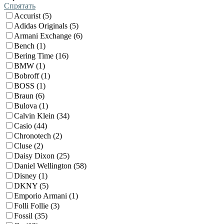
Спрятать
Accurist (5)
Adidas Originals (5)
Armani Exchange (6)
Bench (1)
Bering Time (16)
BMW (1)
Bobroff (1)
BOSS (1)
Braun (6)
Bulova (1)
Calvin Klein (34)
Casio (44)
Chronotech (2)
Cluse (2)
Daisy Dixon (25)
Daniel Wellington (58)
Disney (1)
DKNY (5)
Emporio Armani (1)
Folli Follie (3)
Fossil (35)