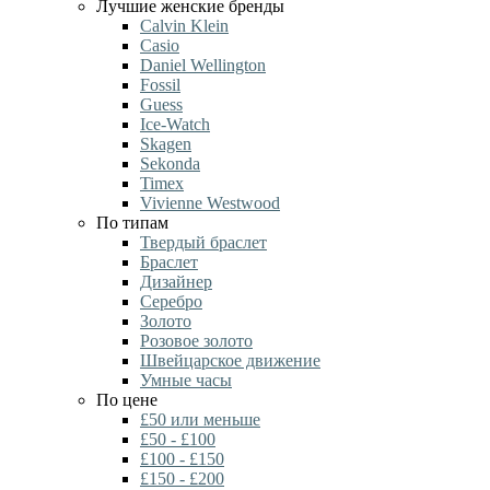
Лучшие женские бренды
Calvin Klein
Casio
Daniel Wellington
Fossil
Guess
Ice-Watch
Skagen
Sekonda
Timex
Vivienne Westwood
По типам
Твердый браслет
Браслет
Дизайнер
Серебро
Золото
Розовое золото
Швейцарское движение
Умные часы
По цене
£50 или меньше
£50 - £100
£100 - £150
£150 - £200