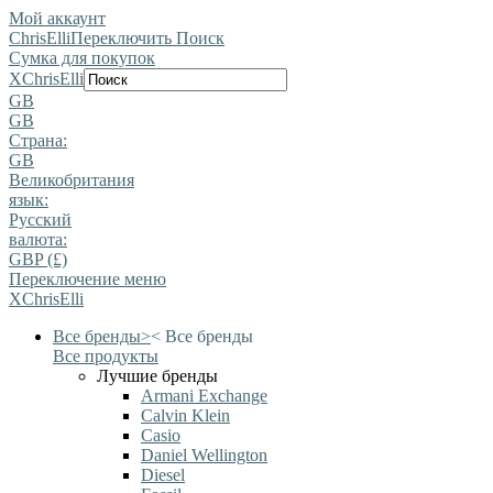
Мой аккаунт
ChrisElli
Переключить Поиск
Сумка для покупок
X
ChrisElli
GB
GB
Страна:
GB
Великобритания
язык:
Pусский
валюта:
GBP (£)
Переключение меню
X
ChrisElli
Все бренды
>
<
Все бренды
Все продукты
Лучшие бренды
Armani Exchange
Calvin Klein
Casio
Daniel Wellington
Diesel