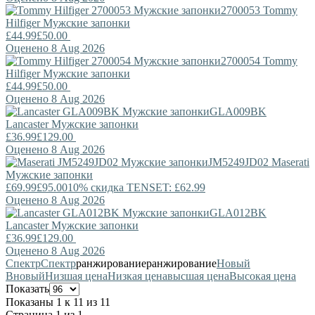
2700053
Tommy
Hilfiger
Мужские запонки
£44.99
£50.00
Оценено 8 Aug 2026
2700054
Tommy
Hilfiger
Мужские запонки
£44.99
£50.00
Оценено 8 Aug 2026
GLA009BK
Lancaster
Мужские запонки
£36.99
£129.00
Оценено 8 Aug 2026
JM5249JD02
Maserati
Мужские запонки
£69.99
£95.00
10% скидка TENSET: £62.99
Оценено 8 Aug 2026
GLA012BK
Lancaster
Мужские запонки
£36.99
£129.00
Оценено 8 Aug 2026
Спектр
Спектр
ранжирование
ранжирование
Новый
В
новый
Низшая цена
Низкая цена
высшая цена
Высокая цена
Показать
Показаны 1 к 11 из 11
Страница 1 из 1