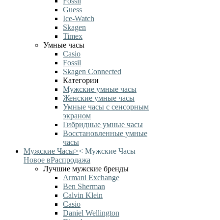
Fossil
Guess
Ice-Watch
Skagen
Timex
Умные часы
Casio
Fossil
Skagen Connected
Категории
Мужские умные часы
Женские умные часы
Умные часы с сенсорным
экраном
Гибридные умные часы
Восстановленные умные
часы
Мужские Часы
>
<
Мужские Часы
Новое в
Распродажа
Лучшие мужские бренды
Armani Exchange
Ben Sherman
Calvin Klein
Casio
Daniel Wellington