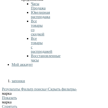
Часы
Продажа
Ювелирная
распродажа
Все
товары
со
скидкой
Все
товары
с
распродажей
Восстановленные
часы
Мой аккаунт
запонки
Результаты Фильтр поиска
+
Скрыть фильтры
-
марка
Показать
марка
Спрятать