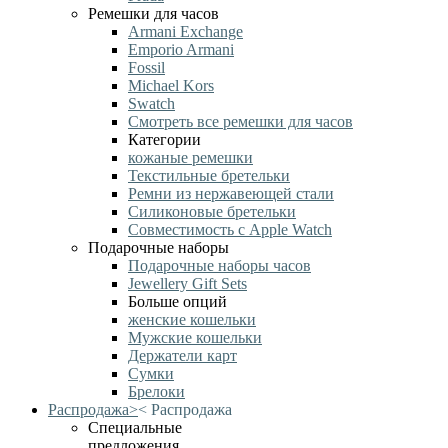
Ремешки для часов
Armani Exchange
Emporio Armani
Fossil
Michael Kors
Swatch
Смотреть все ремешки для часов
Категории
кожаные ремешки
Текстильные бретельки
Ремни из нержавеющей стали
Силиконовые бретельки
Совместимость с Apple Watch
Подарочные наборы
Подарочные наборы часов
Jewellery Gift Sets
Больше опций
женские кошельки
Мужские кошельки
Держатели карт
Сумки
Брелоки
Распродажа
>
<
Распродажа
Специальные
предложения