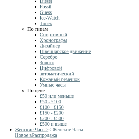
Diesel
Fossil
Guess
Ice-Watch
Timex
По типам
Спортивный
Хронографы
Дизайнер
Швейцарское движение
Серебро
Золото
Цифровой
автоматический
Кожаный ремешок
Умные часы
По цене
£50 или меньше
£50 - £100
£100 - £150
£150 - £200
£200 - £500
£500 и выше
Женские Часы
>
<
Женские Часы
Новое в
Распродажа