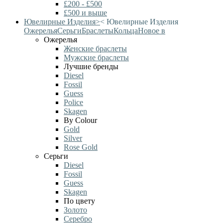
£200 - £500
£500 и выше
Ювелирные Изделия
>
<
Ювелирные Изделия
Ожерелья
Серьги
Браслеты
Кольца
Новое в
Ожерелья
Женские браслеты
Мужские браслеты
Лучшие бренды
Diesel
Fossil
Guess
Police
Skagen
By Colour
Gold
Silver
Rose Gold
Серьги
Diesel
Fossil
Guess
Skagen
По цвету
Золото
Серебро