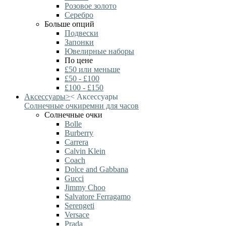
Розовое золото
Серебро
Больше опций
Подвески
Запонки
Ювелирные наборы
По цене
£50 или меньше
£50 - £100
£100 - £150
Аксессуары
>
<
Аксессуары
Солнечные очки
ремни для часов
Солнечные очки
Bolle
Burberry
Carrera
Calvin Klein
Coach
Dolce and Gabbana
Gucci
Jimmy Choo
Salvatore Ferragamo
Serengeti
Versace
Prada