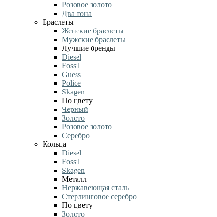
Розовое золото
Два тона
Браслеты
Женские браслеты
Мужские браслеты
Лучшие бренды
Diesel
Fossil
Guess
Police
Skagen
По цвету
Черный
Золото
Розовое золото
Серебро
Кольца
Diesel
Fossil
Skagen
Металл
Нержавеющая сталь
Стерлинговое серебро
По цвету
Золото