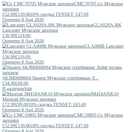
CMC70705
Gc
Мужские
запонки
£52.99
£139.00
10% скидка TENSET: £47.69
Оценено 8 Aug 2026
GLA020A-BK
Lancaster
Мужские запонки
£36.99
£119.00
Оценено 8 Aug 2026
GLA008B
Lancaster
Мужские запонки
£36.99
£119.00
Оценено 8 Aug 2026
SKJM0008064
Skagen
Мужские серебряные Л...
£34.99
£69.00
В наличии
Sale
JM418ANK10
Maserati
Мужские запонки
£72.99
£99.00
10% скидка TENSET: £65.69
Оценено 8 Aug 2026
CMC10805
Gc
Мужские
запонки
£52.99
£139.00
10% скидка TENSET: £47.69
Оценено 8 Aug 2026