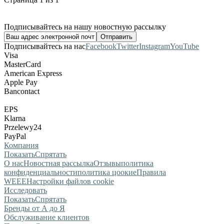
Подписывайтесь на нашу новостную рассылку
Подписывайтесь на нас
Facebook
Twitter
Instagram
YouTube
Visa
MasterCard
American Express
Apple Pay
Bancontact
EPS
Klarna
Przelewy24
PayPal
Компания
Показать
Спрятать
О нас
Новостная рассылка
Отзывы
политика
конфиденциальности
политика цоокие
Правила
WEEE
Настройки файлов cookie
Исследовать
Показать
Спрятать
Бренды от А до Я
Обслуживание клиентов