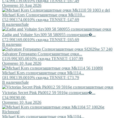
£74.99
£139.00
10% скидка TENSET: £67.49
Оценено 10 Aug 2026
Michael Kors
Солнцезащитные очки Mk1110...
£52.99
£174.00
10% скидка TENSET: £47.69
В наличии
Sale
Zadig and Voltaire
Szv309 58 580955 солнцезащи�...
£72.99
£169.00
10% скидка TENSET: £65.69
В наличии
Salvatore Ferragamo
Солнцезащитные очки...
£119.99
£305.00
10% скидка TENSET: £107.99
Оценено 10 Aug 2026
Michael Kors
солнцезащитные очки Mk1114...
£81.99
£139.00
10% скидка TENSET: £73.79
В наличии
Sale
Victorias Secret Pink
Pk0012 59 5916g солнцезащ�...
£34.99
£90.00
Оценено 10 Aug 2026
Michael Kors
солнцезащитные очки Mk1104...