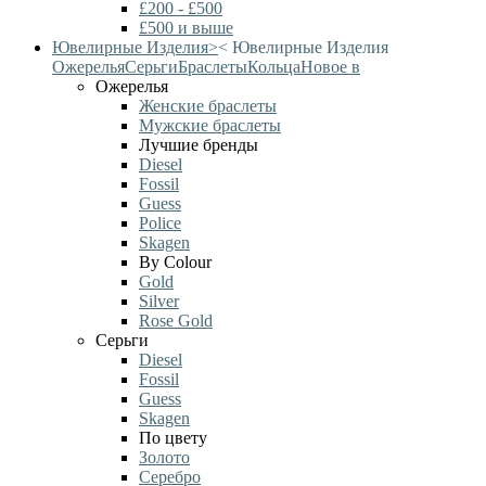
£200 - £500
£500 и выше
Ювелирные Изделия
>
<
Ювелирные Изделия
Ожерелья
Серьги
Браслеты
Кольца
Новое в
Ожерелья
Женские браслеты
Мужские браслеты
Лучшие бренды
Diesel
Fossil
Guess
Police
Skagen
By Colour
Gold
Silver
Rose Gold
Серьги
Diesel
Fossil
Guess
Skagen
По цвету
Золото
Серебро