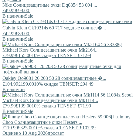
Nike
Солнцезащитные очки Dq0854 53 004 ...
£49.99
£99.00
В наличии
Sale
Calvin Klein
Ck19314s 60 717 модные солнцез�...
£42.99
£89.00
В наличии
Sale
Michael Kors
Солнцезащитные очки Mk2164...
£79.99
£155.00
10% скидка TENSET: £71.99
В наличии
Sale
Oakley
Oo9081 26 203 50 28 солнцезащитные �...
£104.99
£199.00
10% скидка TENSET: £94.49
В наличии
Michael Kors
Солнцезащитные очки Mk1114...
£79.99
£139.00
10% скидка TENSET: £71.99
В наличии
Sale
Jimmy
Choo
Солнцезащитные очки Hesters ...
£119.99
£325.00
10% скидка TENSET: £107.99
Оценено 10 Aug 2026
просвет