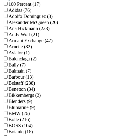
100 Percent (17)
Adidas (76)
Adolfo Dominguez (3)
Alexander McQueen (26)
Ana Hickmann (223)
Andy Wolf (21)
Armani Exchange (47)
Arnette (82)
Aviator (1)
Balenciaga (2)
Bally (7)
Balmain (7)
Barbour (13)
Belstaff (238)
Benetton (34)
Bikkembergs (2)
Blenders (9)
Blumarine (9)
BMW (26)
Bolle (216)
BOSS (104)
Botaniq (16)