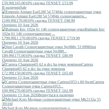
£59.99
£165.00
10% скидка TENSET: £53.99
В наличии
Sale
Emporio Armani
Ea4128f 54 57494z солнцезащитн...
£109.99
£170.00
10% скидка TENSET: £98.99
Оценено 10 Aug 2026
Balmain
Бпс
102м 61 146 солнцезащитные ...
£799.99
£1,270.00
10% скидка TENSET: £719.99
Оценено 10 Aug 2026
Just
Cavalli
Солнцезащитные очки Sjc088...
£89.99
£175.00
10% скидка TENSET: £80.99
Оценено 10 Aug 2026
Carrera
Champion65 62 n dcc ha очки чемпион
£72.99
£150.00
10% скидка TENSET: £65.69
Оценено 13 Aug 2026
Carrera
Солнцезащитные очки Carrera1053...
£69.99
£270.00
10% скидка TENSET: £62.99
Оценено 13 Aug 2026
Вернуться в наличии
Michael Kors
Модные солнцезащитные о...