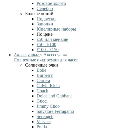
Розовое золото
Серебро
Больше опций
Подвески
Запонки
Ювелирные наборы
По цене
£50 или меньше
£50 - £100
£100 - £150
Аксессуары
>
<
Аксессуары
Солнечные очки
ремни для часов
Солнечные очки
Bolle
Burberry
Carrera
Calvin Klein
Coach
Dolce and Gabbana
Gucci
Jimmy Choo
Salvatore Ferragamo
Serengeti
Versace
Prada