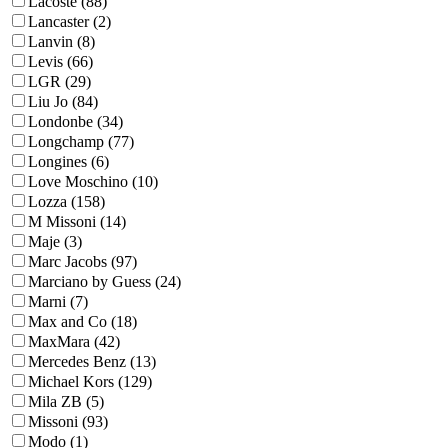
Lacoste (88)
Lancaster (2)
Lanvin (8)
Levis (66)
LGR (29)
Liu Jo (84)
Londonbe (34)
Longchamp (77)
Longines (6)
Love Moschino (10)
Lozza (158)
M Missoni (14)
Maje (3)
Marc Jacobs (97)
Marciano by Guess (24)
Marni (7)
Max and Co (18)
MaxMara (42)
Mercedes Benz (13)
Michael Kors (129)
Mila ZB (5)
Missoni (93)
Modo (1)