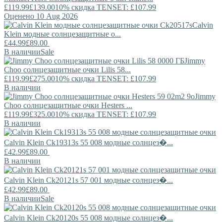
£119.99
£139.00
10% скидка TENSET: £107.99
Оценено 10 Aug 2026
Calvin
Klein
модные солнцезащитные о...
£44.99
£89.00
В наличии
Sale
Jimmy
Choo
солнцезащитные очки Lilis 58...
£119.99
£275.00
10% скидка TENSET: £107.99
В наличии
Jimmy
Choo
солнцезащитные очки Hesters ...
£119.99
£325.00
10% скидка TENSET: £107.99
В наличии
Calvin Klein
Ck19313s 55 008 модные солнцез�...
£42.99
£89.00
В наличии
Calvin Klein
Ck20121s 57 001 модные солнцез�...
£42.99
£89.00
В наличии
Sale
Calvin Klein
Ck20120s 55 008 модные солнцез�...