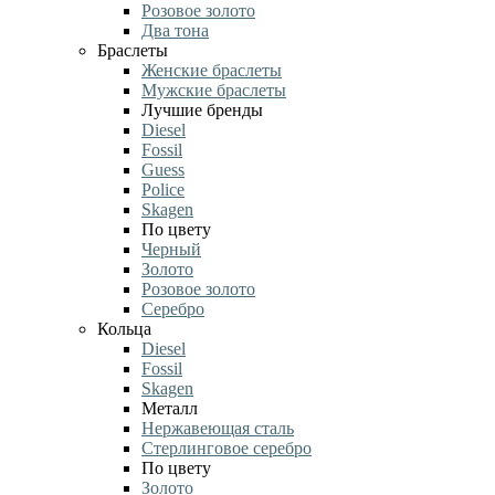
Розовое золото
Два тона
Браслеты
Женские браслеты
Мужские браслеты
Лучшие бренды
Diesel
Fossil
Guess
Police
Skagen
По цвету
Черный
Золото
Розовое золото
Серебро
Кольца
Diesel
Fossil
Skagen
Металл
Нержавеющая сталь
Стерлинговое серебро
По цвету
Золото