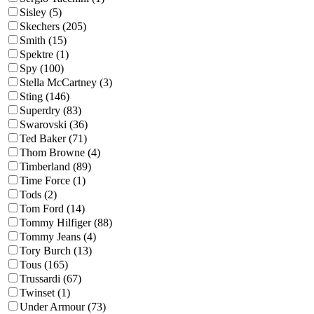
Sisley (5)
Skechers (205)
Smith (15)
Spektre (1)
Spy (100)
Stella McCartney (3)
Sting (146)
Superdry (83)
Swarovski (36)
Ted Baker (71)
Thom Browne (4)
Timberland (89)
Time Force (1)
Tods (2)
Tom Ford (14)
Tommy Hilfiger (88)
Tommy Jeans (4)
Tory Burch (13)
Tous (165)
Trussardi (67)
Twinset (1)
Under Armour (73)