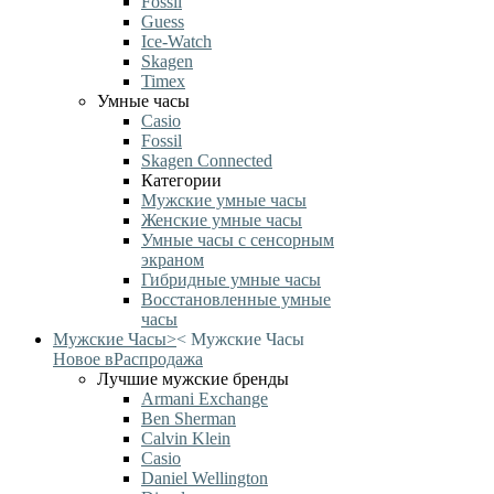
Fossil
Guess
Ice-Watch
Skagen
Timex
Умные часы
Casio
Fossil
Skagen Connected
Категории
Мужские умные часы
Женские умные часы
Умные часы с сенсорным
экраном
Гибридные умные часы
Восстановленные умные
часы
Мужские Часы
>
<
Мужские Часы
Новое в
Распродажа
Лучшие мужские бренды
Armani Exchange
Ben Sherman
Calvin Klein
Casio
Daniel Wellington