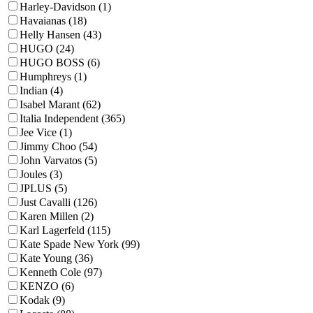
Harley-Davidson (1)
Havaianas (18)
Helly Hansen (43)
HUGO (24)
HUGO BOSS (6)
Humphreys (1)
Indian (4)
Isabel Marant (62)
Italia Independent (365)
Jee Vice (1)
Jimmy Choo (54)
John Varvatos (5)
Joules (3)
JPLUS (5)
Just Cavalli (126)
Karen Millen (2)
Karl Lagerfeld (115)
Kate Spade New York (99)
Kate Young (36)
Kenneth Cole (97)
KENZO (6)
Kodak (9)