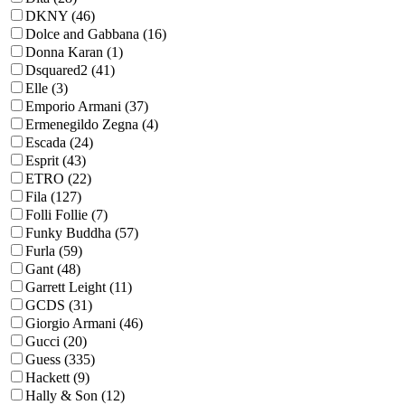
DKNY (46)
Dolce and Gabbana (16)
Donna Karan (1)
Dsquared2 (41)
Elle (3)
Emporio Armani (37)
Ermenegildo Zegna (4)
Escada (24)
Esprit (43)
ETRO (22)
Fila (127)
Folli Follie (7)
Funky Buddha (57)
Furla (59)
Gant (48)
Garrett Leight (11)
GCDS (31)
Giorgio Armani (46)
Gucci (20)
Guess (335)
Hackett (9)
Hally & Son (12)