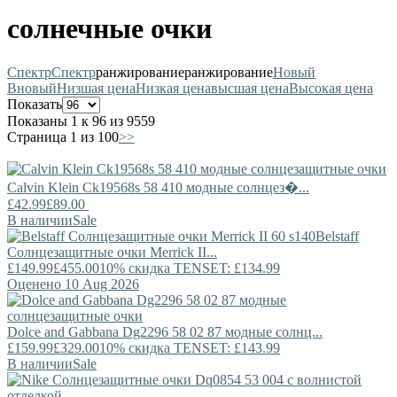
солнечные очки
Спектр
Спектр
ранжирование
ранжирование
Новый
В
новый
Низшая цена
Низкая цена
высшая цена
Высокая цена
Показать
Показаны 1 к 96 из 9559
Страница 1 из 100
>>
Calvin Klein
Ck19568s 58 410 модные солнцез�...
£42.99
£89.00
В наличии
Sale
Belstaff
Солнцезащитные очки Merrick II...
£149.99
£455.00
10% скидка TENSET: £134.99
Оценено 10 Aug 2026
Dolce and Gabbana
Dg2296 58 02 87 модные солнц...
£159.99
£329.00
10% скидка TENSET: £143.99
В наличии
Sale