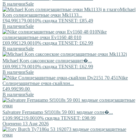
В наличии
Sale
Michael
Kors
солнцезащитные очки Mk1133...
£94.99
£179.00
10% скидка TENSET: £85.49
В наличии
Sale
Nike
солнцезащитные очки Ev1160 48 010
£69.99
£129.00
10% скидка TENSET: £62.99
В наличии
Sale
Michael Kors
саксонские солнцезащит�...
£69.99
£179.00
10% скидка TENSET: £62.99
В наличии
Sale
Nike
Солнцезащитные очки-скайлон...
£49.99
£99.00
В наличии
Sale
Salvatore Ferragamo
Sf1018s 59 001 модные солн�...
£109.99
£219.00
10% скидка TENSET: £98.99
Оценено 13 Aug 2026