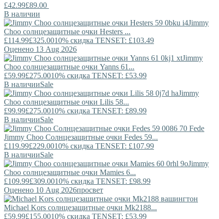
£42.99
£89.00
В наличии
Jimmy
Choo
солнцезащитные очки Hesters ...
£114.99
£325.00
10% скидка TENSET: £103.49
Оценено 13 Aug 2026
Jimmy
Choo
солнцезащитные очки Yanns 61...
£59.99
£275.00
10% скидка TENSET: £53.99
В наличии
Sale
Jimmy
Choo
солнцезащитные очки Lilis 58...
£99.99
£275.00
10% скидка TENSET: £89.99
В наличии
Sale
Jimmy Choo
Солнцезащитные очки Fedes 59...
£119.99
£229.00
10% скидка TENSET: £107.99
В наличии
Sale
Jimmy
Choo
солнцезащитные очки Mamies 6...
£109.99
£309.00
10% скидка TENSET: £98.99
Оценено 10 Aug 2026
просвет
Michael Kors
солнцезащитные очки Mk2188...
£59.99
£155.00
10% скидка TENSET: £53.99