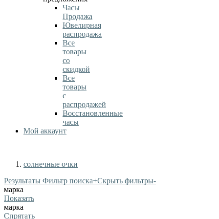
Часы
Продажа
Ювелирная
распродажа
Все
товары
со
скидкой
Все
товары
с
распродажей
Восстановленные
часы
Мой аккаунт
солнечные очки
Результаты Фильтр поиска
+
Скрыть фильтры
-
марка
Показать
марка
Спрятать