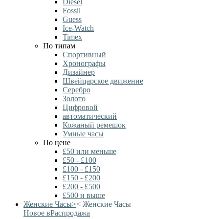
Diesel
Fossil
Guess
Ice-Watch
Timex
По типам
Спортивный
Хронографы
Дизайнер
Швейцарское движение
Серебро
Золото
Цифровой
автоматический
Кожаный ремешок
Умные часы
По цене
£50 или меньше
£50 - £100
£100 - £150
£150 - £200
£200 - £500
£500 и выше
Женские Часы
>
<
Женские Часы
Новое в
Распродажа