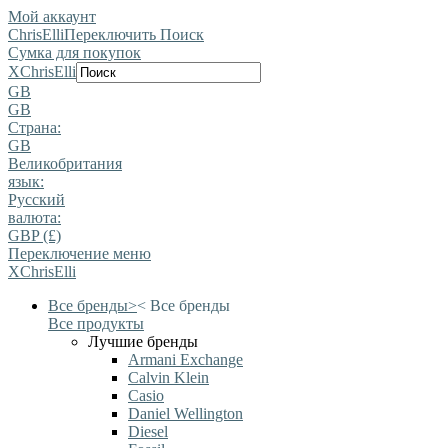
Мой аккаунт
ChrisElli
Переключить Поиск
Сумка для покупок
X
ChrisElli
GB
GB
Страна:
GB
Великобритания
язык:
Pусский
валюта:
GBP (£)
Переключение меню
X
ChrisElli
Все бренды
>
<
Все бренды
Все продукты
Лучшие бренды
Armani Exchange
Calvin Klein
Casio
Daniel Wellington
Diesel