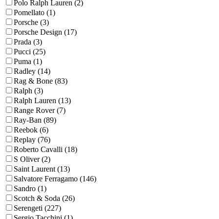
Polo Ralph Lauren (2)
Pomellato (1)
Porsche (3)
Porsche Design (17)
Prada (3)
Pucci (25)
Puma (1)
Radley (14)
Rag & Bone (83)
Ralph (3)
Ralph Lauren (13)
Range Rover (7)
Ray-Ban (89)
Reebok (6)
Replay (76)
Roberto Cavalli (18)
S Oliver (2)
Saint Laurent (13)
Salvatore Ferragamo (146)
Sandro (1)
Scotch & Soda (26)
Serengeti (227)
Sergio Tacchini (1)