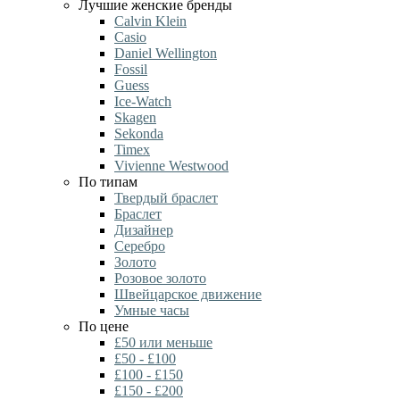
Лучшие женские бренды
Calvin Klein
Casio
Daniel Wellington
Fossil
Guess
Ice-Watch
Skagen
Sekonda
Timex
Vivienne Westwood
По типам
Твердый браслет
Браслет
Дизайнер
Серебро
Золото
Розовое золото
Швейцарское движение
Умные часы
По цене
£50 или меньше
£50 - £100
£100 - £150
£150 - £200