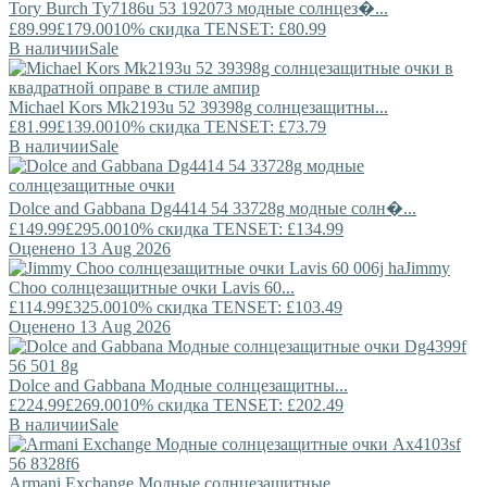
Tory Burch
Ty7186u 53 192073 модные солнцез�...
£89.99
£179.00
10% скидка TENSET: £80.99
В наличии
Sale
Michael Kors
Mk2193u 52 39398g солнцезащитны...
£81.99
£139.00
10% скидка TENSET: £73.79
В наличии
Sale
Dolce and Gabbana
Dg4414 54 33728g модные солн�...
£149.99
£295.00
10% скидка TENSET: £134.99
Оценено 13 Aug 2026
Jimmy
Choo
солнцезащитные очки Lavis 60...
£114.99
£325.00
10% скидка TENSET: £103.49
Оценено 13 Aug 2026
Dolce and Gabbana
Модные солнцезащитны...
£224.99
£269.00
10% скидка TENSET: £202.49
В наличии
Sale
Armani Exchange
Модные солнцезащитные...