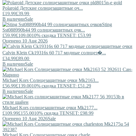
Polaroid
Детские солнцезащитные оч...
£19.99
£39.99
В наличии
Sale
Sting
Sst088990b44 99 солнцезащитных очк...
£59.99
£109.00
10% скидка TENSET: £53.99
Оценено 10 Aug 2026
Calvin Klein
Ck19316s 60 717 модные солнцез�...
£34.99
£89.00
В наличии
Sale
Michael Kors
Солнцезащитные очки Mk2163...
£56.99
£139.00
10% скидка TENSET: £51.29
В наличии
Sale
Michael Kors
солнцезащитные очки Mk2177...
£109.99
£155.00
10% скидка TENSET: £98.99
Оценено 10 Aug 2026
Sale
Michael Kors
Солнцезащитные очки charle...