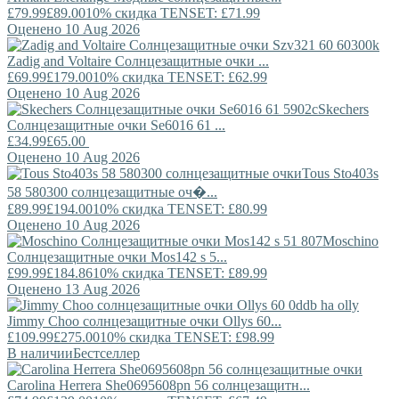
£79.99
£89.00
10% скидка TENSET: £71.99
Оценено 10 Aug 2026
Zadig and Voltaire
Солнцезащитные очки ...
£69.99
£179.00
10% скидка TENSET: £62.99
Оценено 10 Aug 2026
Skechers
Солнцезащитные очки Se6016 61 ...
£34.99
£65.00
Оценено 10 Aug 2026
Tous
Sto403s
58 580300 солнцезащитные оч�...
£89.99
£194.00
10% скидка TENSET: £80.99
Оценено 10 Aug 2026
Moschino
Солнцезащитные очки Mos142 s 5...
£99.99
£184.86
10% скидка TENSET: £89.99
Оценено 13 Aug 2026
Jimmy Choo
солнцезащитные очки Ollys 60...
£109.99
£275.00
10% скидка TENSET: £98.99
В наличии
Бестселлер
Carolina Herrera
She0695608pn 56 солнцезащитн...