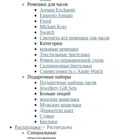
Ремешки для часов
Armani Exchange
Emporio Armani
Fossil
Michael Kors
Swatch
Смотреть все ремешки для часов
Категории
кожаные ремешки
Текстильные бретельки
Ремни из нержавеющей стали
Силиконовые бретельки
Совместимость с Apple Watch
Подарочные наборы
Подарочные наборы часов
Jewellery Gift Sets
Больше опций
женские кошельки
Мужские кошельки
Держатели карт
Сумки
Брелоки
Распродажа
>
<
Распродажа
Специальные
предложения