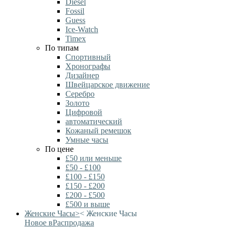
Diesel
Fossil
Guess
Ice-Watch
Timex
По типам
Спортивный
Хронографы
Дизайнер
Швейцарское движение
Серебро
Золото
Цифровой
автоматический
Кожаный ремешок
Умные часы
По цене
£50 или меньше
£50 - £100
£100 - £150
£150 - £200
£200 - £500
£500 и выше
Женские Часы
>
<
Женские Часы
Новое в
Распродажа