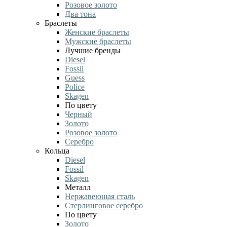
Розовое золото
Два тона
Браслеты
Женские браслеты
Мужские браслеты
Лучшие бренды
Diesel
Fossil
Guess
Police
Skagen
По цвету
Черный
Золото
Розовое золото
Серебро
Кольца
Diesel
Fossil
Skagen
Металл
Нержавеющая сталь
Стерлинговое серебро
По цвету
Золото