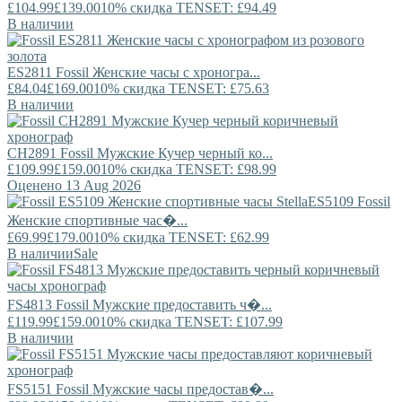
£104.99
£139.00
10% скидка TENSET: £94.49
В наличии
ES2811
Fossil
Женские часы с хроногра...
£84.04
£169.00
10% скидка TENSET: £75.63
В наличии
CH2891
Fossil
Мужские Кучер черный ко...
£109.99
£159.00
10% скидка TENSET: £98.99
Оценено 13 Aug 2026
ES5109
Fossil
Женские спортивные час�...
£69.99
£179.00
10% скидка TENSET: £62.99
В наличии
Sale
FS4813
Fossil
Мужские предоставить ч�...
£119.99
£159.00
10% скидка TENSET: £107.99
В наличии
FS5151
Fossil
Мужские часы предостав�...