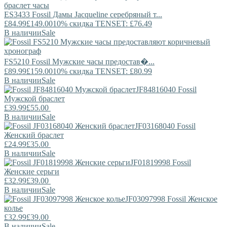
ES3433
Fossil
Дамы Jacqueline серебряный т...
£84.99
£149.00
10% скидка TENSET: £76.49
В наличии
Sale
FS5210
Fossil
Мужские часы предостав�...
£89.99
£159.00
10% скидка TENSET: £80.99
В наличии
Sale
JF84816040
Fossil
Мужской браслет
£39.99
£55.00
В наличии
Sale
JF03168040
Fossil
Женский браслет
£24.99
£35.00
В наличии
Sale
JF01819998
Fossil
Женские серьги
£32.99
£39.00
В наличии
Sale
JF03097998
Fossil
Женское
колье
£32.99
£39.00
В наличии
Sale