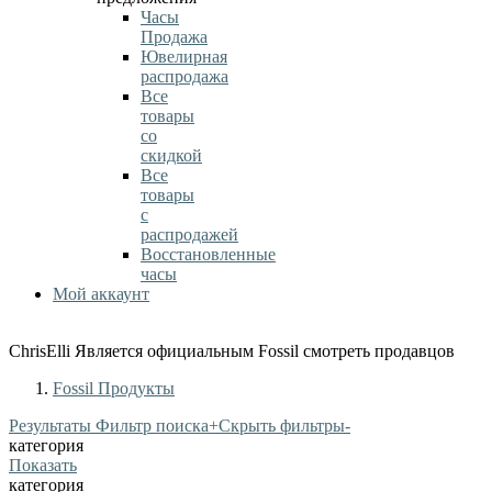
Часы
Продажа
Ювелирная
распродажа
Все
товары
со
скидкой
Все
товары
с
распродажей
Восстановленные
часы
Мой аккаунт
ChrisElli Является официальным Fossil смотреть продавцов
Fossil Продукты
Результаты Фильтр поиска
+
Скрыть фильтры
-
категория
Показать
категория