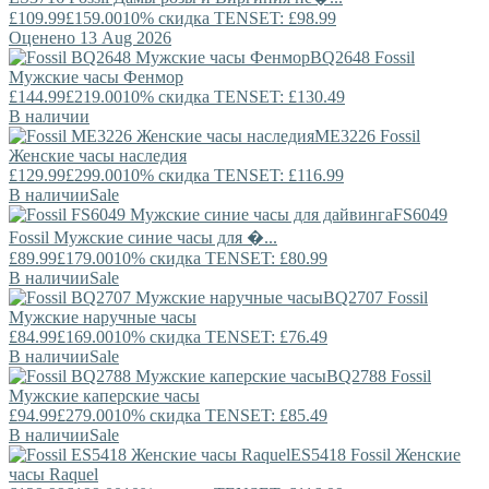
£109.99
£159.00
10% скидка TENSET: £98.99
Оценено 13 Aug 2026
BQ2648
Fossil
Мужские часы Фенмор
£144.99
£219.00
10% скидка TENSET: £130.49
В наличии
ME3226
Fossil
Женские часы наследия
£129.99
£299.00
10% скидка TENSET: £116.99
В наличии
Sale
FS6049
Fossil
Мужские синие часы для �...
£89.99
£179.00
10% скидка TENSET: £80.99
В наличии
Sale
BQ2707
Fossil
Мужские наручные часы
£84.99
£169.00
10% скидка TENSET: £76.49
В наличии
Sale
BQ2788
Fossil
Мужские каперские часы
£94.99
£279.00
10% скидка TENSET: £85.49
В наличии
Sale
ES5418
Fossil
Женские
часы Raquel