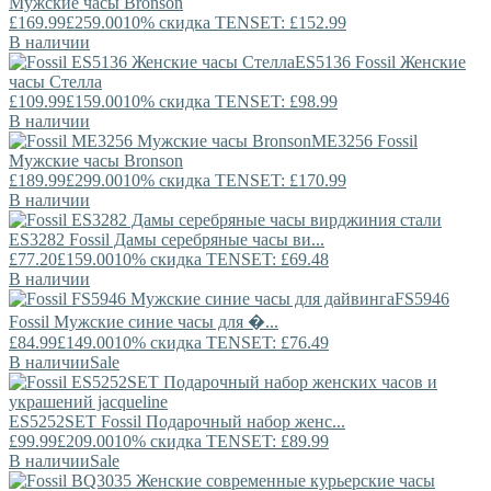
Мужские часы Bronson
£169.99
£259.00
10% скидка TENSET: £152.99
В наличии
ES5136
Fossil
Женские
часы Стелла
£109.99
£159.00
10% скидка TENSET: £98.99
В наличии
ME3256
Fossil
Мужские часы Bronson
£189.99
£299.00
10% скидка TENSET: £170.99
В наличии
ES3282
Fossil
Дамы серебряные часы ви...
£77.20
£159.00
10% скидка TENSET: £69.48
В наличии
FS5946
Fossil
Мужские синие часы для �...
£84.99
£149.00
10% скидка TENSET: £76.49
В наличии
Sale
ES5252SET
Fossil
Подарочный набор женс...
£99.99
£209.00
10% скидка TENSET: £89.99
В наличии
Sale