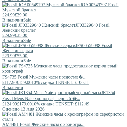
JOA00549797
Fossil
Мужской браслет
£24.99
£29.00
В наличии
Sale
JF03329040
Fossil
Женский браслет
£29.99
£35.00
В наличии
Sale
JFS00559998
Fossil
Женские серьги
£29.99
£55.00
В наличии
Sale
FS4735
Fossil
Мужские часы предостав�...
£117.90
£159.00
10% скидка TENSET: £106.11
В наличии
JR1354
Fossil
Mens Nate хронограф черный �...
£124.99
£179.00
10% скидка TENSET: £112.49
Оценено 13 Aug 2026
AM4481
Fossil
Женские часы с хроногра...