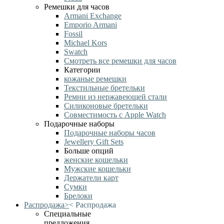
Ремешки для часов
Armani Exchange
Emporio Armani
Fossil
Michael Kors
Swatch
Смотреть все ремешки для часов
Категории
кожаные ремешки
Текстильные бретельки
Ремни из нержавеющей стали
Силиконовые бретельки
Совместимость с Apple Watch
Подарочные наборы
Подарочные наборы часов
Jewellery Gift Sets
Больше опций
женские кошельки
Мужские кошельки
Держатели карт
Сумки
Брелоки
Распродажа
>
<
Распродажа
Специальные
предложения