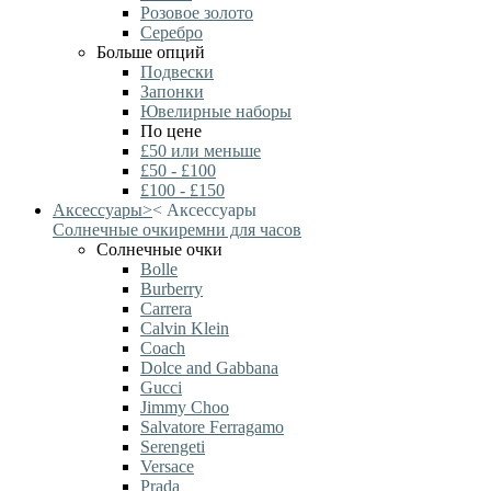
Розовое золото
Серебро
Больше опций
Подвески
Запонки
Ювелирные наборы
По цене
£50 или меньше
£50 - £100
£100 - £150
Аксессуары
>
<
Аксессуары
Солнечные очки
ремни для часов
Солнечные очки
Bolle
Burberry
Carrera
Calvin Klein
Coach
Dolce and Gabbana
Gucci
Jimmy Choo
Salvatore Ferragamo
Serengeti
Versace
Prada