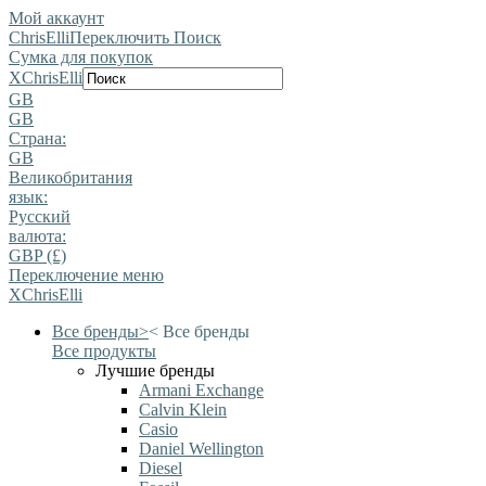
Мой аккаунт
ChrisElli
Переключить Поиск
Сумка для покупок
X
ChrisElli
GB
GB
Страна:
GB
Великобритания
язык:
Pусский
валюта:
GBP (£)
Переключение меню
X
ChrisElli
Все бренды
>
<
Все бренды
Все продукты
Лучшие бренды
Armani Exchange
Calvin Klein
Casio
Daniel Wellington
Diesel