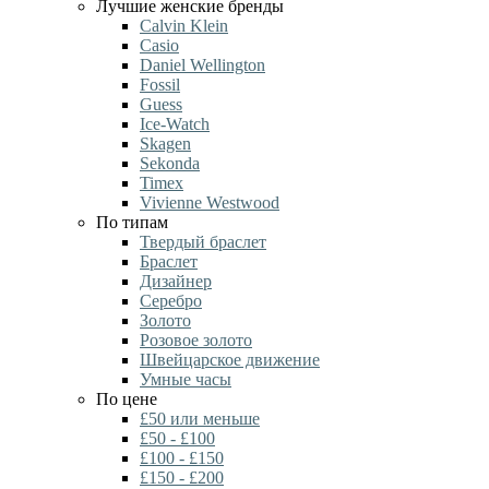
Лучшие женские бренды
Calvin Klein
Casio
Daniel Wellington
Fossil
Guess
Ice-Watch
Skagen
Sekonda
Timex
Vivienne Westwood
По типам
Твердый браслет
Браслет
Дизайнер
Серебро
Золото
Розовое золото
Швейцарское движение
Умные часы
По цене
£50 или меньше
£50 - £100
£100 - £150
£150 - £200