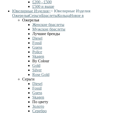
£200 - £500
£500 и выше
Ювелирные Изделия
>
<
Ювелирные Изделия
Ожерелья
Серьги
Браслеты
Кольца
Новое в
Ожерелья
Женские браслеты
Мужские браслеты
Лучшие бренды
Diesel
Fossil
Guess
Police
Skagen
By Colour
Gold
Silver
Rose Gold
Серьги
Diesel
Fossil
Guess
Skagen
По цвету
Золото
Серебро