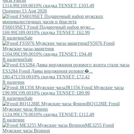
часы Райли
£114.99
£169.00
10% скидка TENSET: £103.49
Оценено 13 Aug 2026
FS6019SET
Fossil
Подарочный набор мужс...
£69.99
£189.00
10% скидка TENSET: £62.99
В наличии
Sale
FS5976
Fossil
Мужские часы-защитник
£104.99
£199.00
10% скидка TENSET: £94.49
В наличии
Sale
ES3284
Fossil
Дамы вирджиния розовог�...
£80.47
£159.00
10% скидка TENSET: £72.42
В наличии
JR1356
Fossil
Мужские часы
£99.99
£199.00
10% скидка TENSET: £89.99
В наличии
Sale
BQ1128IE
Fossil
Мужские часы Флинн
£124.99
£179.00
10% скидка TENSET: £112.49
В наличии
ME3255
Fossil
Мужские часы Bronson