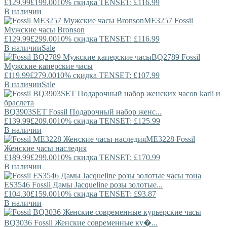
£129.99
£199.00
10% скидка TENSET: £116.99
В наличии
ME3257
Fossil
Мужские часы Bronson
£129.99
£299.00
10% скидка TENSET: £116.99
В наличии
Sale
BQ2789
Fossil
Мужские каперские часы
£119.99
£279.00
10% скидка TENSET: £107.99
В наличии
Sale
BQ3903SET
Fossil
Подарочный набор женс...
£139.99
£209.00
10% скидка TENSET: £125.99
В наличии
ME3228
Fossil
Женские часы наследия
£189.99
£299.00
10% скидка TENSET: £170.99
В наличии
ES3546
Fossil
Дамы Jacqueline розы золотые...
£104.30
£159.00
10% скидка TENSET: £93.87
В наличии
BQ3036
Fossil
Женские современные ку�...