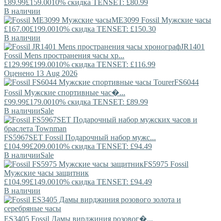
£89.99
£159.00
10% скидка TENSET: £80.99
В наличии
ME3099
Fossil
Мужские часы
£167.00
£199.00
10% скидка TENSET: £150.30
В наличии
JR1401
Fossil
Mens пространения часы хр...
£129.99
£199.00
10% скидка TENSET: £116.99
Оценено 13 Aug 2026
FS6044
Fossil
Мужские спортивные час�...
£99.99
£179.00
10% скидка TENSET: £89.99
В наличии
Sale
FS5967SET
Fossil
Подарочный набор мужс...
£104.99
£209.00
10% скидка TENSET: £94.49
В наличии
Sale
FS5975
Fossil
Мужские часы защитник
£104.99
£149.00
10% скидка TENSET: £94.49
В наличии
ES3405
Fossil
Дамы вирджиния розовог�...