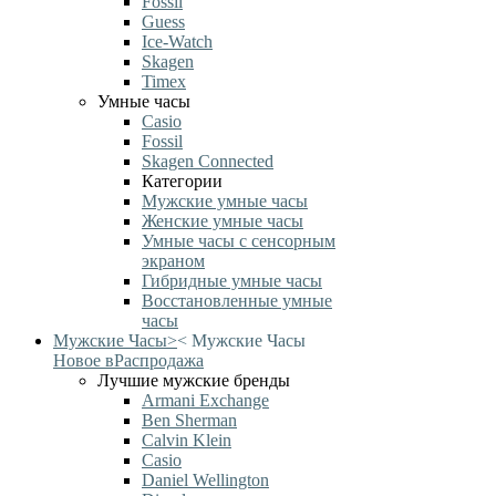
Fossil
Guess
Ice-Watch
Skagen
Timex
Умные часы
Casio
Fossil
Skagen Connected
Категории
Мужские умные часы
Женские умные часы
Умные часы с сенсорным
экраном
Гибридные умные часы
Восстановленные умные
часы
Мужские Часы
>
<
Мужские Часы
Новое в
Распродажа
Лучшие мужские бренды
Armani Exchange
Ben Sherman
Calvin Klein
Casio
Daniel Wellington