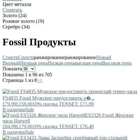
Цвет металла
Спрятать
Золото (24)
Розовое золото (19)
Серебро (34)
Fossil Продукты
Спектр
Спектр
ранжирование
ранжирование
Новый
В
новый
Низшая цена
Низкая цена
высшая цена
Высокая цена
Показать
Показаны 1 к 96 из 705
Страница 1 из 8
>>
FS4835
Fossil
Мужские предоставить х�...
£79.99
£159.00
10% скидка TENSET: £71.99
В наличии
Sale
ES5326
Fossil
Женские
часы Harwell
£84.99
£179.00
10% скидка TENSET: £76.49
В наличии
Sale