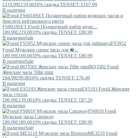
£119.99
£159.00
10% скидка TENSET: £107.99
В наличии
FS6018SET
Fossil
Подарочный набор мужс...
£89.99
£219.00
10% скидка TENSET: £80.99
В наличии
Sale
FS5952
Fossil
Мужские синие часы для �...
£89.99
£169.00
10% скидка TENSET: £80.99
В наличии
Sale
BQ3502
Fossil
Женские часы Tillie mini
£84.99
£99.00
10% скидка TENSET: £76.49
В наличии
ES5193
Fossil
Женские
часы стелла
£96.99
£139.00
10% скидка TENSET: £87.29
В наличии
FS6010
Fossil
Мужские часы Carraway
£89.99
£189.00
10% скидка TENSET: £80.99
В наличии
Sale
ME3219
Fossil