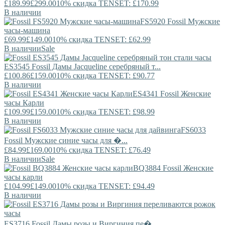
£189.99
£299.00
10% скидка TENSET: £170.99
В наличии
FS5920
Fossil
Мужские
часы-машина
£69.99
£149.00
10% скидка TENSET: £62.99
В наличии
Sale
ES3545
Fossil
Дамы Jacqueline серебряный т...
£100.86
£159.00
10% скидка TENSET: £90.77
В наличии
ES4341
Fossil
Женские
часы Карли
£109.99
£159.00
10% скидка TENSET: £98.99
В наличии
FS6033
Fossil
Мужские синие часы для �...
£84.99
£169.00
10% скидка TENSET: £76.49
В наличии
Sale
BQ3884
Fossil
Женские
часы карли
£104.99
£149.00
10% скидка TENSET: £94.49
В наличии
ES3716
Fossil
Дамы розы и Виргиния пе�...