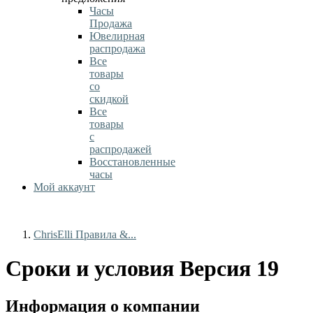
Часы
Продажа
Ювелирная
распродажа
Все
товары
со
скидкой
Все
товары
с
распродажей
Восстановленные
часы
Мой аккаунт
ChrisElli Правила &...
Сроки и условия Версия 19
Информация о компании