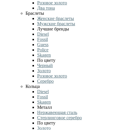
Розовое золото
Два тона
Браслеты
Женские браслеты
Мужские браслеты
Лучшие бренды
Diesel
Fossil
Guess
Police
Skagen
По цвету
Черный
Золото
Розовое золото
Серебро
Кольца
Diesel
Fossil
Skagen
Металл
Нержавеющая сталь
Стерлинговое серебро
По цвету
Золото