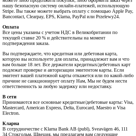
можете либо продолжить покупки, либо оформить заказ через
нашу безопасную систему онлайн-платежей, использующую
Stripe. Вы также можете выбрать оплату с помощью Apple Pay,
Bancontact, Clearpay, EPS, Klarna, PayPal или Przelewy24.
Оплата
Все цены указаны с учетом НДС в Великобритании по
текущей ставке 20 % и действительны на момент
подтверждения заказа.
Вы подтверждаете, что кредитная или дебетовая карта,
которую вы используете для оплаты, принадлежит вам и что
вам больше 18 лет. Все держатели кредитных/дебетовых карт
подлежат проверке и авторизации эмитентом карты. Если
эмитент вашей платежной карты откажется или по какой-либо
причине не санкционирует оплату Нам, Мы не будем нести
ответственность за любую задержку или недоставку.
В сети
Принимаются все основные кредитные/дебетовые карты: Visa,
Mastercard, American Express, Delta, Eurocard, Maestro и Visa
Electron.
Кларна
В сотрудничестве с Klarna Bank AB (publ), Sveavägen 46, 111
34 Стокгольм, Швеция, мы предлагаем вам следующие