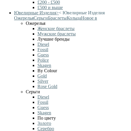
£200 - £500
£500 и выше
Ювелирные Изделия
>
<
Ювелирные Изделия
Ожерелья
Серьги
Браслеты
Кольца
Новое в
Ожерелья
Женские браслеты
Мужские браслеты
Лучшие бренды
Diesel
Fossil
Guess
Police
Skagen
By Colour
Gold
Silver
Rose Gold
Серьги
Diesel
Fossil
Guess
Skagen
По цвету
Золото
Серебро