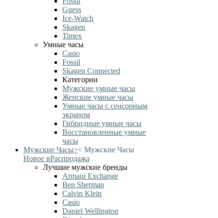
Fossil
Guess
Ice-Watch
Skagen
Timex
Умные часы
Casio
Fossil
Skagen Connected
Категории
Мужские умные часы
Женские умные часы
Умные часы с сенсорным
экраном
Гибридные умные часы
Восстановленные умные
часы
Мужские Часы
>
<
Мужские Часы
Новое в
Распродажа
Лучшие мужские бренды
Armani Exchange
Ben Sherman
Calvin Klein
Casio
Daniel Wellington