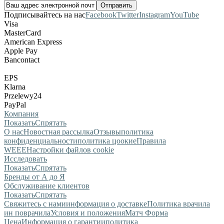
Подписывайтесь на нас
Facebook
Twitter
Instagram
YouTube
Visa
MasterCard
American Express
Apple Pay
Bancontact
EPS
Klarna
Przelewy24
PayPal
Компания
Показать
Спрятать
О нас
Новостная рассылка
Отзывы
политика
конфиденциальности
политика цоокие
Правила
WEEE
Настройки файлов cookie
Исследовать
Показать
Спрятать
Бренды от А до Я
Обслуживание клиентов
Показать
Спрятать
Свяжитесь с нами
информация о доставке
Политика врачила
ин поврачила
Условия и положения
Матч Форма
Цена
Информация о гарантии
политика