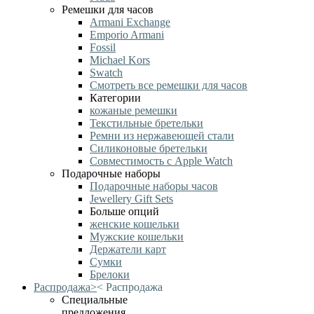
Ремешки для часов
Armani Exchange
Emporio Armani
Fossil
Michael Kors
Swatch
Смотреть все ремешки для часов
Категории
кожаные ремешки
Текстильные бретельки
Ремни из нержавеющей стали
Силиконовые бретельки
Совместимость с Apple Watch
Подарочные наборы
Подарочные наборы часов
Jewellery Gift Sets
Больше опций
женские кошельки
Мужские кошельки
Держатели карт
Сумки
Брелоки
Распродажа
>
<
Распродажа
Специальные
предложения