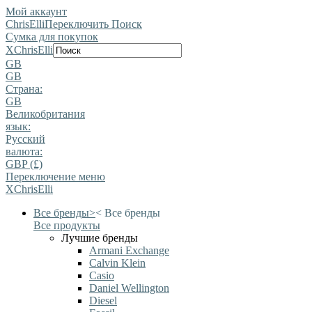
Мой аккаунт
ChrisElli
Переключить Поиск
Сумка для покупок
X
ChrisElli
GB
GB
Страна:
GB
Великобритания
язык:
Pусский
валюта:
GBP (£)
Переключение меню
X
ChrisElli
Все бренды
>
<
Все бренды
Все продукты
Лучшие бренды
Armani Exchange
Calvin Klein
Casio
Daniel Wellington
Diesel