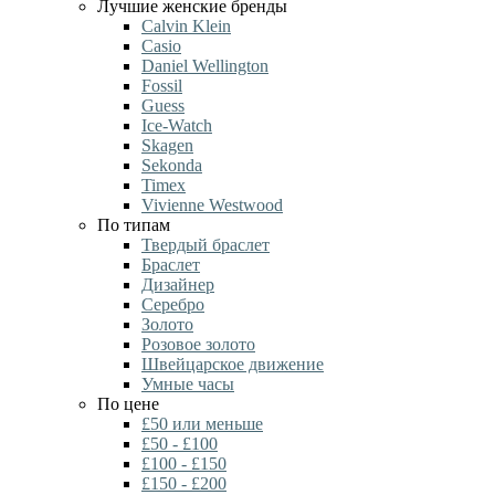
Лучшие женские бренды
Calvin Klein
Casio
Daniel Wellington
Fossil
Guess
Ice-Watch
Skagen
Sekonda
Timex
Vivienne Westwood
По типам
Твердый браслет
Браслет
Дизайнер
Серебро
Золото
Розовое золото
Швейцарское движение
Умные часы
По цене
£50 или меньше
£50 - £100
£100 - £150
£150 - £200