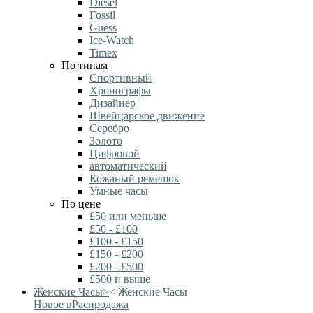
Diesel
Fossil
Guess
Ice-Watch
Timex
По типам
Спортивный
Хронографы
Дизайнер
Швейцарское движение
Серебро
Золото
Цифровой
автоматический
Кожаный ремешок
Умные часы
По цене
£50 или меньше
£50 - £100
£100 - £150
£150 - £200
£200 - £500
£500 и выше
Женские Часы
>
<
Женские Часы
Новое в
Распродажа