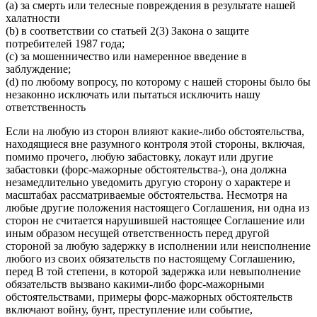
(a) за смерть или телесные повреждения в результате нашей
халатности
(b) в соответствии со статьей 2(3) Закона о защите
потребителей 1987 года;
(c) за мошенничество или намеренное введение в
заблуждение;
(d) по любому вопросу, по которому с нашей стороны было бы
незаконно исключать или пытаться исключить нашу
ответственность
Если на любую из сторон влияют какие-либо обстоятельства,
находящиеся вне разумного контроля этой стороны, включая,
помимо прочего, любую забастовку, локаут или другие
забастовки (форс-мажорные обстоятельства-), она должна
незамедлительно уведомить другую сторону о характере и
масштабах рассматриваемые обстоятельства. Несмотря на
любые другие положения настоящего Соглашения, ни одна из
сторон не считается нарушившей настоящее Соглашение или
иным образом несущей ответственность перед другой
стороной за любую задержку в исполнении или неисполнение
любого из своих обязательств по настоящему Соглашению,
перед В той степени, в которой задержка или невыполнение
обязательств вызвано какими-либо форс-мажорными
обстоятельствами, примеры форс-мажорных обстоятельств
включают войну, бунт, преступление или событие,