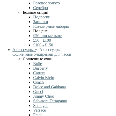
Розовое золото
Серебро
Больше опций
Подвески
Запонки
Ювелирные наборы
По цене
£50 или меньше
£50 - £100
£100 - £150
Аксессуары
>
<
Аксессуары
Солнечные очки
ремни для часов
Солнечные очки
Bolle
Burberry
Carrera
Calvin Klein
Coach
Dolce and Gabbana
Gucci
Jimmy Choo
Salvatore Ferragamo
Serengeti
Versace
Prada