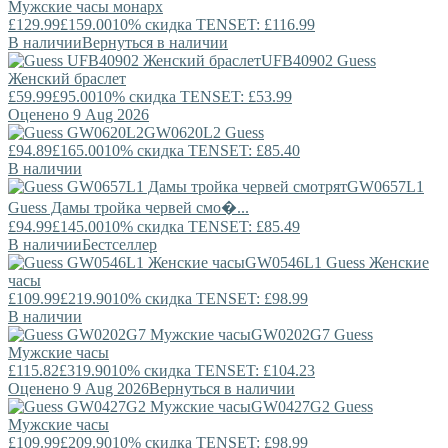
Мужские часы монарх
£129.99
£159.00
10% скидка TENSET: £116.99
В наличии
Вернуться в наличии
UFB40902
Guess
Женский браслет
£59.99
£95.00
10% скидка TENSET: £53.99
Оценено 9 Aug 2026
GW0620L2
Guess
£94.89
£165.00
10% скидка TENSET: £85.40
В наличии
GW0657L1
Guess
Дамы тройка червей смо�...
£94.99
£145.00
10% скидка TENSET: £85.49
В наличии
Бестселлер
GW0546L1
Guess
Женские
часы
£109.99
£219.90
10% скидка TENSET: £98.99
В наличии
GW0202G7
Guess
Мужские часы
£115.82
£319.90
10% скидка TENSET: £104.23
Оценено 9 Aug 2026
Вернуться в наличии
GW0427G2
Guess
Мужские часы
£109.99
£209.90
10% скидка TENSET: £98.99