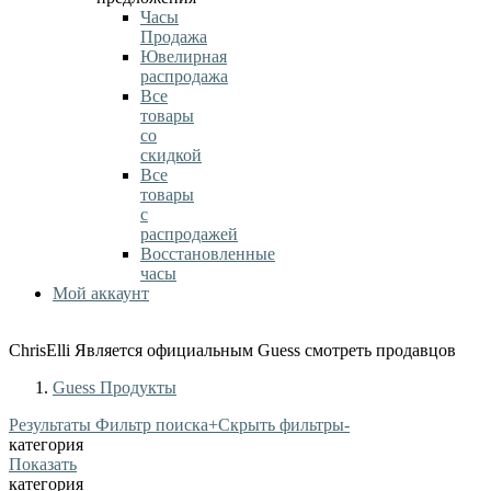
Часы
Продажа
Ювелирная
распродажа
Все
товары
со
скидкой
Все
товары
с
распродажей
Восстановленные
часы
Мой аккаунт
ChrisElli Является официальным Guess смотреть продавцов
Guess Продукты
Результаты Фильтр поиска
+
Скрыть фильтры
-
категория
Показать
категория