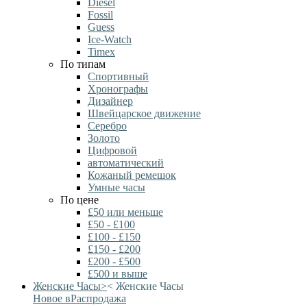
Diesel
Fossil
Guess
Ice-Watch
Timex
По типам
Спортивный
Хронографы
Дизайнер
Швейцарское движение
Серебро
Золото
Цифровой
автоматический
Кожаный ремешок
Умные часы
По цене
£50 или меньше
£50 - £100
£100 - £150
£150 - £200
£200 - £500
£500 и выше
Женские Часы
>
<
Женские Часы
Новое в
Распродажа