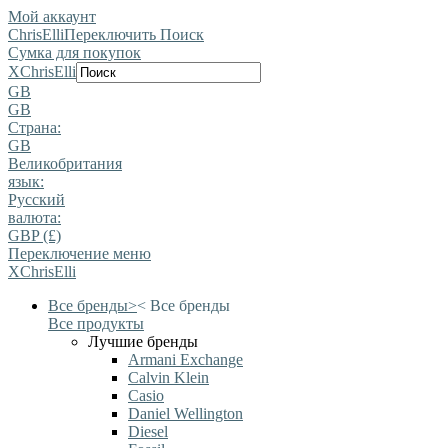
Мой аккаунт
ChrisElli
Переключить Поиск
Сумка для покупок
X
ChrisElli
GB
GB
Страна:
GB
Великобритания
язык:
Pусский
валюта:
GBP (£)
Переключение меню
X
ChrisElli
Все бренды
>
<
Все бренды
Все продукты
Лучшие бренды
Armani Exchange
Calvin Klein
Casio
Daniel Wellington
Diesel