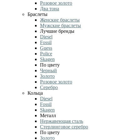
Розовое золото
Два тона
Браслеты
Женские браслеты
Мужские браслеты
Лучшие бренды
Diesel
Fossil
Guess
Police
Skagen
По цвету
Черный
Золото
Розовое золото
Серебро
Кольца
Diesel
Fossil
Skagen
Металл
Нержавеющая сталь
Стерлинговое серебро
По цвету
Золото