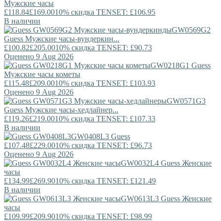
Мужские часы
£118.84
£169.00
10% скидка TENSET: £106.95
В наличии
GW0569G2
Guess
Мужские часы-вундеркин...
£100.82
£205.00
10% скидка TENSET: £90.73
Оценено 9 Aug 2026
GW0218G1
Guess
Мужские часы кометы
£115.48
£209.00
10% скидка TENSET: £103.93
Оценено 9 Aug 2026
GW0571G3
Guess
Мужские часы-хедлайнер...
£119.26
£219.00
10% скидка TENSET: £107.33
В наличии
GW0408L3
Guess
£107.48
£229.00
10% скидка TENSET: £96.73
Оценено 9 Aug 2026
GW0032L4
Guess
Женские
часы
£134.99
£269.90
10% скидка TENSET: £121.49
В наличии
GW0613L3
Guess
Женские
часы
£109.99
£209.90
10% скидка TENSET: £98.99