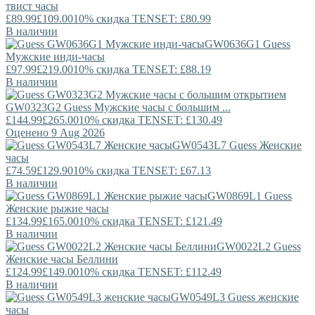
твист часы
£89.99
£109.00
10% скидка TENSET: £80.99
В наличии
GW0636G1
Guess
Мужские инди-часы
£97.99
£219.00
10% скидка TENSET: £88.19
В наличии
GW0323G2
Guess
Мужские часы с большим ...
£144.99
£265.00
10% скидка TENSET: £130.49
Оценено 9 Aug 2026
GW0543L7
Guess
Женские
часы
£74.59
£129.90
10% скидка TENSET: £67.13
В наличии
GW0869L1
Guess
Женские рыжие часы
£134.99
£165.00
10% скидка TENSET: £121.49
В наличии
GW0022L2
Guess
Женские часы Беллини
£124.99
£149.00
10% скидка TENSET: £112.49
В наличии
GW0549L3
Guess
женские
часы