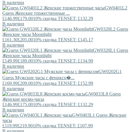
В наличии
GW0401L2
Guess
Женские торжественные ...
£146.99
£179.00
10% скидка TENSET: £132.29
В наличии
GW0320L2
Guess
Женские часы Moonlight
£161.30
£205.00
10% скидка TENSET: £145.17
В наличии
GW0320L1
Guess
Женские часы Moonlight
£149.99
£189.00
10% скидка TENSET: £134.99
В наличии
GW0202G1
Guess
Мужские часы с фениксо�...
£169.99
£209.00
10% скидка TENSET: £152.99
В наличии
GW0033L8
Guess
Женские космо-часы
£146.99
£175.00
10% скидка TENSET: £132.29
В наличии
GW0403L1
Guess
Женские
часы
£119.99
£219.90
10% скидка TENSET: £107.99
В наличии