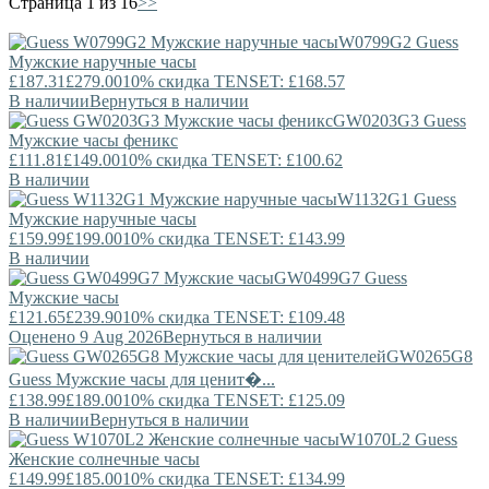
Страница 1 из 16
>>
W0799G2
Guess
Мужские наручные часы
£187.31
£279.00
10% скидка TENSET: £168.57
В наличии
Вернуться в наличии
GW0203G3
Guess
Мужские часы феникс
£111.81
£149.00
10% скидка TENSET: £100.62
В наличии
W1132G1
Guess
Мужские наручные часы
£159.99
£199.00
10% скидка TENSET: £143.99
В наличии
GW0499G7
Guess
Мужские часы
£121.65
£239.90
10% скидка TENSET: £109.48
Оценено 9 Aug 2026
Вернуться в наличии
GW0265G8
Guess
Мужские часы для ценит�...
£138.99
£189.00
10% скидка TENSET: £125.09
В наличии
Вернуться в наличии
W1070L2
Guess
Женские солнечные часы
£149.99
£185.00
10% скидка TENSET: £134.99