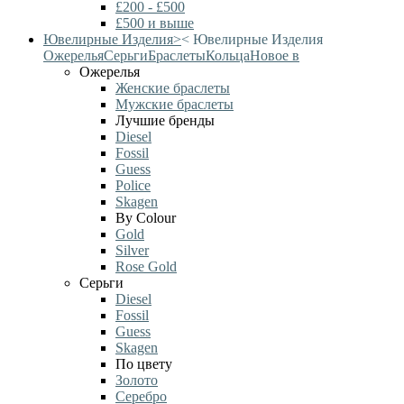
£200 - £500
£500 и выше
Ювелирные Изделия
>
<
Ювелирные Изделия
Ожерелья
Серьги
Браслеты
Кольца
Новое в
Ожерелья
Женские браслеты
Мужские браслеты
Лучшие бренды
Diesel
Fossil
Guess
Police
Skagen
By Colour
Gold
Silver
Rose Gold
Серьги
Diesel
Fossil
Guess
Skagen
По цвету
Золото
Серебро