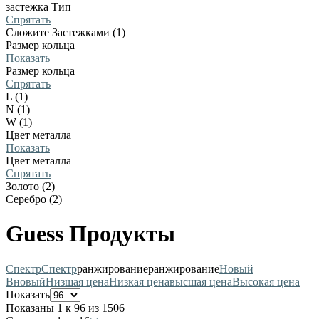
застежка Тип
Спрятать
Сложите Застежками (1)
Размер кольца
Показать
Размер кольца
Спрятать
L (1)
N (1)
W (1)
Цвет металла
Показать
Цвет металла
Спрятать
Золото (2)
Серебро (2)
Guess Продукты
Спектр
Спектр
ранжирование
ранжирование
Новый
В
новый
Низшая цена
Низкая цена
высшая цена
Высокая цена
Показать
Показаны 1 к 96 из 1506