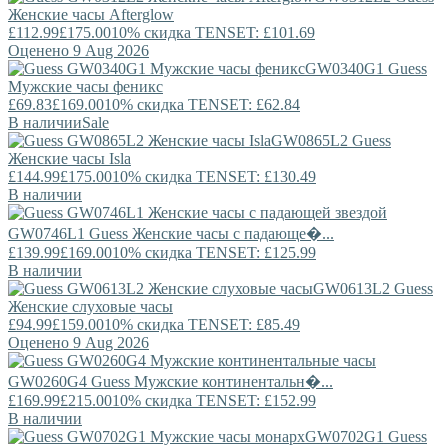
Женские часы Afterglow
£112.99
£175.00
10% скидка TENSET: £101.69
Оценено 9 Aug 2026
GW0340G1
Guess
Мужские часы феникс
£69.83
£169.00
10% скидка TENSET: £62.84
В наличии
Sale
GW0865L2
Guess
Женские часы Isla
£144.99
£175.00
10% скидка TENSET: £130.49
В наличии
GW0746L1
Guess
Женские часы с падающе�...
£139.99
£169.00
10% скидка TENSET: £125.99
В наличии
GW0613L2
Guess
Женские слуховые часы
£94.99
£159.00
10% скидка TENSET: £85.49
Оценено 9 Aug 2026
GW0260G4
Guess
Мужские континентальн�...
£169.99
£215.00
10% скидка TENSET: £152.99
В наличии
GW0702G1
Guess