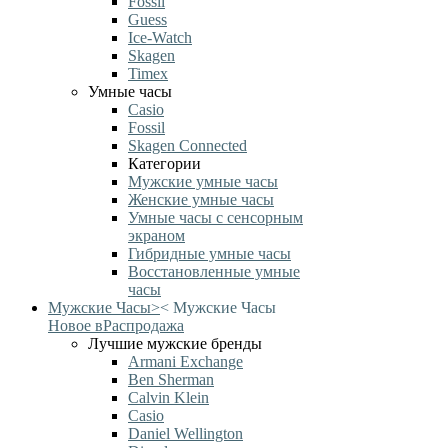
Fossil
Guess
Ice-Watch
Skagen
Timex
Умные часы
Casio
Fossil
Skagen Connected
Категории
Мужские умные часы
Женские умные часы
Умные часы с сенсорным
экраном
Гибридные умные часы
Восстановленные умные
часы
Мужские Часы
>
<
Мужские Часы
Новое в
Распродажа
Лучшие мужские бренды
Armani Exchange
Ben Sherman
Calvin Klein
Casio
Daniel Wellington