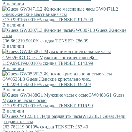
В наличии
GW0471L2
Guess
Женские массивные часы
£139.99
£165.00
10% скидка TENSET: £125.99
В наличии
GW0307L3
Guess
Женские
часы
£96.66
£219.90
10% скидка TENSET: £86.99
В наличии
GW0260G1
Guess
Мужские континентальн�...
£159.99
£199.00
10% скидка TENSET: £143.99
В наличии
GW0535L3
Guess
Женские кристально чис...
£102.99
£159.00
10% скидка TENSET: £92.69
В наличии
GW0488G1
Guess
Мужские часы с осью
£129.99
£179.00
10% скидка TENSET: £116.99
В наличии
W1223L1
Guess
Леди
раздавить часы
£63.78
£119.00
10% скидка TENSET: £57.40