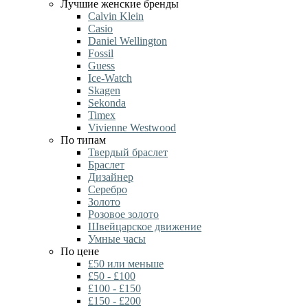
Лучшие женские бренды
Calvin Klein
Casio
Daniel Wellington
Fossil
Guess
Ice-Watch
Skagen
Sekonda
Timex
Vivienne Westwood
По типам
Твердый браслет
Браслет
Дизайнер
Серебро
Золото
Розовое золото
Швейцарское движение
Умные часы
По цене
£50 или меньше
£50 - £100
£100 - £150
£150 - £200