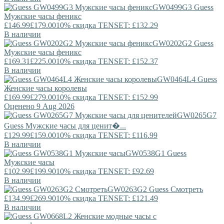
GW0499G3
Guess
Мужские часы феникс
£146.99
£179.00
10% скидка TENSET: £132.29
В наличии
GW0202G2
Guess
Мужские часы феникс
£169.31
£225.00
10% скидка TENSET: £152.37
В наличии
GW0464L4
Guess
Женские часы королевы
£169.99
£279.00
10% скидка TENSET: £152.99
Оценено 9 Aug 2026
GW0265G7
Guess
Мужские часы для ценит�...
£129.99
£159.00
10% скидка TENSET: £116.99
В наличии
GW0538G1
Guess
Мужские часы
£102.99
£199.90
10% скидка TENSET: £92.69
В наличии
GW0263G2
Guess
Смотреть
£134.99
£269.90
10% скидка TENSET: £121.49
В наличии