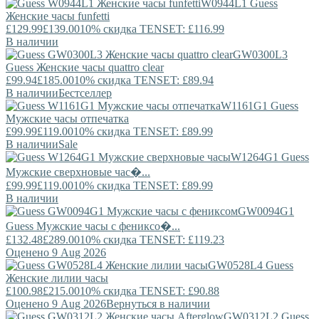
W0944L1
Guess
Женские часы funfetti
£129.99
£139.00
10% скидка TENSET: £116.99
В наличии
GW0300L3
Guess
Женские часы quattro clear
£99.94
£185.00
10% скидка TENSET: £89.94
В наличии
Бестселлер
W1161G1
Guess
Мужские часы отпечатка
£99.99
£119.00
10% скидка TENSET: £89.99
В наличии
Sale
W1264G1
Guess
Мужские сверхновые час�...
£99.99
£119.00
10% скидка TENSET: £89.99
В наличии
GW0094G1
Guess
Мужские часы с фениксо�...
£132.48
£289.00
10% скидка TENSET: £119.23
Оценено 9 Aug 2026
GW0528L4
Guess
Женские лилии часы
£100.98
£215.00
10% скидка TENSET: £90.88
Оценено 9 Aug 2026
Вернуться в наличии
GW0312L2
Guess