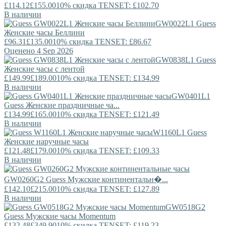
£114.12
£155.00
10% скидка TENSET: £102.70
В наличии
GW0022L1
Guess
Женские часы Беллини
£96.31
£135.00
10% скидка TENSET: £86.67
Оценено 4 Sep 2026
GW0838L1
Guess
Женские часы с лентой
£149.99
£189.00
10% скидка TENSET: £134.99
В наличии
GW0401L1
Guess
Женские праздничные ча...
£134.99
£165.00
10% скидка TENSET: £121.49
В наличии
W1160L1
Guess
Женские наручные часы
£121.48
£179.00
10% скидка TENSET: £109.33
В наличии
GW0260G2
Guess
Мужские континентальн�...
£142.10
£215.00
10% скидка TENSET: £127.89
В наличии
GW0518G2
Guess
Мужские часы Momentum
£132.48
£349.90
10% скидка TENSET: £119.23