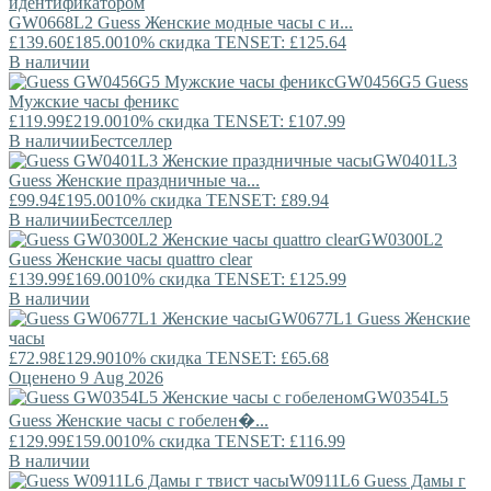
GW0668L2
Guess
Женские модные часы с и...
£139.60
£185.00
10% скидка TENSET: £125.64
В наличии
GW0456G5
Guess
Мужские часы феникс
£119.99
£219.00
10% скидка TENSET: £107.99
В наличии
Бестселлер
GW0401L3
Guess
Женские праздничные ча...
£99.94
£195.00
10% скидка TENSET: £89.94
В наличии
Бестселлер
GW0300L2
Guess
Женские часы quattro clear
£139.99
£169.00
10% скидка TENSET: £125.99
В наличии
GW0677L1
Guess
Женские
часы
£72.98
£129.90
10% скидка TENSET: £65.68
Оценено 9 Aug 2026
GW0354L5
Guess
Женские часы с гобелен�...
£129.99
£159.00
10% скидка TENSET: £116.99
В наличии
W0911L6
Guess
Дамы г