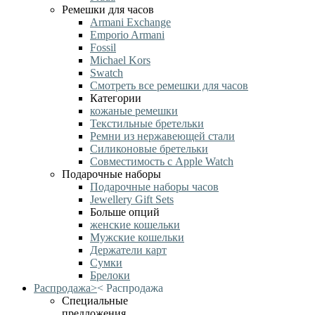
Ремешки для часов
Armani Exchange
Emporio Armani
Fossil
Michael Kors
Swatch
Смотреть все ремешки для часов
Категории
кожаные ремешки
Текстильные бретельки
Ремни из нержавеющей стали
Силиконовые бретельки
Совместимость с Apple Watch
Подарочные наборы
Подарочные наборы часов
Jewellery Gift Sets
Больше опций
женские кошельки
Мужские кошельки
Держатели карт
Сумки
Брелоки
Распродажа
>
<
Распродажа
Специальные
предложения