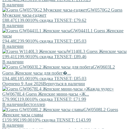
В наличии
GW0570G2
Guess
Мужские часы-гаджет
£88.47
£139.00
10% скидка TENSET: £79.62
В наличии
GW0441L1
Guess
Женские
часы
£94.48
£239.90
10% скидка TENSET: £85.03
В наличии
W1140L3
Guess
Женские часы
£99.41
£199.90
10% скидка TENSET: £89.46
В наличии
GW0603L2
Guess
Женские часы для побег�...
£94.48
£185.00
10% скидка TENSET: £85.03
Оценено 9 Aug 2026
Вернуться в наличии
GW0678L4
Guess
Женские мини-часы «Ж...
£79.99
£119.00
10% скидка TENSET: £71.99
В наличии
Бестселлер
GW0508L2
Guess
Женские часы славы
£159.99
£199.00
10% скидка TENSET: £143.99
В наличии