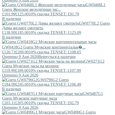
Оценено 9 Aug 2026
GW0468L1
Guess
Женские мелодичные час...
£101.99
£125.00
10% скидка TENSET: £91.79
В наличии
GW0770L2
Guess
Дамы желают смотреть
£138.99
£185.00
10% скидка TENSET: £125.09
В наличии
GW0418G2
Guess
Мужские континентальн�...
£120.73
£269.00
10% скидка TENSET: £108.65
Оценено 9 Aug 2026
Вернуться в наличии
GW0271G2
Guess
Мужские часы на молнии
£119.99
£189.00
10% скидка TENSET: £107.99
Оценено 9 Aug 2026
GW0796G2
Guess
£184.99
£245.00
10% скидка TENSET: £166.49
В наличии
GW0487G1
Guess
Мужские наручные часы
£103.11
£205.00
10% скидка TENSET: £92.79
Оценено 9 Aug 2026
GW0490G1
Guess