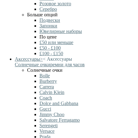
Розовое золото
Серебро
Больше опций
Подвески
Запонки
Ювелирные наборы
По цене
£50 или меньше
£50 - £100
£100 - £150
Аксессуары
>
<
Аксессуары
Солнечные очки
ремни для часов
Солнечные очки
Bolle
Burberry
Carrera
Calvin Klein
Coach
Dolce and Gabbana
Gucci
Jimmy Choo
Salvatore Ferragamo
Serengeti
Versace
Prada