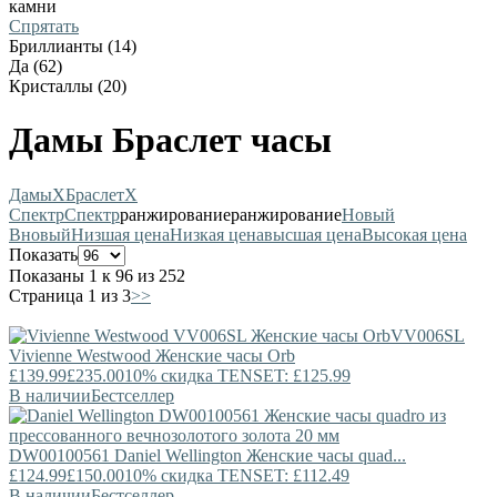
камни
Спрятать
Бриллианты (14)
Да (62)
Кристаллы (20)
Дамы Браслет часы
Дамы
X
Браслет
X
Спектр
Спектр
ранжирование
ранжирование
Новый
В
новый
Низшая цена
Низкая цена
высшая цена
Высокая цена
Показать
Показаны 1 к 96 из 252
Страница 1 из 3
>>
VV006SL
Vivienne Westwood
Женские часы Orb
£139.99
£235.00
10% скидка TENSET: £125.99
В наличии
Бестселлер
DW00100561
Daniel Wellington
Женские часы quad...
£124.99
£150.00
10% скидка TENSET: £112.49
В наличии
Бестселлер