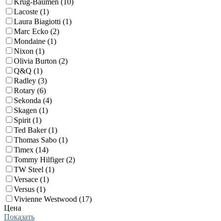
Krug-Baumen (10)
Lacoste (1)
Laura Biagiotti (1)
Marc Ecko (2)
Mondaine (1)
Nixon (1)
Olivia Burton (2)
Q&Q (1)
Radley (3)
Rotary (6)
Sekonda (4)
Skagen (1)
Spirit (1)
Ted Baker (1)
Thomas Sabo (1)
Timex (14)
Tommy Hilfiger (2)
TW Steel (1)
Versace (1)
Versus (1)
Vivienne Westwood (17)
Цена
Показать