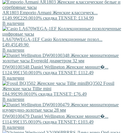
AR1803
Emporio Armani
Женские классическ...
£149.99
£229.00
10% скидка TENSET: £134.99
В наличии
LA670WEGA-1EF
Casio
Коллекционные позол...
£49.45
£49.90
В наличии
DW00100348
Daniel Wellington
Женские миниат�...
£124.99
£150.00
10% скидка TENSET: £112.49
В наличии
BQ3502
Fossil
Женские часы Tillie mini
£84.99
£99.00
10% скидка TENSET: £76.49
В наличии
DW00100479
Daniel Wellington
Женские миниат�...
£114.99
£135.00
10% скидка TENSET: £103.49
В наличии