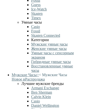
Fossil
Guess
Ice-Watch
Skagen
Timex
Умные часы
Casio
Fossil
Skagen Connected
Категории
Мужские умные часы
Женские умные часы
Умные часы с сенсорным
экраном
Гибридные умные часы
Восстановленные умные
часы
Мужские Часы
>
<
Мужские Часы
Новое в
Распродажа
Лучшие мужские бренды
Armani Exchange
Ben Sherman
Calvin Klein
Casio
Daniel Wellington