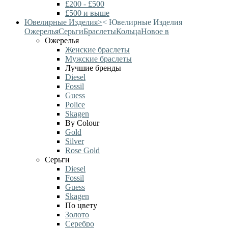
£200 - £500
£500 и выше
Ювелирные Изделия
>
<
Ювелирные Изделия
Ожерелья
Серьги
Браслеты
Кольца
Новое в
Ожерелья
Женские браслеты
Мужские браслеты
Лучшие бренды
Diesel
Fossil
Guess
Police
Skagen
By Colour
Gold
Silver
Rose Gold
Серьги
Diesel
Fossil
Guess
Skagen
По цвету
Золото
Серебро