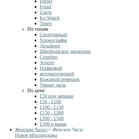
Diesel
Fossil
Guess
Ice-Watch
Timex
По типам
Спортивный
Хронографы
Дизайнер
Швейцарское движение
Серебро
Золото
Цифровой
автоматический
Кожаный ремешок
Умные часы
По цене
£50 или меньше
£50 - £100
£100 - £150
£150 - £200
£200 - £500
£500 и выше
Женские Часы
>
<
Женские Часы
Новое в
Распродажа