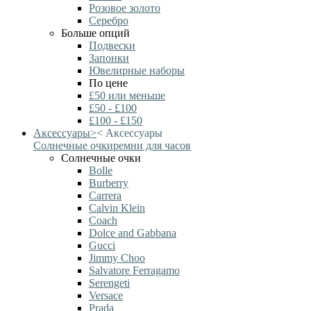
Розовое золото
Серебро
Больше опций
Подвески
Запонки
Ювелирные наборы
По цене
£50 или меньше
£50 - £100
£100 - £150
Аксессуары
>
<
Аксессуары
Солнечные очки
ремни для часов
Солнечные очки
Bolle
Burberry
Carrera
Calvin Klein
Coach
Dolce and Gabbana
Gucci
Jimmy Choo
Salvatore Ferragamo
Serengeti
Versace
Prada