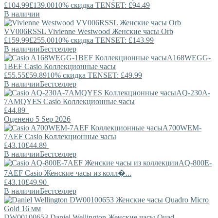
£104.99
£139.00
10% скидка TENSET: £94.49
В наличии
VV006RSSL
Vivienne Westwood
Женские часы Orb
£159.99
£255.00
10% скидка TENSET: £143.99
В наличии
Бестселлер
A168WEGG-
1BEF
Casio
Коллекционные часы
£55.55
£59.89
10% скидка TENSET: £49.99
В наличии
Бестселлер
AQ-230A-
7AMQYES
Casio
Коллекционные часы
£44.89
Оценено 5 Sep 2026
A700WEM-
7AEF
Casio
Коллекционные часы
£43.10
£44.89
В наличии
Бестселлер
AQ-800E-
7AEF
Casio
Женские часы из колл�...
£43.10
£49.90
В наличии
Бестселлер
DW00100653
Daniel Wellington
Женские часы Quad...