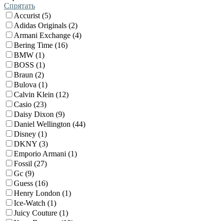
Спрятать
Accurist (5)
Adidas Originals (2)
Armani Exchange (4)
Bering Time (16)
BMW (1)
BOSS (1)
Braun (2)
Bulova (1)
Calvin Klein (12)
Casio (23)
Daisy Dixon (9)
Daniel Wellington (44)
Disney (1)
DKNY (3)
Emporio Armani (1)
Fossil (27)
Gc (9)
Guess (16)
Henry London (1)
Ice-Watch (1)
Juicy Couture (1)