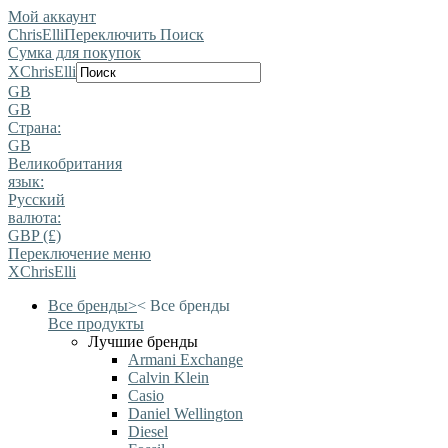
Мой аккаунт
ChrisElli
Переключить Поиск
Сумка для покупок
X
ChrisElli
GB
GB
Страна:
GB
Великобритания
язык:
Pусский
валюта:
GBP (£)
Переключение меню
X
ChrisElli
Все бренды
>
<
Все бренды
Все продукты
Лучшие бренды
Armani Exchange
Calvin Klein
Casio
Daniel Wellington
Diesel