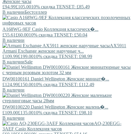
Женские часы
£94.99
£105.00
10% скидка TENSET: £85.49
В наличии
Бестселлер
A168WG-9EF
Casio
Коллекция классическ�...
£55.61
£60.00
10% скидка TENSET: £50.04
В наличии
AX5911
Armani Exchange
женские наручные ч...
£109.99
£199.00
10% скидка TENSET: £98.99
В наличии
Sale
DW00100161
Daniel Wellington
Женские миниат�...
£124.99
£150.00
10% скидка TENSET: £112.49
В наличии
DW00100220
Daniel Wellington
Женские малень�...
£109.00
£135.00
10% скидка TENSET: £98.10
В наличии
AQ-230EGG-
3AEF
Casio
Коллекция часов