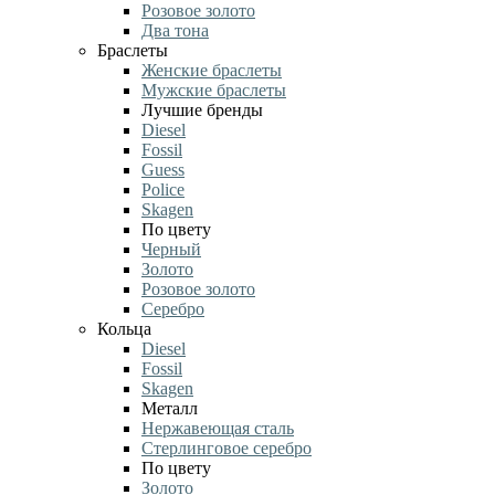
Розовое золото
Два тона
Браслеты
Женские браслеты
Мужские браслеты
Лучшие бренды
Diesel
Fossil
Guess
Police
Skagen
По цвету
Черный
Золото
Розовое золото
Серебро
Кольца
Diesel
Fossil
Skagen
Металл
Нержавеющая сталь
Стерлинговое серебро
По цвету
Золото