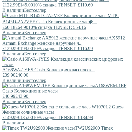
£122.99
£145.00
10% скидка TENSET: £110.69
В наличии
Бестселлер
MTP-
B145D-2A2VEF
Casio
Коллекционные час�...
£60.18
£64.90
10% скидка TENSET: £54.16
В наличии
Бестселлер
AX5912
Armani Exchange
женские наручные ч...
£129.99
£199.00
10% скидка TENSET: £116.99
В наличии
Бестселлер
A168WA-1YES
Casio
Коллекция классическ...
£39.90
£40.00
В наличии
Бестселлер
A168WEM-1EF
Casio
Коллекционные часы
£40.99
£43.90
В наличии
Бестселлер
W1070L2
Guess
Женские солнечные часы
£149.99
£185.00
10% скидка TENSET: £134.99
В наличии
TW2U92900
Timex