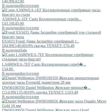
£40.99
£43.90
В наличии
Бестселлер
A500WEA-1EF
Casio
Коллекционные серебр...
£43.10
£45.00
В наличии
Бестселлер
ES3433
Fossil
Дамы Jacqueline серебряный т...
£84.99
£149.00
10% скидка TENSET: £76.49
В наличии
Sale
LA680WEA-7EF
Casio
Коллекционные сереб�...
£34.89
В наличии
Бестселлер
DW00100350
Daniel Wellington
Женские миниат�...
£114.99
£135.00
10% скидка TENSET: £103.49
В наличии
Бестселлер
DW00100656
Daniel Wellington
Женские часы Quad...