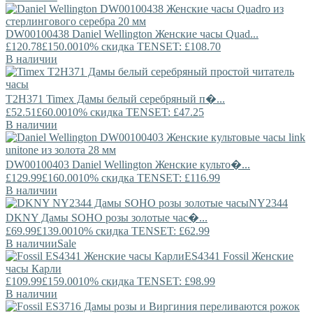
DW00100438
Daniel Wellington
Женские часы Quad...
£120.78
£150.00
10% скидка TENSET: £108.70
В наличии
T2H371
Timex
Дамы белый серебряный п�...
£52.51
£60.00
10% скидка TENSET: £47.25
В наличии
DW00100403
Daniel Wellington
Женские культо�...
£129.99
£160.00
10% скидка TENSET: £116.99
В наличии
NY2344
DKNY
Дамы SOHO розы золотые час�...
£69.99
£139.00
10% скидка TENSET: £62.99
В наличии
Sale
ES4341
Fossil
Женские
часы Карли
£109.99
£159.00
10% скидка TENSET: £98.99
В наличии