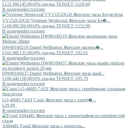
£122.99
£145.00
10% скидка TENSET: £110.69
В наличии
Бестселлер
VV152GDGD
Vivienne Westwood
Женские часы Бл�...
£169.99
£300.00
10% скидка TENSET: £152.99
В наличии
Бестселлер
DW00100219
Daniel Wellington
Женские малень�...
£102.90
£135.00
10% скидка TENSET: £92.61
В наличии
Бестселлер
DW00100437
Daniel Wellington
Женские часы quad...
£106.44
£150.00
10% скидка TENSET: £95.79
В наличии
Бестселлер
LQ-400D-7AEF
Casio
Женские часы с сереб�...
£29.99
В наличии
Бестселлер
AM4481
Fossil
Женские часы с хроногра...