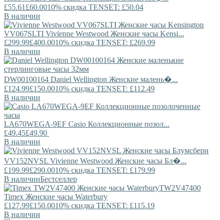
£55.61
£60.00
10% скидка TENSET: £50.04
В наличии
VV067SLTI
Vivienne Westwood
Женские часы Kensi...
£299.99
£400.00
10% скидка TENSET: £269.99
В наличии
DW00100164
Daniel Wellington
Женские малень�...
£124.99
£150.00
10% скидка TENSET: £112.49
В наличии
LA670WEGA-9EF
Casio
Коллекционные позол...
£49.45
£49.90
В наличии
VV152NVSL
Vivienne Westwood
Женские часы Бл�...
£199.99
£290.00
10% скидка TENSET: £179.99
В наличии
Бестселлер
TW2V47400
Timex
Женские часы Waterbury
£127.99
£150.00
10% скидка TENSET: £115.19
В наличии