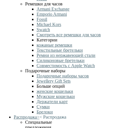
Ремешки для часов
Armani Exchange
Emporio Armani
Fossil
Michael Kors
Swatch
Смотреть все ремешки для часов
Категории
кожаные ремешки
Текстильные бретельки
Ремни из нержавеющей стали
Силиконовые бретельки
Совместимость с Apple Watch
Подарочные наборы
Подарочные наборы часов
Jewellery Gift Sets
Больше опций
женские кошельки
Мужские кошельки
Держатели карт
Сумки
Брелоки
Распродажа
>
<
Распродажа
Специальные
предложения