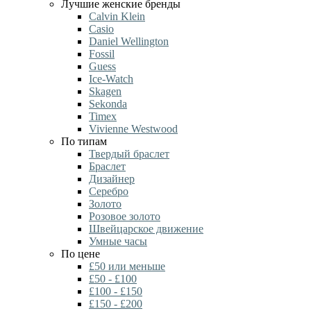
Лучшие женские бренды
Calvin Klein
Casio
Daniel Wellington
Fossil
Guess
Ice-Watch
Skagen
Sekonda
Timex
Vivienne Westwood
По типам
Твердый браслет
Браслет
Дизайнер
Серебро
Золото
Розовое золото
Швейцарское движение
Умные часы
По цене
£50 или меньше
£50 - £100
£100 - £150
£150 - £200