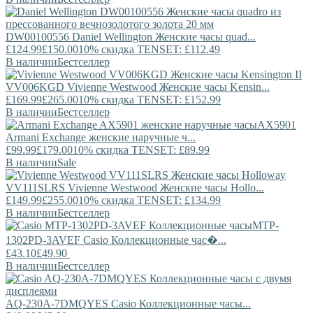
DW00100556
Daniel Wellington
Женские часы quad...
£124.99
£150.00
10% скидка TENSET: £112.49
В наличии
Бестселлер
VV006KGD
Vivienne Westwood
Женские часы Kensin...
£169.99
£265.00
10% скидка TENSET: £152.99
В наличии
Бестселлер
AX5901
Armani Exchange
женские наручные ч...
£99.99
£179.00
10% скидка TENSET: £89.99
В наличии
Sale
VV111SLRS
Vivienne Westwood
Женские часы Hollo...
£149.99
£255.00
10% скидка TENSET: £134.99
В наличии
Бестселлер
MTP-
1302PD-3AVEF
Casio
Коллекционные час�...
£43.10
£49.90
В наличии
Бестселлер
AQ-230A-7DMQYES
Casio
Коллекционные часы...