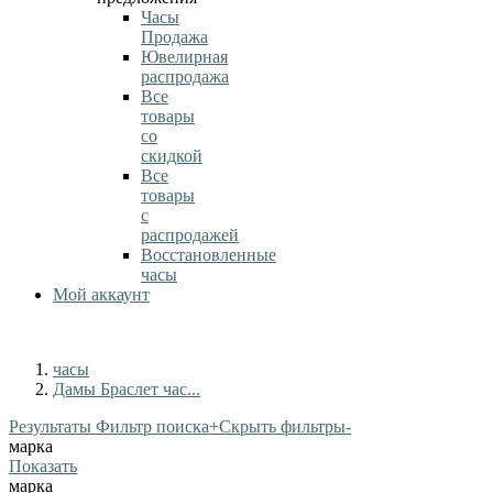
Часы
Продажа
Ювелирная
распродажа
Все
товары
со
скидкой
Все
товары
с
распродажей
Восстановленные
часы
Мой аккаунт
часы
Дамы Браслет час...
Результаты Фильтр поиска
+
Скрыть фильтры
-
марка
Показать
марка