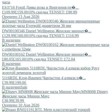
ES3716
Fossil
Дамы розы и Виргиния пе�...
£109.99
£159.00
10% скидка TENSET: £98.99
Оценено 13 Aug 2026
DW00100346
Daniel Wellington
Женские миниат�...
£129.99
£160.00
10% скидка TENSET: £116.99
В наличии
DW00100162
Daniel Wellington
Женские миниат�...
£80.05
£165.00
10% скидка TENSET: £72.04
В наличии
5116RDL
Krug-Baumen
Чарльстон 4 алмаза н�...
£39.99
£199.00
В наличии
Sale
MN8008
Disney
Женские часы Минни Маус
£38.99
£39.99
Оценено 10 Aug 2026