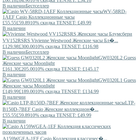
£60.18
£64.90
10% скидка TENSET: £54.16
В наличии
Бестселлер
WV-58RD-
1AEF
Casio
Коллекционные часы
£55.55
£59.89
10% скидка TENSET: £49.99
В наличии
VV152RSRS
Vivienne Westwood
Женские часы Бл�...
£129.98
£300.00
10% скидка TENSET: £116.98
В наличии
Бестселлер
GW0320L2
Guess
Женские часы Moonlight
£161.30
£205.00
10% скидка TENSET: £145.17
В наличии
GW0320L1
Guess
Женские часы Moonlight
£149.99
£189.00
10% скидка TENSET: £134.99
В наличии
LTP-
B150D-7BEF
Casio
Женские коллекцион�...
£55.55
£59.89
10% скидка TENSET: £49.99
В наличии
A159WGEA-1EF
Casio
Коллекция классичес�...