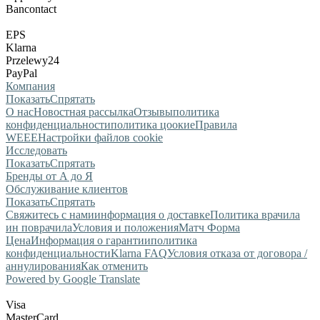
Bancontact
EPS
Klarna
Przelewy24
PayPal
Компания
Показать
Спрятать
О нас
Новостная рассылка
Отзывы
политика
конфиденциальности
политика цоокие
Правила
WEEE
Настройки файлов cookie
Исследовать
Показать
Спрятать
Бренды от А до Я
Обслуживание клиентов
Показать
Спрятать
Свяжитесь с нами
информация о доставке
Политика врачила
ин поврачила
Условия и положения
Матч Форма
Цена
Информация о гарантии
политика
конфиденциальности
Klarna FAQ
Условия отказа от договора /
аннулирования
Как отменить
Powered by Google Translate
Visa
MasterCard