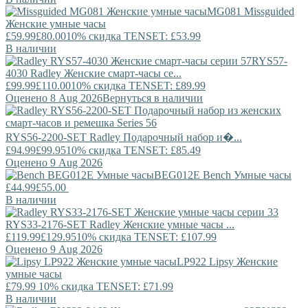
MG081
Missguided
Женские умные часы
£59.99
£80.00
10% скидка TENSET: £53.99
В наличии
RYS57-
4030
Radley
Женские смарт-часы се...
£99.99
£110.00
10% скидка TENSET: £89.99
Оценено 8 Aug 2026
Вернуться в наличии
RYS56-2200-SET
Radley
Подарочный набор и�...
£94.99
£99.95
10% скидка TENSET: £85.49
Оценено 9 Aug 2026
BEG012E
Bench
Умные часы
£44.99
£55.00
В наличии
RYS33-2176-SET
Radley
Женские умные часы ...
£119.99
£129.95
10% скидка TENSET: £107.99
Оценено 9 Aug 2026
LP922
Lipsy
Женские
умные часы
£79.99
10% скидка TENSET: £71.99
В наличии