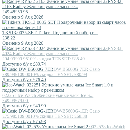
RYS32-
2163
Radley
Женские умные часы се...
£49.48
£59.95
Оценено 9 Aug 2026
TKS13-0035-SET
Tikkers
Подарочный набор и...
£38.22
Оценено 9 Aug 2026
RYS33-
4024
Radley
Женские умные часы се...
£94.99
£99.95
10% скидка TENSET: £85.49
Доступно б/у с £80.74
DW-B5600G-7ER
Casio
£89.99
£109.00
10% скидка TENSET: £80.99
Доступно б/у с £76.49
022251
Ice-Watch
Женские умные часы Ice S...
£49.99
£79.00
Доступно б/у с £49.99
DW-B5600G-1ER
Casio
£75.98
£109.00
10% скидка TENSET: £68.38
Доступно б/у с £75.98
022538
Ice-Watch