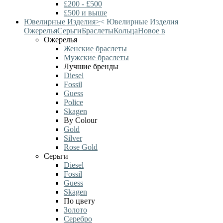
£200 - £500
£500 и выше
Ювелирные Изделия
>
<
Ювелирные Изделия
Ожерелья
Серьги
Браслеты
Кольца
Новое в
Ожерелья
Женские браслеты
Мужские браслеты
Лучшие бренды
Diesel
Fossil
Guess
Police
Skagen
By Colour
Gold
Silver
Rose Gold
Серьги
Diesel
Fossil
Guess
Skagen
По цвету
Золото
Серебро