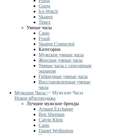
Fossil
Guess
Ice-Watch
Skagen
Timex
Умные часы
Casio
Fossil
Skagen Connected
Категории
Мужские умные часы
Женские умные часы
Умные часы с сенсорным
экраном
Гибридные умные часы
Восстановленные умные
часы
Мужские Часы
>
<
Мужские Часы
Новое в
Распродажа
Лучшие мужские бренды
Armani Exchange
Ben Sherman
Calvin Klein
Casio
Daniel Wellington