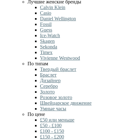
Лучшие женские бренды
Calvin Klein
Casio
Daniel Wellington
Fossil
Guess
Ice-Watch
Skagen
Sekonda
Timex
Vivienne Westwood
По типам
Твердый браслет
Браслет
Дизайнер
Серебро
Золото
Розовое золото
Швейцарское движение
Умные часы
По цене
£50 или меньше
£50 - £100
£100 - £150
£150 - £200