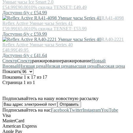
Умные часы Ice Smart 2.0
£54.99
£90.00
10% скидка TENSET: £49.49
Доступно б/у с £54.99
RA41-4098
Reflex Active
Умные часы Series 41
£59.99
£65.00
10% скидка TENSET: £53.99
Доступно б/у с £59.99
RA40-2221
Reflex Active
Умные часы Series 40
£48.99
£49.95
Доступно б/у с £41.64
Спектр
Спектр
ранжирование
ранжирование
Новый
В
новый
Низшая цена
Низкая цена
высшая цена
Высокая цена
Показать
Показаны 1 к 17 из 17
Страница 1 из 1
Подписывайтесь на нашу новостную рассылку
Подписывайтесь на нас
Facebook
Twitter
Instagram
YouTube
Visa
MasterCard
American Express
Apple Pay