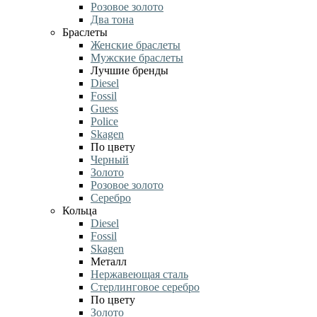
Розовое золото
Два тона
Браслеты
Женские браслеты
Мужские браслеты
Лучшие бренды
Diesel
Fossil
Guess
Police
Skagen
По цвету
Черный
Золото
Розовое золото
Серебро
Кольца
Diesel
Fossil
Skagen
Металл
Нержавеющая сталь
Стерлинговое серебро
По цвету
Золото