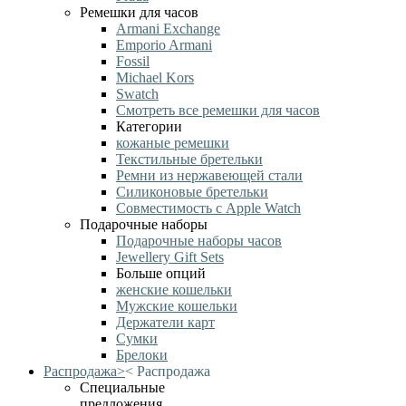
Ремешки для часов
Armani Exchange
Emporio Armani
Fossil
Michael Kors
Swatch
Смотреть все ремешки для часов
Категории
кожаные ремешки
Текстильные бретельки
Ремни из нержавеющей стали
Силиконовые бретельки
Совместимость с Apple Watch
Подарочные наборы
Подарочные наборы часов
Jewellery Gift Sets
Больше опций
женские кошельки
Мужские кошельки
Держатели карт
Сумки
Брелоки
Распродажа
>
<
Распродажа
Специальные
предложения