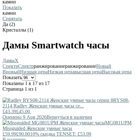
камни
Показать
камни
Спрятать
Да (2)
Кристаллы (1)
Дамы Smartwatch часы
Дамы
X
Спектр
Спектр
ранжирование
ранжирование
Новый
В
новый
Низшая цена
Низкая цена
высшая цена
Высокая цена
Показать
Показаны 1 к 17 из 17
Страница 1 из 1
RYS08-
2114
Radley
Женские умные часы се...
£43.39
£45.00
Оценено 9 Aug 2026
Вернуться в наличии
MG081UPM
Missguided
Женские умные часы
£59.99
£90.00
10% скидка TENSET: £53.99
В наличии