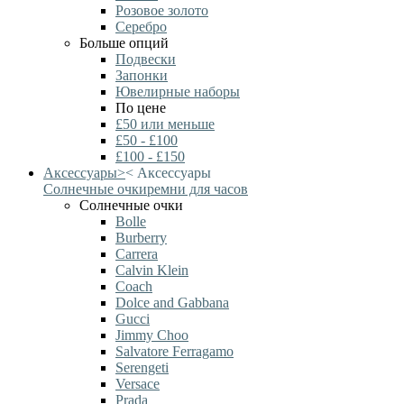
Розовое золото
Серебро
Больше опций
Подвески
Запонки
Ювелирные наборы
По цене
£50 или меньше
£50 - £100
£100 - £150
Аксессуары
>
<
Аксессуары
Солнечные очки
ремни для часов
Солнечные очки
Bolle
Burberry
Carrera
Calvin Klein
Coach
Dolce and Gabbana
Gucci
Jimmy Choo
Salvatore Ferragamo
Serengeti
Versace
Prada