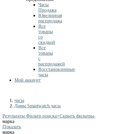
Часы
Продажа
Ювелирная
распродажа
Все
товары
со
скидкой
Все
товары
с
распродажей
Восстановленные
часы
Мой аккаунт
часы
Дамы Smartwatch часы
Результаты Фильтр поиска
+
Скрыть фильтры
-
марка
Показать
марка