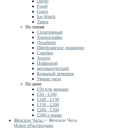
Diesel
Fossil
Guess
Ice-Watch
Timex
По типам
Спортивный
Хронографы
Дизайнер
Швейцарское движение
Серебро
Золото
Цифровой
автоматический
Кожаный ремешок
Умные часы
По цене
£50 или меньше
£50 - £100
£100 - £150
£150 - £200
£200 - £500
£500 и выше
Женские Часы
>
<
Женские Часы
Новое в
Распродажа