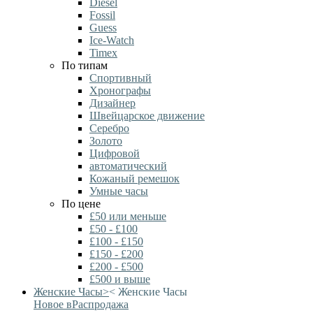
Diesel
Fossil
Guess
Ice-Watch
Timex
По типам
Спортивный
Хронографы
Дизайнер
Швейцарское движение
Серебро
Золото
Цифровой
автоматический
Кожаный ремешок
Умные часы
По цене
£50 или меньше
£50 - £100
£100 - £150
£150 - £200
£200 - £500
£500 и выше
Женские Часы
>
<
Женские Часы
Новое в
Распродажа