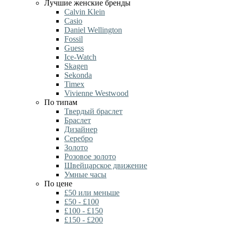
Лучшие женские бренды
Calvin Klein
Casio
Daniel Wellington
Fossil
Guess
Ice-Watch
Skagen
Sekonda
Timex
Vivienne Westwood
По типам
Твердый браслет
Браслет
Дизайнер
Серебро
Золото
Розовое золото
Швейцарское движение
Умные часы
По цене
£50 или меньше
£50 - £100
£100 - £150
£150 - £200