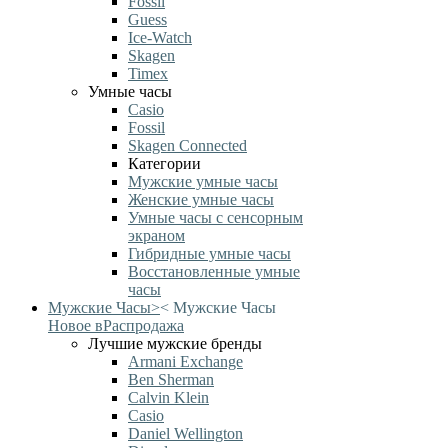
Fossil
Guess
Ice-Watch
Skagen
Timex
Умные часы
Casio
Fossil
Skagen Connected
Категории
Мужские умные часы
Женские умные часы
Умные часы с сенсорным
экраном
Гибридные умные часы
Восстановленные умные
часы
Мужские Часы
>
<
Мужские Часы
Новое в
Распродажа
Лучшие мужские бренды
Armani Exchange
Ben Sherman
Calvin Klein
Casio
Daniel Wellington