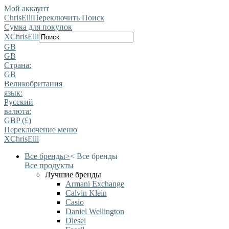
Мой аккаунт
ChrisElli
Переключить Поиск
Сумка для покупок
X
ChrisElli
GB
GB
Страна:
GB
Великобритания
язык:
Pусский
валюта:
GBP (£)
Переключение меню
X
ChrisElli
Все бренды
>
<
Все бренды
Все продукты
Лучшие бренды
Armani Exchange
Calvin Klein
Casio
Daniel Wellington
Diesel