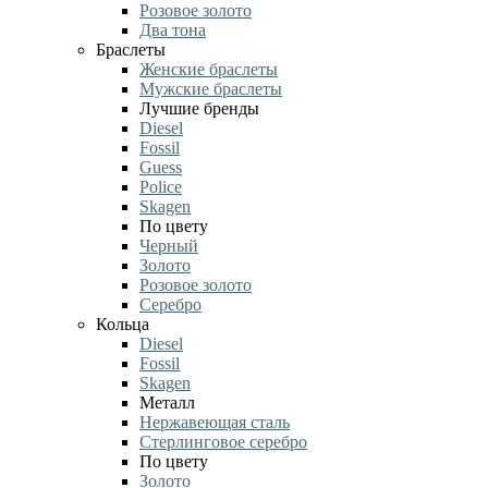
Розовое золото
Два тона
Браслеты
Женские браслеты
Мужские браслеты
Лучшие бренды
Diesel
Fossil
Guess
Police
Skagen
По цвету
Черный
Золото
Розовое золото
Серебро
Кольца
Diesel
Fossil
Skagen
Металл
Нержавеющая сталь
Стерлинговое серебро
По цвету
Золото