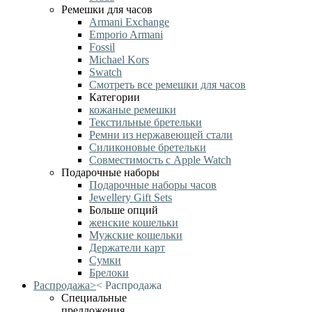
Ремешки для часов
Armani Exchange
Emporio Armani
Fossil
Michael Kors
Swatch
Смотреть все ремешки для часов
Категории
кожаные ремешки
Текстильные бретельки
Ремни из нержавеющей стали
Силиконовые бретельки
Совместимость с Apple Watch
Подарочные наборы
Подарочные наборы часов
Jewellery Gift Sets
Больше опций
женские кошельки
Мужские кошельки
Держатели карт
Сумки
Брелоки
Распродажа
>
<
Распродажа
Специальные
предложения