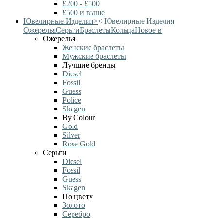
£200 - £500
£500 и выше
Ювелирные Изделия
>
<
Ювелирные Изделия
Ожерелья
Серьги
Браслеты
Кольца
Новое в
Ожерелья
Женские браслеты
Мужские браслеты
Лучшие бренды
Diesel
Fossil
Guess
Police
Skagen
By Colour
Gold
Silver
Rose Gold
Серьги
Diesel
Fossil
Guess
Skagen
По цвету
Золото
Серебро