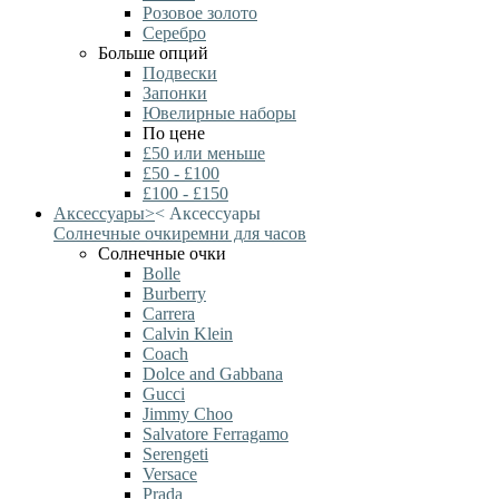
Розовое золото
Серебро
Больше опций
Подвески
Запонки
Ювелирные наборы
По цене
£50 или меньше
£50 - £100
£100 - £150
Аксессуары
>
<
Аксессуары
Солнечные очки
ремни для часов
Солнечные очки
Bolle
Burberry
Carrera
Calvin Klein
Coach
Dolce and Gabbana
Gucci
Jimmy Choo
Salvatore Ferragamo
Serengeti
Versace
Prada