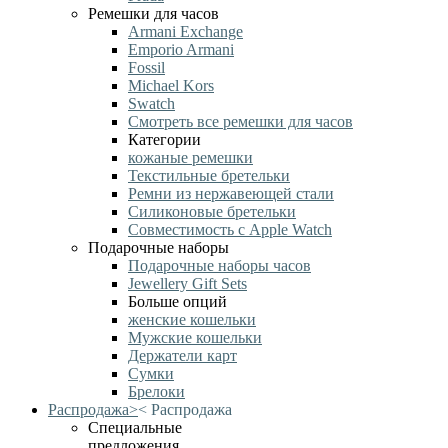
Ремешки для часов
Armani Exchange
Emporio Armani
Fossil
Michael Kors
Swatch
Смотреть все ремешки для часов
Категории
кожаные ремешки
Текстильные бретельки
Ремни из нержавеющей стали
Силиконовые бретельки
Совместимость с Apple Watch
Подарочные наборы
Подарочные наборы часов
Jewellery Gift Sets
Больше опций
женские кошельки
Мужские кошельки
Держатели карт
Сумки
Брелоки
Распродажа
>
<
Распродажа
Специальные
предложения