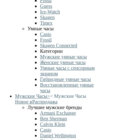
Fossil
Guess
Ice-Watch
Skagen
Timex
Умные часы
Casio
Fossil
Skagen Connected
Категории
Мужские умные часы
Женские умные часы
Умные часы с сенсорным
экраном
Гибридные умные часы
Восстановленные умные
часы
Мужские Часы
>
<
Мужские Часы
Новое в
Распродажа
Лучшие мужские бренды
Armani Exchange
Ben Sherman
Calvin Klein
Casio
Daniel Wellington