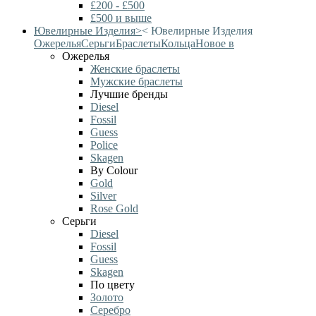
£200 - £500
£500 и выше
Ювелирные Изделия
>
<
Ювелирные Изделия
Ожерелья
Серьги
Браслеты
Кольца
Новое в
Ожерелья
Женские браслеты
Мужские браслеты
Лучшие бренды
Diesel
Fossil
Guess
Police
Skagen
By Colour
Gold
Silver
Rose Gold
Серьги
Diesel
Fossil
Guess
Skagen
По цвету
Золото
Серебро