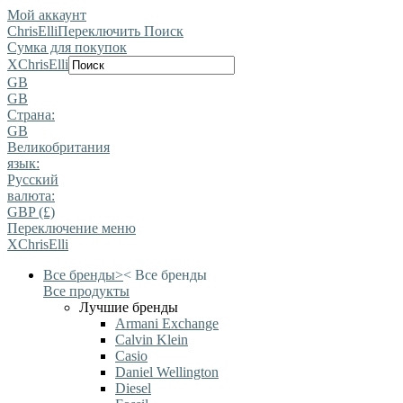
Мой аккаунт
ChrisElli
Переключить Поиск
Сумка для покупок
X
ChrisElli
GB
GB
Страна:
GB
Великобритания
язык:
Pусский
валюта:
GBP (£)
Переключение меню
X
ChrisElli
Все бренды
>
<
Все бренды
Все продукты
Лучшие бренды
Armani Exchange
Calvin Klein
Casio
Daniel Wellington
Diesel