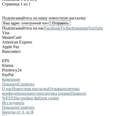
Страница 1 из 1
Подписывайтесь на нашу новостную рассылку
Подписывайтесь на нас
Facebook
Twitter
Instagram
YouTube
Visa
MasterCard
American Express
Apple Pay
Bancontact
EPS
Klarna
Przelewy24
PayPal
Компания
Показать
Спрятать
О нас
Новостная рассылка
Отзывы
политика
конфиденциальности
политика цоокие
Правила
WEEE
Настройки файлов cookie
Исследовать
Показать
Спрятать
Бренды от А до Я