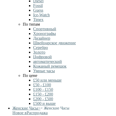
Diesel
Fossil
Guess
Ice-Watch
Timex
По типам
Спортивный
Хронографы
Дизайнер
Швейцарское движение
Серебро
Золото
Цифровой
автоматический
Кожаный ремешок
Умные часы
По цене
£50 или меньше
£50 - £100
£100 - £150
£150 - £200
£200 - £500
£500 и выше
Женские Часы
>
<
Женские Часы
Новое в
Распродажа