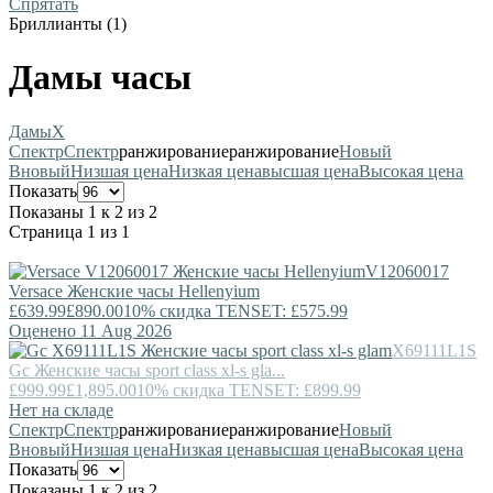
Спрятать
Бриллианты (1)
Дамы часы
Дамы
X
Спектр
Спектр
ранжирование
ранжирование
Новый
В
новый
Низшая цена
Низкая цена
высшая цена
Высокая цена
Показать
Показаны 1 к 2 из 2
Страница 1 из 1
V12060017
Versace
Женские часы Hellenyium
£639.99
£890.00
10% скидка TENSET: £575.99
Оценено 11 Aug 2026
X69111L1S
Gc
Женские часы sport class xl-s gla...
£999.99
£1,895.00
10% скидка TENSET: £899.99
Нет на складе
Спектр
Спектр
ранжирование
ранжирование
Новый
В
новый
Низшая цена
Низкая цена
высшая цена
Высокая цена
Показать
Показаны 1 к 2 из 2