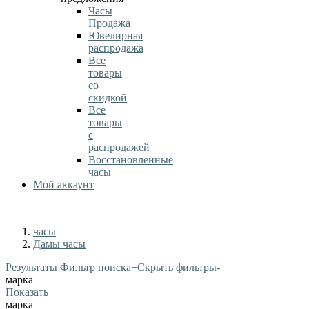
Часы
Продажа
Ювелирная
распродажа
Все
товары
со
скидкой
Все
товары
с
распродажей
Восстановленные
часы
Мой аккаунт
часы
Дамы часы
Результаты Фильтр поиска
+
Скрыть фильтры
-
марка
Показать
марка