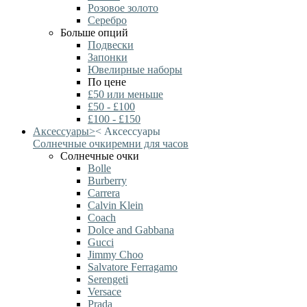
Розовое золото
Серебро
Больше опций
Подвески
Запонки
Ювелирные наборы
По цене
£50 или меньше
£50 - £100
£100 - £150
Аксессуары
>
<
Аксессуары
Солнечные очки
ремни для часов
Солнечные очки
Bolle
Burberry
Carrera
Calvin Klein
Coach
Dolce and Gabbana
Gucci
Jimmy Choo
Salvatore Ferragamo
Serengeti
Versace
Prada