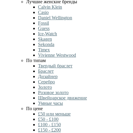
Лучшие женские бренды
Calvin Klein
Casio
Daniel Wellington
Fossil
Guess
Ice-Watch
Skagen
Sekonda
Timex
Vivienne Westwood
По типам
Твердый браслет
Браслет
Дизайнер
Серебро
Золото
Розовое золото
Швейцарское движение
Умные часы
По цене
£50 или меньше
£50 - £100
£100 - £150
£150 - £200