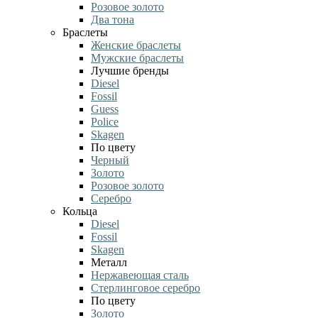
Розовое золото
Два тона
Браслеты
Женские браслеты
Мужские браслеты
Лучшие бренды
Diesel
Fossil
Guess
Police
Skagen
По цвету
Черный
Золото
Розовое золото
Серебро
Кольца
Diesel
Fossil
Skagen
Металл
Нержавеющая сталь
Стерлинговое серебро
По цвету
Золото