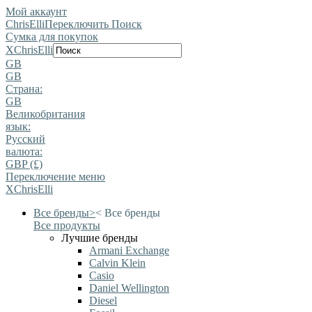
Мой аккаунт
ChrisElli
Переключить Поиск
Сумка для покупок
X
ChrisElli
GB
GB
Страна:
GB
Великобритания
язык:
Pусский
валюта:
GBP (£)
Переключение меню
X
ChrisElli
Все бренды
>
<
Все бренды
Все продукты
Лучшие бренды
Armani Exchange
Calvin Klein
Casio
Daniel Wellington
Diesel