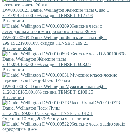
DW00100621
Daniel Wellington
Женские часы Quad...
£139.99
£215.00
10% скидка TENSET: £125.99
В наличии
DW00100209
Daniel Wellington
Женские часы с �...
£99.15
£219.00
10% скидка TENSET: £89.23
В наличии
Sale
DW00100698
Daniel Wellington
Женские часы
£109.99
£169.00
10% скидка TENSET: £98.99
В наличии
DW00100631
Daniel Wellington
Мужские класси�...
£120.28
£165.00
10% скидка TENSET: £108.25
В наличии
DW00100773
Daniel Wellington
Часы Луны
£112.79
£199.00
10% скидка TENSET: £101.51
Оценено 10 Aug 2026
Вернуться в наличии