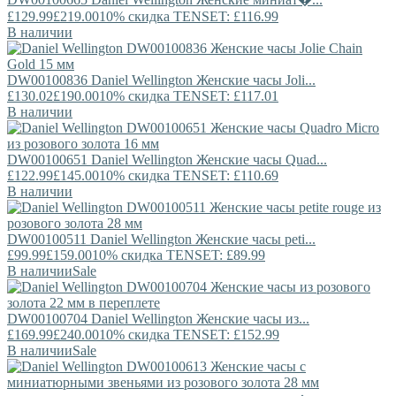
£129.99
£219.00
10% скидка TENSET: £116.99
В наличии
DW00100836
Daniel Wellington
Женские часы Joli...
£130.02
£190.00
10% скидка TENSET: £117.01
В наличии
DW00100651
Daniel Wellington
Женские часы Quad...
£122.99
£145.00
10% скидка TENSET: £110.69
В наличии
DW00100511
Daniel Wellington
Женские часы peti...
£99.99
£159.00
10% скидка TENSET: £89.99
В наличии
Sale
DW00100704
Daniel Wellington
Женские часы из...
£169.99
£240.00
10% скидка TENSET: £152.99
В наличии
Sale