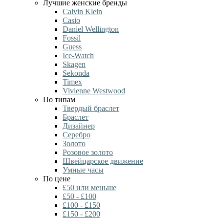
Лучшие женские бренды
Calvin Klein
Casio
Daniel Wellington
Fossil
Guess
Ice-Watch
Skagen
Sekonda
Timex
Vivienne Westwood
По типам
Твердый браслет
Браслет
Дизайнер
Серебро
Золото
Розовое золото
Швейцарское движение
Умные часы
По цене
£50 или меньше
£50 - £100
£100 - £150
£150 - £200