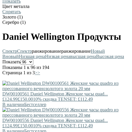
Показать
Цвет металла
Спрятать
Золото (1)
Серебро (1)
Daniel Wellington Продукты
Спектр
Спектр
ранжирование
ранжирование
Новый
В
новый
Низшая цена
Низкая цена
высшая цена
Высокая цена
Показать
Показаны 1 к 96 из 194
Страница 1 из 3
>>
DW00100561
Daniel Wellington
Женские часы quad...
£124.99
£150.00
10% скидка TENSET: £112.49
В наличии
Бестселлер
DW00100556
Daniel Wellington
Женские часы quad...
£124.99
£150.00
10% скидка TENSET: £112.49
В наличии
Бестселлер