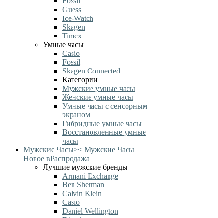
Fossil
Guess
Ice-Watch
Skagen
Timex
Умные часы
Casio
Fossil
Skagen Connected
Категории
Мужские умные часы
Женские умные часы
Умные часы с сенсорным
экраном
Гибридные умные часы
Восстановленные умные
часы
Мужские Часы
>
<
Мужские Часы
Новое в
Распродажа
Лучшие мужские бренды
Armani Exchange
Ben Sherman
Calvin Klein
Casio
Daniel Wellington