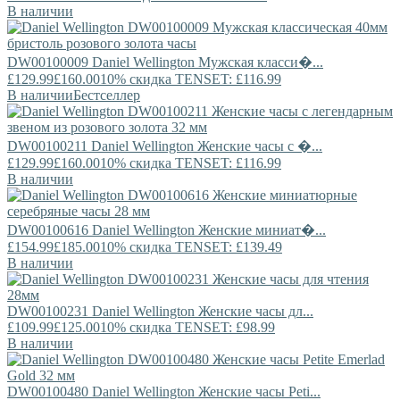
В наличии
DW00100009
Daniel Wellington
Мужская класси�...
£129.99
£160.00
10% скидка TENSET: £116.99
В наличии
Бестселлер
DW00100211
Daniel Wellington
Женские часы с �...
£129.99
£160.00
10% скидка TENSET: £116.99
В наличии
DW00100616
Daniel Wellington
Женские миниат�...
£154.99
£185.00
10% скидка TENSET: £139.49
В наличии
DW00100231
Daniel Wellington
Женские часы дл...
£109.99
£125.00
10% скидка TENSET: £98.99
В наличии
DW00100480
Daniel Wellington
Женские часы Peti...