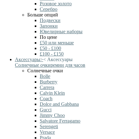
Розовое золото
Серебро
Больше опций
Подвески
Запонки
Ювелирные наборы
По цене
£50 или меньше
£50 - £100
£100 - £150
Аксессуары
>
<
Аксессуары
Солнечные очки
ремни для часов
Солнечные очки
Bolle
Burberry
Carrera
Calvin Klein
Coach
Dolce and Gabbana
Gucci
Jimmy Choo
Salvatore Ferragamo
Serengeti
Versace
Prada