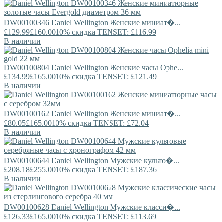
DW00100346
Daniel Wellington
Женские миниат�...
£129.99
£160.00
10% скидка TENSET: £116.99
В наличии
DW00100804
Daniel Wellington
Женские часы Ophe...
£134.99
£165.00
10% скидка TENSET: £121.49
В наличии
DW00100162
Daniel Wellington
Женские миниат�...
£80.05
£165.00
10% скидка TENSET: £72.04
В наличии
DW00100644
Daniel Wellington
Мужские культо�...
£208.18
£255.00
10% скидка TENSET: £187.36
В наличии
DW00100628
Daniel Wellington
Мужские класси�...
£126.33
£165.00
10% скидка TENSET: £113.69