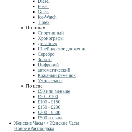
Diesel
Fossil
Guess
Ice-Watch
Timex
По типам
Спортивный
Хронографы
Дизайнер
Швейцарское движение
Серебро
Золото
Цифровой
автоматический
Кожаный ремешок
Умные часы
По цене
£50 или меньше
£50 - £100
£100 - £150
£150 - £200
£200 - £500
£500 и выше
Женские Часы
>
<
Женские Часы
Новое в
Распродажа