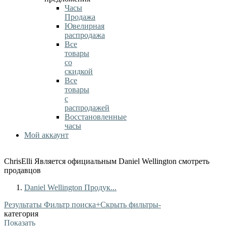
Часы
Продажа
Ювелирная
распродажа
Все
товары
со
скидкой
Все
товары
с
распродажей
Восстановленные
часы
Мой аккаунт
ChrisElli Является официальным Daniel Wellington смотреть
продавцов
Daniel Wellington Продук...
Результаты Фильтр поиска
+
Скрыть фильтры
-
категория
Показать