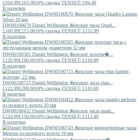
£104.99
£165.00
10% скидка TENSET: £94.49
В наличии
DW00100670
Daniel Wellington
Женские часы Quad...
£169.99
£215.00
10% скидка TENSET: £152.99
В наличии
DW00100565
Daniel Wellington
Женские золоты�...
£129.99
£160.00
10% скидка TENSET: £116.99
В наличии
DW00100715
Daniel Wellington
Женские часы elan...
£122.99
£200.00
10% скидка TENSET: £110.69
В наличии
DW00100432
Daniel Wellington
Женские часы quad...
£124.99
£150.00
10% скидка TENSET: £112.49
В наличии
DW00100743
Daniel Wellington
Женские миниат�...