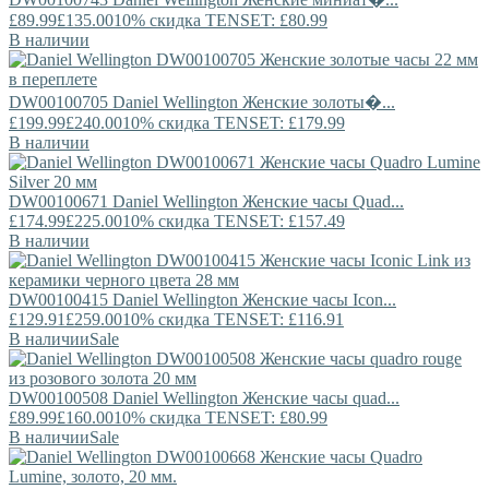
£89.99
£135.00
10% скидка TENSET: £80.99
В наличии
DW00100705
Daniel Wellington
Женские золоты�...
£199.99
£240.00
10% скидка TENSET: £179.99
В наличии
DW00100671
Daniel Wellington
Женские часы Quad...
£174.99
£225.00
10% скидка TENSET: £157.49
В наличии
DW00100415
Daniel Wellington
Женские часы Icon...
£129.91
£259.00
10% скидка TENSET: £116.91
В наличии
Sale
DW00100508
Daniel Wellington
Женские часы quad...
£89.99
£160.00
10% скидка TENSET: £80.99
В наличии
Sale