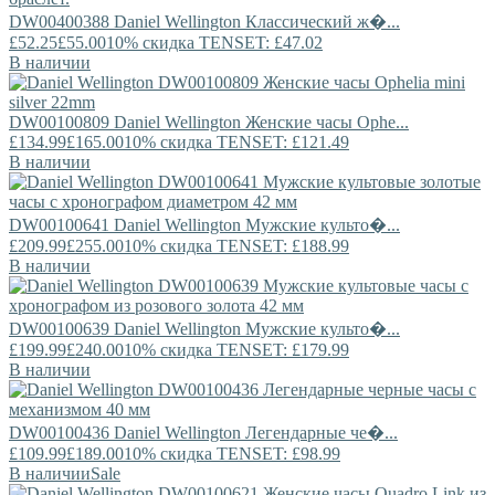
DW00400388
Daniel Wellington
Классический ж�...
£52.25
£55.00
10% скидка TENSET: £47.02
В наличии
DW00100809
Daniel Wellington
Женские часы Ophe...
£134.99
£165.00
10% скидка TENSET: £121.49
В наличии
DW00100641
Daniel Wellington
Мужские культо�...
£209.99
£255.00
10% скидка TENSET: £188.99
В наличии
DW00100639
Daniel Wellington
Мужские культо�...
£199.99
£240.00
10% скидка TENSET: £179.99
В наличии
DW00100436
Daniel Wellington
Легендарные че�...
£109.99
£189.00
10% скидка TENSET: £98.99
В наличии
Sale