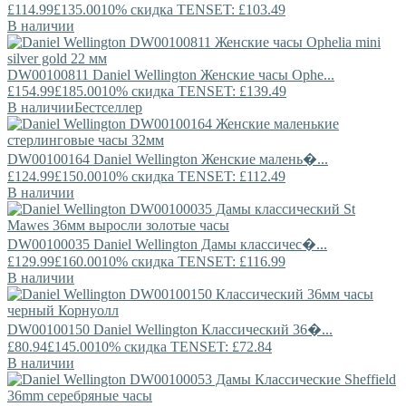
£114.99
£135.00
10% скидка TENSET: £103.49
В наличии
DW00100811
Daniel Wellington
Женские часы Ophe...
£154.99
£185.00
10% скидка TENSET: £139.49
В наличии
Бестселлер
DW00100164
Daniel Wellington
Женские малень�...
£124.99
£150.00
10% скидка TENSET: £112.49
В наличии
DW00100035
Daniel Wellington
Дамы классичес�...
£129.99
£160.00
10% скидка TENSET: £116.99
В наличии
DW00100150
Daniel Wellington
Классический 36�...
£80.94
£145.00
10% скидка TENSET: £72.84
В наличии