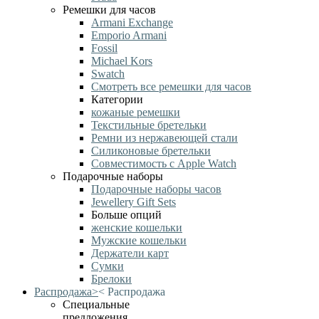
Ремешки для часов
Armani Exchange
Emporio Armani
Fossil
Michael Kors
Swatch
Смотреть все ремешки для часов
Категории
кожаные ремешки
Текстильные бретельки
Ремни из нержавеющей стали
Силиконовые бретельки
Совместимость с Apple Watch
Подарочные наборы
Подарочные наборы часов
Jewellery Gift Sets
Больше опций
женские кошельки
Мужские кошельки
Держатели карт
Сумки
Брелоки
Распродажа
>
<
Распродажа
Специальные
предложения