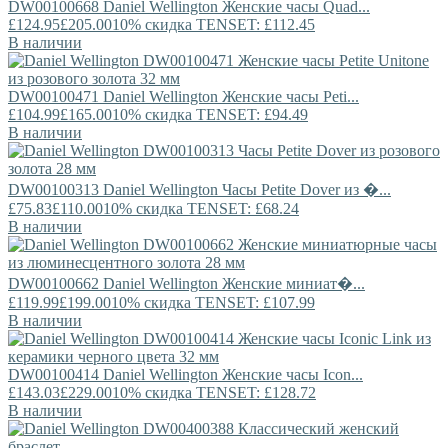
DW00100668
Daniel Wellington
Женские часы Quad...
£124.95
£205.00
10% скидка TENSET: £112.45
В наличии
DW00100471
Daniel Wellington
Женские часы Peti...
£104.99
£165.00
10% скидка TENSET: £94.49
В наличии
DW00100313
Daniel Wellington
Часы Petite Dover из �...
£75.83
£110.00
10% скидка TENSET: £68.24
В наличии
DW00100662
Daniel Wellington
Женские миниат�...
£119.99
£199.00
10% скидка TENSET: £107.99
В наличии
DW00100414
Daniel Wellington
Женские часы Icon...
£143.03
£229.00
10% скидка TENSET: £128.72
В наличии