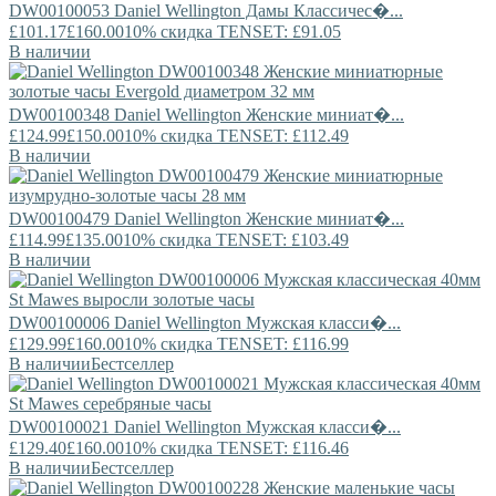
DW00100053
Daniel Wellington
Дамы Классичес�...
£101.17
£160.00
10% скидка TENSET: £91.05
В наличии
DW00100348
Daniel Wellington
Женские миниат�...
£124.99
£150.00
10% скидка TENSET: £112.49
В наличии
DW00100479
Daniel Wellington
Женские миниат�...
£114.99
£135.00
10% скидка TENSET: £103.49
В наличии
DW00100006
Daniel Wellington
Мужская класси�...
£129.99
£160.00
10% скидка TENSET: £116.99
В наличии
Бестселлер
DW00100021
Daniel Wellington
Мужская класси�...
£129.40
£160.00
10% скидка TENSET: £116.46
В наличии
Бестселлер