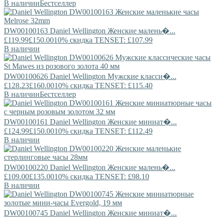
В наличии
Бестселлер
DW00100163
Daniel Wellington
Женские малень�...
£119.99
£150.00
10% скидка TENSET: £107.99
В наличии
DW00100626
Daniel Wellington
Мужские класси�...
£128.23
£160.00
10% скидка TENSET: £115.40
В наличии
Бестселлер
DW00100161
Daniel Wellington
Женские миниат�...
£124.99
£150.00
10% скидка TENSET: £112.49
В наличии
DW00100220
Daniel Wellington
Женские малень�...
£109.00
£135.00
10% скидка TENSET: £98.10
В наличии
DW00100745
Daniel Wellington
Женские миниат�...