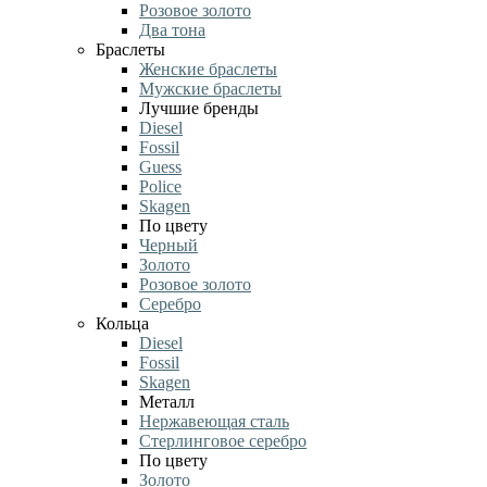
Розовое золото
Два тона
Браслеты
Женские браслеты
Мужские браслеты
Лучшие бренды
Diesel
Fossil
Guess
Police
Skagen
По цвету
Черный
Золото
Розовое золото
Серебро
Кольца
Diesel
Fossil
Skagen
Металл
Нержавеющая сталь
Стерлинговое серебро
По цвету
Золото