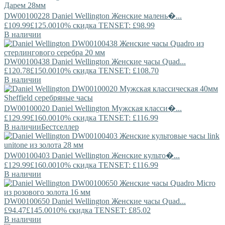
DW00100228
Daniel Wellington
Женские малень�...
£109.99
£125.00
10% скидка TENSET: £98.99
В наличии
DW00100438
Daniel Wellington
Женские часы Quad...
£120.78
£150.00
10% скидка TENSET: £108.70
В наличии
DW00100020
Daniel Wellington
Мужская класси�...
£129.99
£160.00
10% скидка TENSET: £116.99
В наличии
Бестселлер
DW00100403
Daniel Wellington
Женские культо�...
£129.99
£160.00
10% скидка TENSET: £116.99
В наличии
DW00100650
Daniel Wellington
Женские часы Quad...
£94.47
£145.00
10% скидка TENSET: £85.02
В наличии