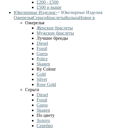
£200 - £500
£500 и выше
Ювелирные Изделия
>
<
Ювелирные Изделия
Ожерелья
Серьги
Браслеты
Кольца
Новое в
Ожерелья
Женские браслеты
Мужские браслеты
Лучшие бренды
Diesel
Fossil
Guess
Police
Skagen
By Colour
Gold
Silver
Rose Gold
Серьги
Diesel
Fossil
Guess
Skagen
По цвету
Золото
Серебро