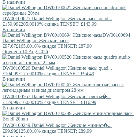
В наличии
DW00100625
Daniel Wellington
Женские часы quad...
£159.99
£205.00
10% скидка TENSET: £143.99
В наличии
DW00100694
Daniel Wellington
Женские часы
£97.67
£165.00
10% скидка TENSET: £87.90
Оценено 10 Aug 2026
DW00100520
Daniel Wellington
Женские часы quad...
£104.99
£175.00
10% скидка TENSET: £94.49
В наличии
DW00100567
Daniel Wellington
Женские золоты�...
£129.99
£160.00
10% скидка TENSET: £116.99
В наличии
DW00100249
Daniel Wellington
Женские миниат�...
£99.99
£125.00
10% скидка TENSET: £89.99
В наличии