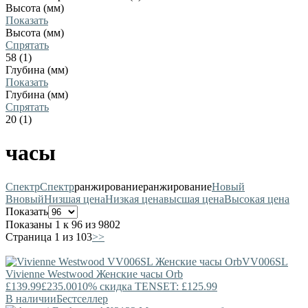
Высота (мм)
Показать
Высота (мм)
Спрятать
58 (1)
Глубина (мм)
Показать
Глубина (мм)
Спрятать
20 (1)
часы
Спектр
Спектр
ранжирование
ранжирование
Новый
В
новый
Низшая цена
Низкая цена
высшая цена
Высокая цена
Показать
Показаны 1 к 96 из 9802
Страница 1 из 103
>>
VV006SL
Vivienne Westwood
Женские часы Orb
£139.99
£235.00
10% скидка TENSET: £125.99
В наличии
Бестселлер