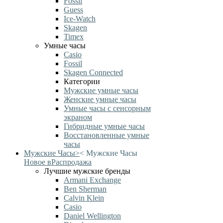
Fossil
Guess
Ice-Watch
Skagen
Timex
Умные часы
Casio
Fossil
Skagen Connected
Категории
Мужские умные часы
Женские умные часы
Умные часы с сенсорным
экраном
Гибридные умные часы
Восстановленные умные
часы
Мужские Часы
>
<
Мужские Часы
Новое в
Распродажа
Лучшие мужские бренды
Armani Exchange
Ben Sherman
Calvin Klein
Casio
Daniel Wellington