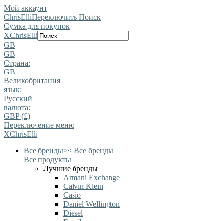
Мой аккаунт
ChrisElli
Переключить Поиск
Сумка для покупок
X
ChrisElli
GB
GB
Страна:
GB
Великобритания
язык:
Pусский
валюта:
GBP (£)
Переключение меню
X
ChrisElli
Все бренды
>
<
Все бренды
Все продукты
Лучшие бренды
Armani Exchange
Calvin Klein
Casio
Daniel Wellington
Diesel