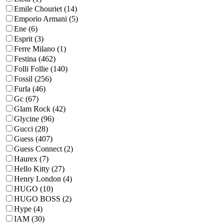
Emile Chouriet (14)
Emporio Armani (5)
Ene (6)
Esprit (3)
Ferre Milano (1)
Festina (462)
Folli Follie (140)
Fossil (256)
Furla (46)
Gc (67)
Glam Rock (42)
Glycine (96)
Gucci (28)
Guess (407)
Guess Connect (2)
Haurex (7)
Hello Kitty (27)
Henry London (4)
HUGO (10)
HUGO BOSS (2)
Hype (4)
IAM (30)