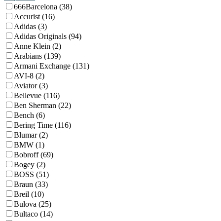
666Barcelona (38)
Accurist (16)
Adidas (3)
Adidas Originals (94)
Anne Klein (2)
Arabians (139)
Armani Exchange (131)
AVI-8 (2)
Aviator (3)
Bellevue (116)
Ben Sherman (22)
Bench (6)
Bering Time (116)
Blumar (2)
BMW (1)
Bobroff (69)
Bogey (2)
BOSS (51)
Braun (33)
Breil (10)
Bulova (25)
Bultaco (14)