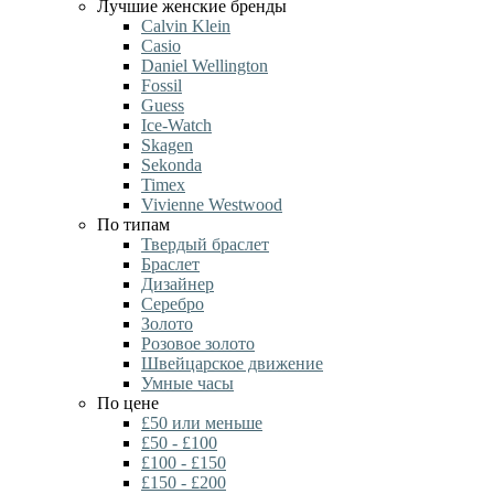
Лучшие женские бренды
Calvin Klein
Casio
Daniel Wellington
Fossil
Guess
Ice-Watch
Skagen
Sekonda
Timex
Vivienne Westwood
По типам
Твердый браслет
Браслет
Дизайнер
Серебро
Золото
Розовое золото
Швейцарское движение
Умные часы
По цене
£50 или меньше
£50 - £100
£100 - £150
£150 - £200