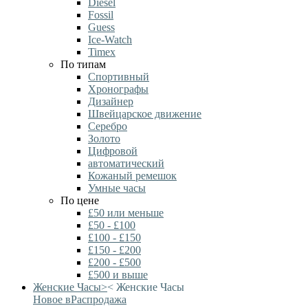
Diesel
Fossil
Guess
Ice-Watch
Timex
По типам
Спортивный
Хронографы
Дизайнер
Швейцарское движение
Серебро
Золото
Цифровой
автоматический
Кожаный ремешок
Умные часы
По цене
£50 или меньше
£50 - £100
£100 - £150
£150 - £200
£200 - £500
£500 и выше
Женские Часы
>
<
Женские Часы
Новое в
Распродажа