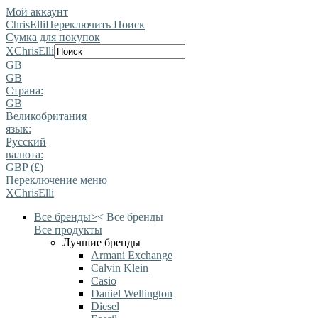
Мой аккаунт
ChrisElli
Переключить Поиск
Сумка для покупок
X
ChrisElli
GB
GB
Страна:
GB
Великобритания
язык:
Pусский
валюта:
GBP (£)
Переключение меню
X
ChrisElli
Все бренды
>
<
Все бренды
Все продукты
Лучшие бренды
Armani Exchange
Calvin Klein
Casio
Daniel Wellington
Diesel