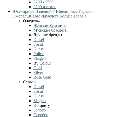
£200 - £500
£500 и выше
Ювелирные Изделия
>
<
Ювелирные Изделия
Ожерелья
Серьги
Браслеты
Кольца
Новое в
Ожерелья
Женские браслеты
Мужские браслеты
Лучшие бренды
Diesel
Fossil
Guess
Police
Skagen
By Colour
Gold
Silver
Rose Gold
Серьги
Diesel
Fossil
Guess
Skagen
По цвету
Золото
Серебро