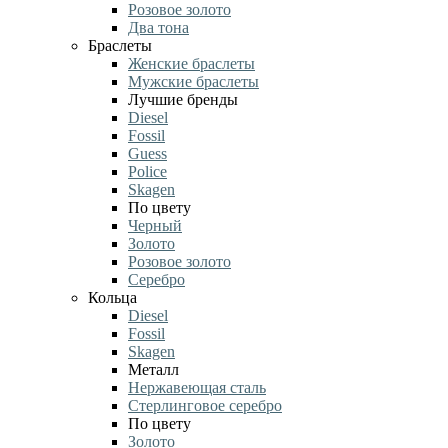
Розовое золото
Два тона
Браслеты
Женские браслеты
Мужские браслеты
Лучшие бренды
Diesel
Fossil
Guess
Police
Skagen
По цвету
Черный
Золото
Розовое золото
Серебро
Кольца
Diesel
Fossil
Skagen
Металл
Нержавеющая сталь
Стерлинговое серебро
По цвету
Золото