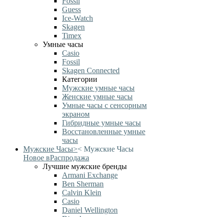
Fossil
Guess
Ice-Watch
Skagen
Timex
Умные часы
Casio
Fossil
Skagen Connected
Категории
Мужские умные часы
Женские умные часы
Умные часы с сенсорным
экраном
Гибридные умные часы
Восстановленные умные
часы
Мужские Часы
>
<
Мужские Часы
Новое в
Распродажа
Лучшие мужские бренды
Armani Exchange
Ben Sherman
Calvin Klein
Casio
Daniel Wellington