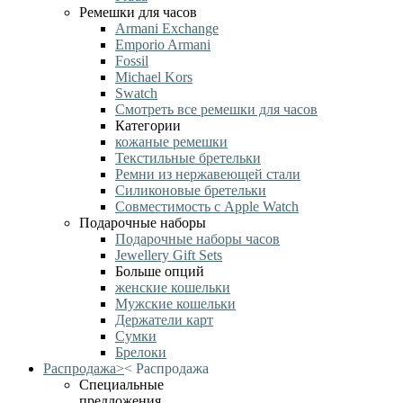
Ремешки для часов
Armani Exchange
Emporio Armani
Fossil
Michael Kors
Swatch
Смотреть все ремешки для часов
Категории
кожаные ремешки
Текстильные бретельки
Ремни из нержавеющей стали
Силиконовые бретельки
Совместимость с Apple Watch
Подарочные наборы
Подарочные наборы часов
Jewellery Gift Sets
Больше опций
женские кошельки
Мужские кошельки
Держатели карт
Сумки
Брелоки
Распродажа
>
<
Распродажа
Специальные
предложения