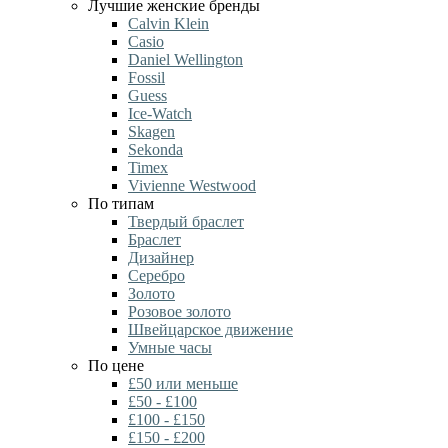
Лучшие женские бренды
Calvin Klein
Casio
Daniel Wellington
Fossil
Guess
Ice-Watch
Skagen
Sekonda
Timex
Vivienne Westwood
По типам
Твердый браслет
Браслет
Дизайнер
Серебро
Золото
Розовое золото
Швейцарское движение
Умные часы
По цене
£50 или меньше
£50 - £100
£100 - £150
£150 - £200