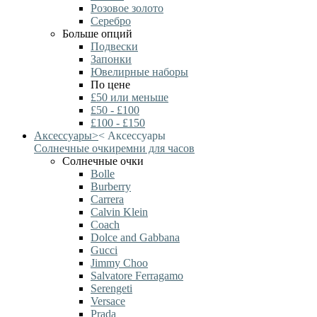
Розовое золото
Серебро
Больше опций
Подвески
Запонки
Ювелирные наборы
По цене
£50 или меньше
£50 - £100
£100 - £150
Аксессуары
>
<
Аксессуары
Солнечные очки
ремни для часов
Солнечные очки
Bolle
Burberry
Carrera
Calvin Klein
Coach
Dolce and Gabbana
Gucci
Jimmy Choo
Salvatore Ferragamo
Serengeti
Versace
Prada